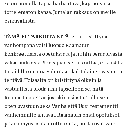
se on monella tapaa harhautuva, kapinoiva ja
tottelematon kansa. Jumalan rakkaus on meille
esikuvallista.
TÄMÄ EI TARKOITA SITÄ
, että kristittynä
vanhempana voisi luopua Raamatun
konkreettisista opetuksista ja niihin perustuvasta
vakaumuksesta. Sen sijaan se tarkoittaa, että isällä
tai äidillä on aina vähintään kahtalainen vastuu ja
tehtävä. Toisaalta on kristittynä oikein ja
vastuullista tuoda ilmi lapselleen se, mitä
Raamattu opettaa jostakin asiasta. Tällaisen
opetusvastuun sekä Vanha että Uusi testamentti
vanhemmille antavat. Raamatun omat opetukset
pitäisi myös osata erottaa siitä, mitkä ovat vain