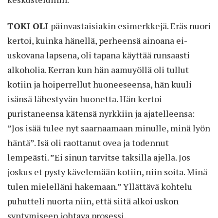
TOKI OLI
päinvastaisiakin esimerkkejä. Eräs nuori
kertoi, kuinka hänellä, perheensä ainoana ei-
uskovana lapsena, oli tapana käyttää runsaasti
alkoholia. Kerran kun hän aamuyöllä oli tullut
kotiin ja hoiperrellut huoneeseensa, hän kuuli
isänsä lähestyvän huonetta. Hän kertoi
puristaneensa kätensä nyrkkiin ja ajatelleensa:
”Jos isää tulee nyt saarnaamaan minulle, minä lyön
häntä”. Isä oli raottanut ovea ja todennut
lempeästi. ”Ei sinun tarvitse taksilla ajella. Jos
joskus et pysty kävelemään kotiin, niin soita. Minä
tulen mielelläni hakemaan.” Yllättävä kohtelu
puhutteli nuorta niin, että siitä alkoi uskon
syntymiseen johtava prosessi.