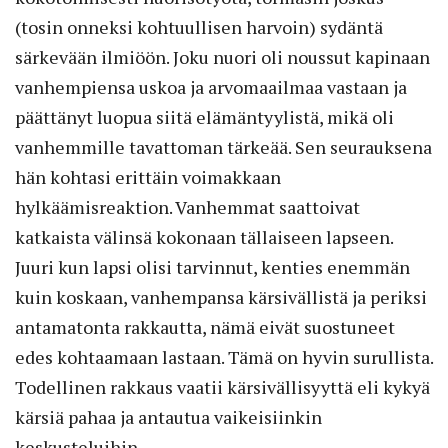
(tosin onneksi kohtuullisen harvoin) sydäntä
särkevään ilmiöön. Joku nuori oli noussut kapinaan
vanhempiensa uskoa ja arvomaailmaa vastaan ja
päättänyt luopua siitä elämäntyylistä, mikä oli
vanhemmille tavattoman tärkeää. Sen seurauksena
hän kohtasi erittäin voimakkaan
hylkäämisreaktion. Vanhemmat saattoivat
katkaista välinsä kokonaan tällaiseen lapseen.
Juuri kun lapsi olisi tarvinnut, kenties enemmän
kuin koskaan, vanhempansa kärsivällistä ja periksi
antamatonta rakkautta, nämä eivät suostuneet
edes kohtaamaan lastaan. Tämä on hyvin surullista.
Todellinen rakkaus vaatii kärsivällisyyttä eli kykyä
kärsiä pahaa ja antautua vaikeisiinkin
keskusteluihin.