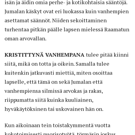
isän ja äidin omia perhe- ja kotikohtaisia sääntöjä.
Jumalan käskyt ovat eri luokassa kuin vanhempien
asettamat säännöt. Niiden sekoittaminen
turhentaa pitkän päälle lapsen mielessä Raamatun
oman arvovallan.
KRISTITTYNÄ VANHEMPANA
tulee pitää kiinni
siitä, mikä on totta ja oikein. Samalla tulee
kuitenkin jatkuvasti miettiä, miten osoittaa
lapselle, että tämä on sekä Jumalan että
vanhempiensa silmissä arvokas ja rakas,
riippumatta siitä kuinka kuuliainen,
hyväkäytöksinen tai uskovainen hän on.
Kun aikoinaan tein toistakymmentä vuotta
kokotoimisesti nuorisotyötä, törmäsin joskus