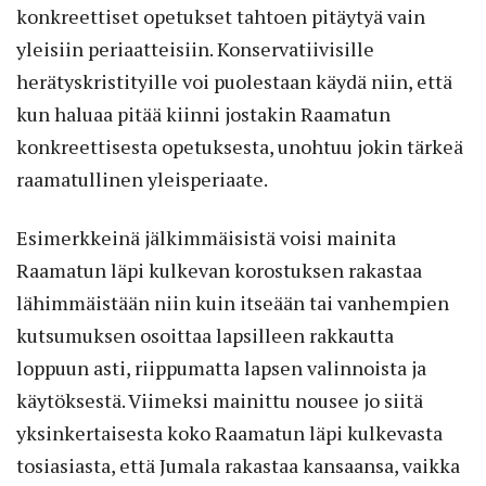
konkreettiset opetukset tahtoen pitäytyä vain
yleisiin periaatteisiin. Konservatiivisille
herätyskristityille voi puolestaan käydä niin, että
kun haluaa pitää kiinni jostakin Raamatun
konkreettisesta opetuksesta, unohtuu jokin tärkeä
raamatullinen yleisperiaate.
Esimerkkeinä jälkimmäisistä voisi mainita
Raamatun läpi kulkevan korostuksen rakastaa
lähimmäistään niin kuin itseään tai vanhempien
kutsumuksen osoittaa lapsilleen rakkautta
loppuun asti, riippumatta lapsen valinnoista ja
käytöksestä. Viimeksi mainittu nousee jo siitä
yksinkertaisesta koko Raamatun läpi kulkevasta
tosiasiasta, että Jumala rakastaa kansaansa, vaikka