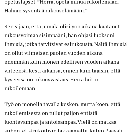
opetuslapset. ”Herra, opeta minua rukoilemaan.
Haluan syventää rukouselämääni.”
Sen sijaan, että Jumala olisi yön aikana kaatanut
rukousvoimaa sisimpääni, hän ohjasi luokseni
ihmisiä, jotka tarvitsivat esirukousta. Näitä ihmisiä
on ollut viimeisen puolen vuoden aikana
enemmän kuin monen edellisen vuoden aikana
yhteensä. Kesti aikansa, ennen kuin tajusin, että
kyseessä on rukousvastaus. Herra laittoi
rukoilemaan!
Työ on monella tavalla kesken, mutta koen, että
rukoilemisesta on tullut paljon entistä
luontevampaa ja antoisampaa. Vielä on matkaa
siihen, että rukoilisin lakkaamatta, kuten Paavali