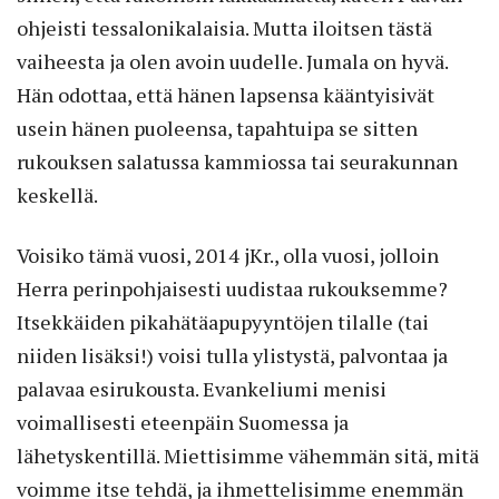
ohjeisti tessalonikalaisia. Mutta iloitsen tästä
vaiheesta ja olen avoin uudelle. Jumala on hyvä.
Hän odottaa, että hänen lapsensa kääntyisivät
usein hänen puoleensa, tapahtuipa se sitten
rukouksen salatussa kammiossa tai seurakunnan
keskellä.
Voisiko tämä vuosi, 2014 jKr., olla vuosi, jolloin
Herra perinpohjaisesti uudistaa rukouksemme?
Itsekkäiden pikahätäapupyyntöjen tilalle (tai
niiden lisäksi!) voisi tulla ylistystä, palvontaa ja
palavaa esirukousta. Evankeliumi menisi
voimallisesti eteenpäin Suomessa ja
lähetyskentillä. Miettisimme vähemmän sitä, mitä
voimme itse tehdä, ja ihmettelisimme enemmän