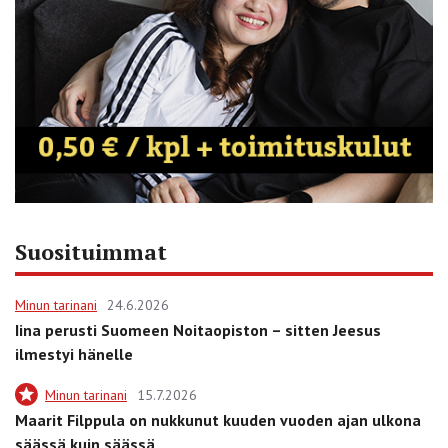
Suosituimmat
Minun tarinani
24.6.2026
Iina perusti Suomeen Noitaopiston – sitten Jeesus
ilmestyi hänelle
Minun tarinani
15.7.2026
Maarit Filppula on nukkunut kuuden vuoden ajan ulkona
säässä kuin säässä