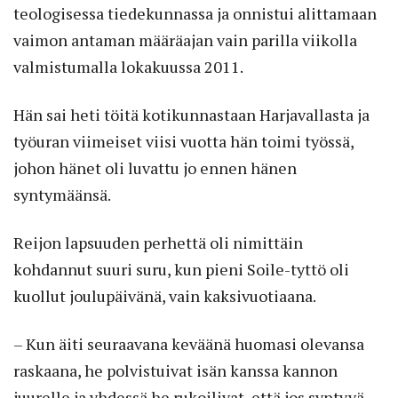
teologisessa tiedekunnassa ja onnistui alittamaan
vaimon antaman määräajan vain parilla viikolla
valmistumalla lokakuussa 2011.
Hän sai heti töitä kotikunnastaan Harjavallasta ja
työuran viimeiset viisi vuotta hän toimi työssä,
johon hänet oli luvattu jo ennen hänen
syntymäänsä.
Reijon lapsuuden perhettä oli nimittäin
kohdannut suuri suru, kun pieni Soile-tyttö oli
kuollut joulupäivänä, vain kaksivuotiaana.
– Kun äiti seuraavana keväänä huomasi olevansa
raskaana, he polvistuivat isän kanssa kannon
juurelle ja yhdessä he rukoilivat, että jos syntyvä