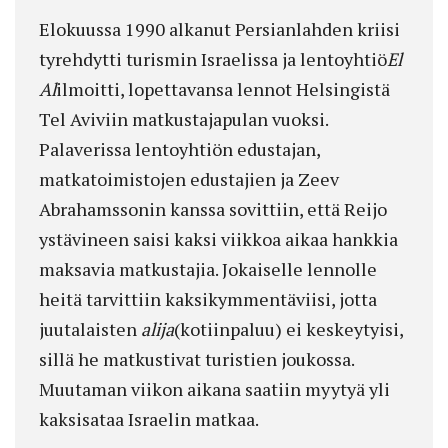
Elokuussa 1990 alkanut Persianlahden kriisi
tyrehdytti turismin Israelissa ja lentoyhtiö
El
Al
ilmoitti, lopettavansa lennot Helsingistä
Tel Aviviin matkustajapulan vuoksi.
Palaverissa lentoyhtiön edustajan,
matkatoimistojen edustajien ja Zeev
Abrahamssonin kanssa sovittiin, että Reijo
ystävineen saisi kaksi viikkoa aikaa hankkia
maksavia matkustajia. Jokaiselle lennolle
heitä tarvittiin kaksikymmentäviisi, jotta
juutalaisten
alija
(kotiinpaluu) ei keskeytyisi,
sillä he matkustivat turistien joukossa.
Muutaman viikon aikana saatiin myytyä yli
kaksisataa Israelin matkaa.