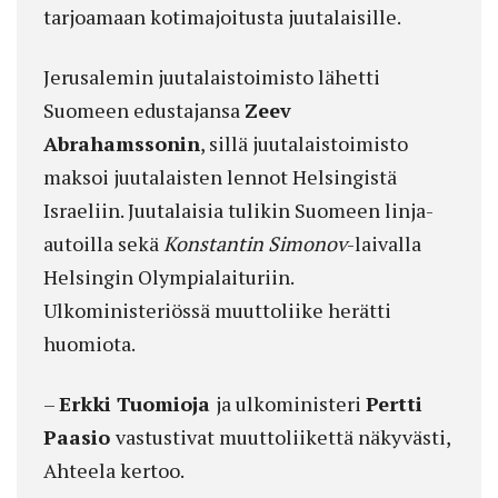
tarjoamaan kotimajoitusta juutalaisille.
Jerusalemin juutalaistoimisto lähetti
Suomeen edustajansa
Zeev
Abrahamssonin
, sillä juutalaistoimisto
maksoi juutalaisten lennot Helsingistä
Israeliin. Juutalaisia tulikin Suomeen linja-
autoilla sekä
Konstantin Simonov
-laivalla
Helsingin Olympialaituriin.
Ulkoministeriössä muuttoliike herätti
huomiota.
–
Erkki Tuomioja
ja ulkoministeri
Pertti
Paasio
vastustivat muuttoliikettä näkyvästi,
Ahteela kertoo.