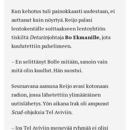
Kun kehotus tuli painokkaasti uudestaan, ei
auttanut kuin nöyrtyä. Reijo palasi
lentokentälle soittaakseen lentoyhtiön
tiskiltä
Deturin
johtaja
Bo Ekmanille
, jota
kuulutettiin puhelimeen.
– En selittänyt Bolle mitään, sanoin vain
mitä olin kuullut. Hän suostui.
Seuraavana aamuna Reijo avasi kotonaan
radion, jossa lähetettiin ylimääräinen
uutislähetys. Yön aikana Irak oli ampunut
Scud
-ohjuksia Tel Aviviin.
– Jos Tel Aviviin menevää ryhmää ei olisi