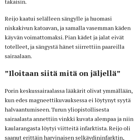
takaisin.
Reijo kaatui selälleen sängylle ja huomasi
niskakivun katoavan, ja samalla vasemman käden
käyvän voimattomaksi. Pian kädet ja jalat eivät
totelleet, ja sängystä hänet siirrettiin paareilla
sairaalaan.
”Iloitaan siitä mitä on jäljellä”
Porin keskussairaalassa lääkärit olivat ymmällään,
kun edes magneettikuvauksessa ei löytynyt syytä
halvaantumiseen. Turun yliopistollisesta
sairaalasta annettiin vinkki kuvata alempaa ja niin
kaularangasta löytyi viitteitä infarktista. Reijo oli
saanut erittäin harvinaisen selkäydininfarktin,