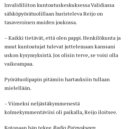
Invalidiliiton kuntoutuskeskuksessa Validiassa
sähköpyörätuolillaan huristeleva Reijo on
tasaveroinen muiden joukossa.
– Kaikki tietävät, että olen pappi. Henkilökunta ja
muut kuntoutujat tulevat juttelemaan kanssani
uskon kysymyksistä. Jos olisin terve, se voisi olla
vaikeampaa.
Pyörätuolipapin pitämiin hartauksiin tullaan
mielellään.
– Viimeksi neljästäkymmenestä
kolmekymmentäviisi oli paikalla, Reijo iloitsee.
Kotonaan hän tekee
Radio Patmokseen