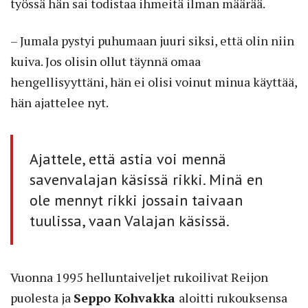
työssä hän sai todistaa ihmeitä ilman määrää.
– Jumala pystyi puhumaan juuri siksi, että olin niin
kuiva. Jos olisin ollut täynnä omaa
hengellisyyttäni, hän ei olisi voinut minua käyttää,
hän ajattelee nyt.
Ajattele, että astia voi mennä
savenvalajan käsissä rikki. Minä en
ole mennyt rikki jossain taivaan
tuulissa, vaan Valajan käsissä.
Vuonna 1995 helluntaiveljet rukoilivat Reijon
puolesta ja
Seppo Kohvakka
aloitti rukouksensa