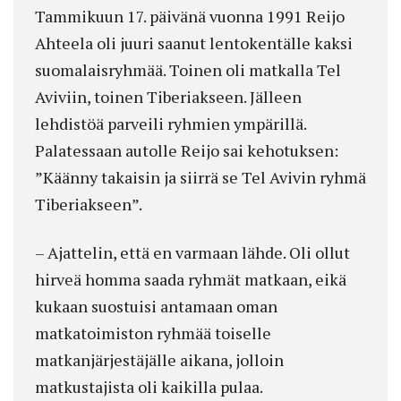
Tammikuun 17. päivänä vuonna 1991 Reijo
Ahteela oli juuri saanut lentokentälle kaksi
suomalaisryhmää. Toinen oli matkalla Tel
Aviviin, toinen Tiberiakseen. Jälleen
lehdistöä parveili ryhmien ympärillä.
Palatessaan autolle Reijo sai kehotuksen:
”Käänny takaisin ja siirrä se Tel Avivin ryhmä
Tiberiakseen”.
– Ajattelin, että en varmaan lähde. Oli ollut
hirveä homma saada ryhmät matkaan, eikä
kukaan suostuisi antamaan oman
matkatoimiston ryhmää toiselle
matkanjärjestäjälle aikana, jolloin
matkustajista oli kaikilla pulaa.