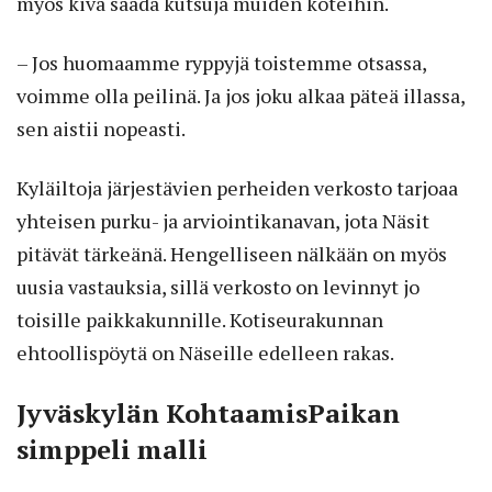
myös kiva saada kutsuja muiden koteihin.
– Jos huomaamme ryppyjä toistemme otsassa,
voimme olla peilinä. Ja jos joku alkaa päteä illassa,
sen aistii nopeasti.
Kyläiltoja järjestävien perheiden verkosto tarjoaa
yhteisen purku- ja arviointikanavan, jota Näsit
pitävät tärkeänä. Hengelliseen nälkään on myös
uusia vastauksia, sillä verkosto on levinnyt jo
toisille paikkakunnille. Kotiseurakunnan
ehtoollispöytä on Näseille edelleen rakas.
Jyväskylän KohtaamisPaikan
simppeli malli