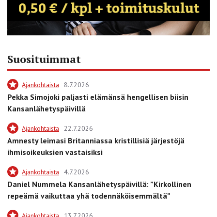
Suosituimmat
Ajankohtaista
8.7.2026
Pekka Simojoki paljasti elämänsä hengellisen biisin
Kansanlähetyspäivillä
Ajankohtaista
22.7.2026
Amnesty leimasi Britanniassa kristillisiä järjestöjä
ihmisoikeuksien vastaisiksi
Ajankohtaista
4.7.2026
Daniel Nummela Kansanlähetyspäivillä: ”Kirkollinen
repeämä vaikuttaa yhä todennäköisemmältä”
Ajankohtaista
13.7.2026