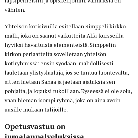
lapsiperheisiin ja opiskelijoihin. Vanhuksia on
vähiten.
Yhteisön kotisivuilla esitellään Simppeli kirkko -
malli, joka on saanut vaikutteita Alfa-kursseilla
hyviksi havaituista elementeistä. Simppelin
kirkon periaatteita sovelletaan yhteisön
kotiryhmissä: ensin syödään, mahdollisesti
lauletaan ylistyslauluja, jos se tuntuu luontevalta,
sitten luetaan Sanaa ja jaetaan ajatuksia sen
pohjalta, ja lopuksi rukoillaan. Kyseessä ei ole solu,
vaan hieman isompi ryhmä, joka on aina avoin
uusille mukaan tulijoille.
Opetusvastuu on
jumalanpalveluksissa