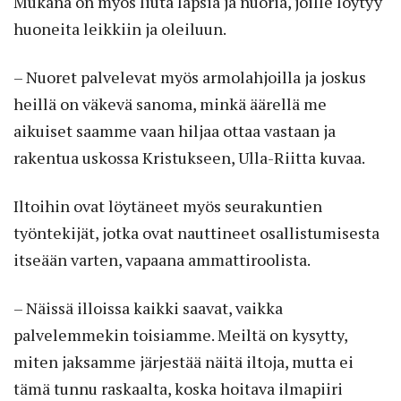
Mukana on myös liuta lapsia ja nuoria, joille löytyy
huoneita leikkiin ja oleiluun.
– Nuoret palvelevat myös armolahjoilla ja joskus
heillä on väkevä sanoma, minkä äärellä me
aikuiset saamme vaan hiljaa ottaa vastaan ja
rakentua uskossa Kristukseen, Ulla-Riitta kuvaa.
Iltoihin ovat löytäneet myös seurakuntien
työntekijät, jotka ovat nauttineet osallistumisesta
itseään varten, vapaana ammattiroolista.
– Näissä illoissa kaikki saavat, vaikka
palvelemmekin toisiamme. Meiltä on kysytty,
miten jaksamme järjestää näitä iltoja, mutta ei
tämä tunnu raskaalta, koska hoitava ilmapiiri