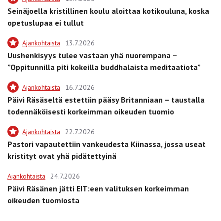
Seinäjoella kristillinen koulu aloittaa kotikouluna, koska
opetuslupaa ei tullut
Ajankohtaista
13.7.2026
Uushenkisyys tulee vastaan yhä nuorempana –
”Oppitunnilla piti kokeilla buddhalaista meditaatiota”
Ajankohtaista
16.7.2026
Päivi Räsäseltä estettiin pääsy Britanniaan – taustalla
todennäköisesti korkeimman oikeuden tuomio
Ajankohtaista
22.7.2026
Pastori vapautettiin vankeudesta Kiinassa, jossa useat
kristityt ovat yhä pidätettyinä
Ajankohtaista
24.7.2026
Päivi Räsänen jätti EIT:een valituksen korkeimman
oikeuden tuomiosta