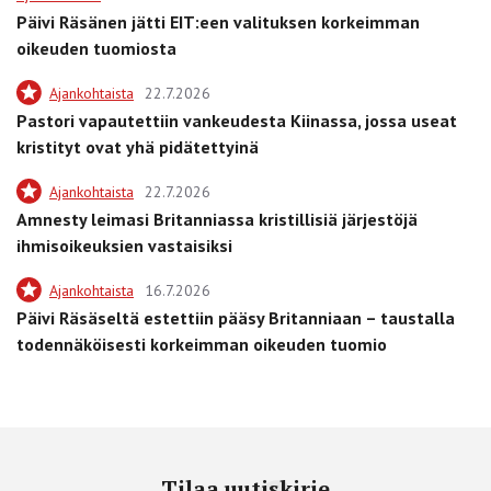
Päivi Räsänen jätti EIT:een valituksen korkeimman
oikeuden tuomiosta
Ajankohtaista
22.7.2026
Pastori vapautettiin vankeudesta Kiinassa, jossa useat
kristityt ovat yhä pidätettyinä
Ajankohtaista
22.7.2026
Amnesty leimasi Britanniassa kristillisiä järjestöjä
ihmisoikeuksien vastaisiksi
Ajankohtaista
16.7.2026
Päivi Räsäseltä estettiin pääsy Britanniaan – taustalla
todennäköisesti korkeimman oikeuden tuomio
Tilaa uutiskirje