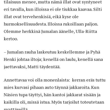
tilaisuus menee, mutta nämä illat ovat syntyneet
eri tavalla, kun illoissa ei ole tiukkaa kaavaa. Silti
illat ovat tervehenkisiä, eikä kyse ole
hurmoksellisuudesta. Illoissa rukoillaan paljon.
Olemme herkkinä Jumalan äänelle, Ulla-Riitta
kertoo.
– Jumalan rauha laskeutuu keskellemme ja Pyhä
Henki johtaa iltoja; kenellä on laulu, kenellä sana
jaettavaksi, Matti täydentää.
Annettavaa voi olla monenlaista: kerran eräs tuttu
mies kurvasi pihaan auto täynnä jakkaroita. Kun
Näsien tupa täyttyi, hän kantoi jakkarat sisään ja
kaikilla oli, missä istua. Myös tarjoilut toteutetaan
nyyttäreillä.