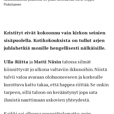
Poikolainen
Kristityt eivät kokoonnu vain kirkon seinien
sisäpuolella. Kotikokouksista on tullut arjen
juhlahetkiä monille hengellisesti nälkäisille.
Ulla-Riitta
ja
Matti Näsin
talossa silmät
kiinnittyvät jo ulkona valtaviin ikkunoihin. Niistä
tulvii valoa avaraan olohuoneeseen ja korkealle
kurottuva katto takaa, että happea riittää. Se onkin
tarpeen, sillä taloon on kerääntynyt jopa sata
ihmistä nauttimaan uskovien yhteydestä.
Kaikki sai alkunsa suunnittelematta: noin