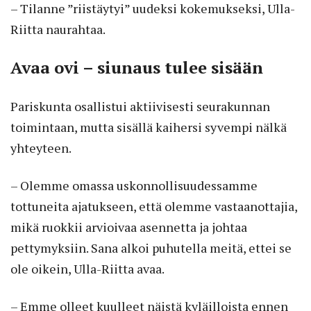
– Tilanne ”riistäytyi” uudeksi kokemukseksi, Ulla-
Riitta naurahtaa.
Avaa ovi – siunaus tulee sisään
Pariskunta osallistui aktiivisesti seurakunnan
toimintaan, mutta sisällä kaihersi syvempi nälkä
yhteyteen.
– Olemme omassa uskonnollisuudessamme
tottuneita ajatukseen, että olemme vastaanottajia,
mikä ruokkii arvioivaa asennetta ja johtaa
pettymyksiin. Sana alkoi puhutella meitä, ettei se
ole oikein, Ulla-Riitta avaa.
– Emme olleet kuulleet näistä kyläilloista ennen