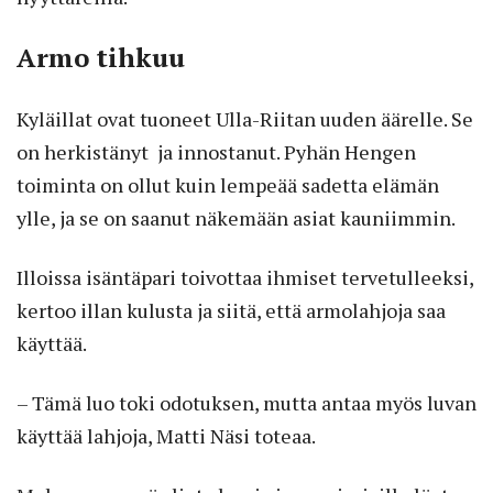
Armo tihkuu
Kyläillat ovat tuoneet Ulla-Riitan uuden äärelle. Se
on herkistänyt ja innostanut. Pyhän Hengen
toiminta on ollut kuin lempeää sadetta elämän
ylle, ja se on saanut näkemään asiat kauniimmin.
Illoissa isäntäpari toivottaa ihmiset tervetulleeksi,
kertoo illan kulusta ja siitä, että armolahjoja saa
käyttää.
– Tämä luo toki odotuksen, mutta antaa myös luvan
käyttää lahjoja, Matti Näsi toteaa.