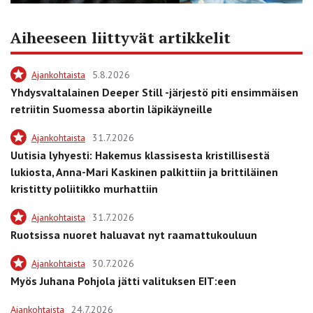
Aiheeseen liittyvät artikkelit
Ajankohtaista
5.8.2026
Yhdysvaltalainen Deeper Still -järjestö piti ensimmäisen
retriitin Suomessa abortin läpikäyneille
Ajankohtaista
31.7.2026
Uutisia lyhyesti: Hakemus klassisesta kristillisestä
lukiosta, Anna-Mari Kaskinen palkittiin ja brittiläinen
kristitty poliitikko murhattiin
Ajankohtaista
31.7.2026
Ruotsissa nuoret haluavat nyt raamattukouluun
Ajankohtaista
30.7.2026
Myös Juhana Pohjola jätti valituksen EIT:een
Ajankohtaista
24.7.2026