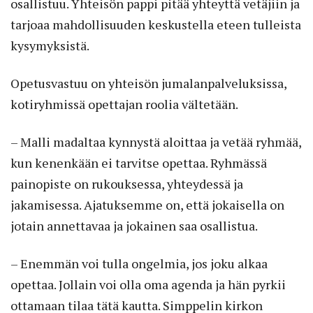
osallistuu. Yhteisön pappi pitää yhteyttä vetäjiin ja
tarjoaa mahdollisuuden keskustella eteen tulleista
kysymyksistä.
Opetusvastuu on yhteisön jumalanpalveluksissa,
kotiryhmissä opettajan roolia vältetään.
– Malli madaltaa kynnystä aloittaa ja vetää ryhmää,
kun kenenkään ei tarvitse opettaa. Ryhmässä
painopiste on rukouksessa, yhteydessä ja
jakamisessa. Ajatuksemme on, että jokaisella on
jotain annettavaa ja jokainen saa osallistua.
– Enemmän voi tulla ongelmia, jos joku alkaa
opettaa. Jollain voi olla oma agenda ja hän pyrkii
ottamaan tilaa tätä kautta. Simppelin kirkon