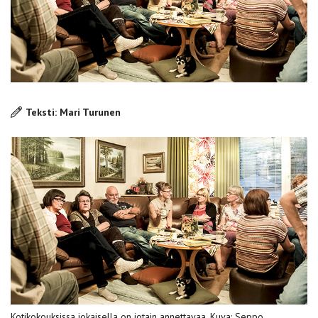
Teksti: Mari Turunen
Kotikokouksissa jokaisella on jotain annettavaa. Kuva: Seppo