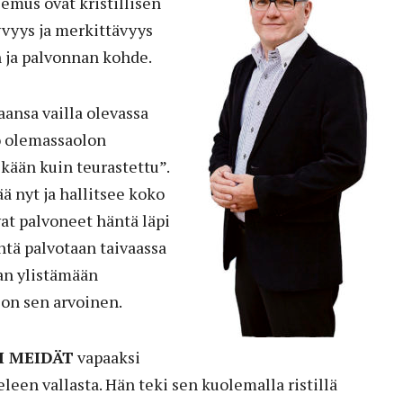
emus ovat kristillisen
yvyys ja merkittävyys
 ja palvonnan kohde.
aansa vailla olevassa
o olemassaolon
ikään kuin teurastettu”.
ää nyt ja hallitsee koko
vat palvoneet häntä läpi
ntä palvotaan taivaassa
aan ylistämään
 on sen arvoinen.
I MEIDÄT
vapaaksi
leen vallasta. Hän teki sen kuolemalla ristillä