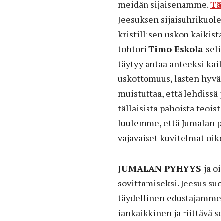
meidän sijaisenamme.
Tä
Jeesuksen sijaisuhrikuol
kristillisen uskon kaiki
tohtori
Timo Eskola
sel
täytyy antaa anteeksi kai
uskottomuus, lasten hyväk
muistuttaa, että lehdissä 
tällaisista pahoista teois
luulemme, että Jumalan p
vajavaiset kuvitelmat o
JUMALAN PYHYYS
ja o
sovittamiseksi. Jeesus s
täydellinen edustajamme 
iankaikkinen ja riittävä