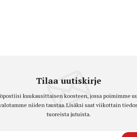
Tilaa uutiskirje
öpostiisi kuukausittaisen koosteen, jossa poimimme uut
a valotamme niiden taustaa. Lisäksi saat viikottain ti
tuoreista jutuista.