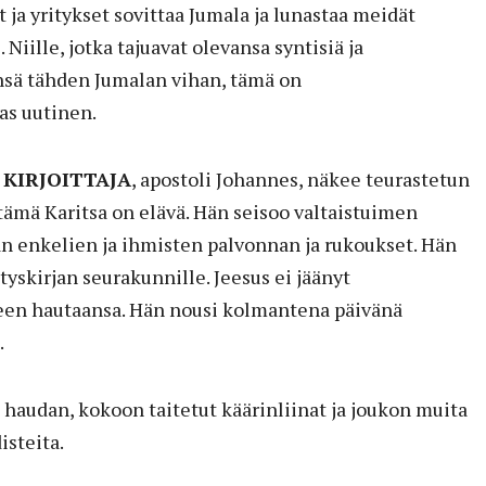
 ja yritykset sovittaa Jumala ja lunastaa meidät
iille, jotka tajuavat olevansa syntisiä ja
sä tähden Jumalan vihan, tämä on
s uutinen.
KIRJOITTAJA
, apostoli Johannes, näkee teurastetun
 tämä Karitsa on elävä. Hän seisoo valtaistuimen
an enkelien ja ihmisten palvonnan ja rukoukset. Hän
tyskirjan seurakunnille. Jeesus ei jäänyt
keen hautaansa. Hän nousi kolmantena päivänä
.
n haudan, kokoon taitetut käärinliinat ja joukon muita
steita.