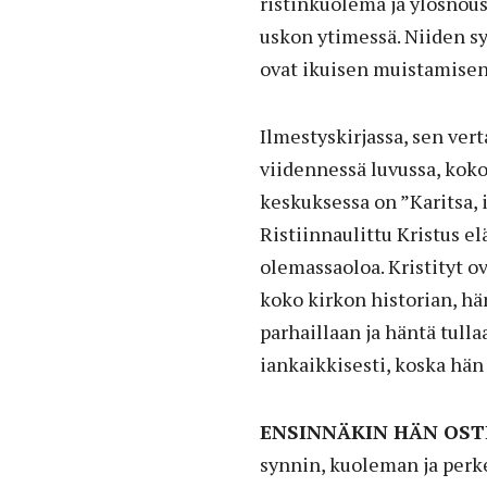
ristinkuolema ja ylösnous
uskon ytimessä. Niiden s
ovat ikuisen muistamisen
Ilmestyskirjassa, sen vert
viidennessä luvussa, kok
keskuksessa on ”Karitsa, 
Ristiinnaulittu Kristus el
olemassaoloa. Kristityt o
koko kirkon historian, hä
parhaillaan ja häntä tull
iankaikkisesti, koska hän
ENSINNÄKIN HÄN OST
synnin, kuoleman ja perke