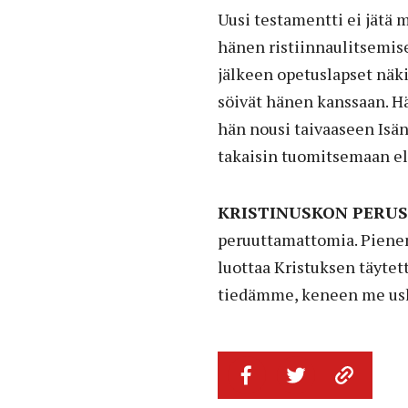
Uusi testamentti ei jätä 
hänen ristiinnaulitsemis
jälkeen opetuslapset näkiv
söivät hänen kanssaan. H
hän nousi taivaaseen Isän
takaisin tuomitsemaan elä
KRISTINUSKON PERU
peruuttamattomia. Pienen
luottaa Kristuksen täytet
tiedämme, keneen me usk