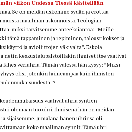
män viikon Uudessa Tiessä käsitellään
emaa. Se on meidän uskomme sydän ja erottaa
sta muista maailman uskonnoista. Teologian
ittää, miksi tarvitsemme anteeksiantoa: ”Meille
kki tämä tappaminen ja repiminen, talousrikokset ja
sikäyttö ja avioliittojen väkivalta”. Eskola
ja netin keskustelupalstoillakin ihmiset itse vaativat
ta lähes veriuhria. Tämän valossa hän kysyy: ”Miksi
yhyys olisi jotenkin laimeampaa kuin ihmisten
ikeudenmukaisuudesta”?
ikeudenmukaisuus vaativat uhria syntien
uostui olemaan tuo uhri. Ihmisenä hän on meidän
ja sijaisemme. Jumalana hänen uhrinsa oli
 sovittamaan koko maailman synnit. Tämä uhri