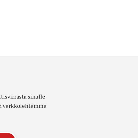
isvirrasta sinulle
edon verkkolehtemme