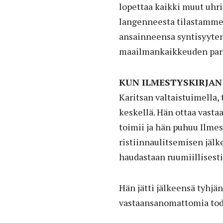
lopettaa kaikki muut uhrit
langenneesta tilastamme. N
ansainneensa syntisyyten
maailmankaikkeuden para
KUN ILMESTYSKIRJAN 
Karitsan valtaistuimella,
keskellä. Hän ottaa vasta
toimii ja hän puhuu Ilmes
ristiinnaulitsemisen jäl
haudastaan ruumiillisesti
Hän jätti jälkeensä tyhjä
vastaansanomattomia todi