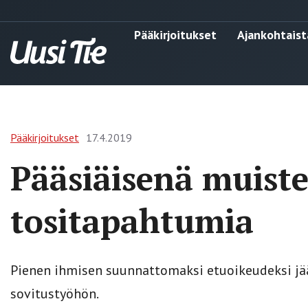
Pääkirjoitukset
Ajankohtaist
Pääkirjoitukset
17.4.2019
Pääsiäisenä muiste
tositapahtumia
Pienen ihmisen suunnattomaksi etuoikeudeksi jää
sovitustyöhön.