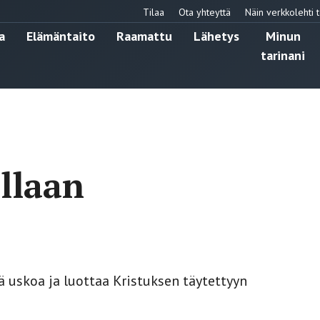
Tilaa
Ota yhteyttä
Näin verkkolehti t
a
Elämäntaito
Raamattu
Lähetys
Minun
tarinani
llaan
 uskoa ja luottaa Kristuksen täytettyyn