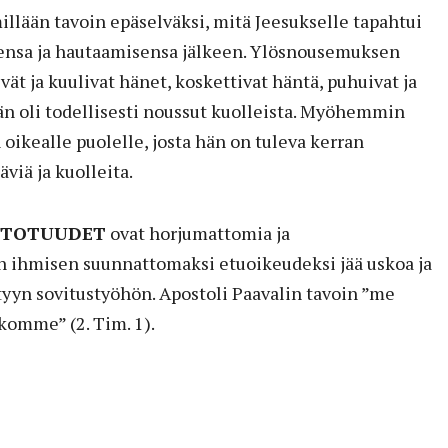
millään tavoin epäselväksi, mitä Jeesukselle tapahtui
ensa ja hautaamisensa jälkeen. Ylösnousemuksen
ät ja kuulivat hänet, koskettivat häntä, puhuivat ja
än oli todellisesti noussut kuolleista. Myöhemmin
 oikealle puolelle, josta hän on tuleva kerran
viä ja kuolleita.
STOTUUDET
ovat horjumattomia ja
 ihmisen suunnattomaksi etuoikeudeksi jää uskoa ja
tyyn sovitustyöhön. Apostoli Paavalin tavoin ”me
omme” (2. Tim. 1).