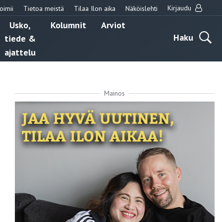
Kirjaudu
oimii
Tietoa meistä
Tilaa Ilon aika
Näköislehti
Usko,
Kolumnit
Arviot
Haku
tiede &
ajattelu
Mainos