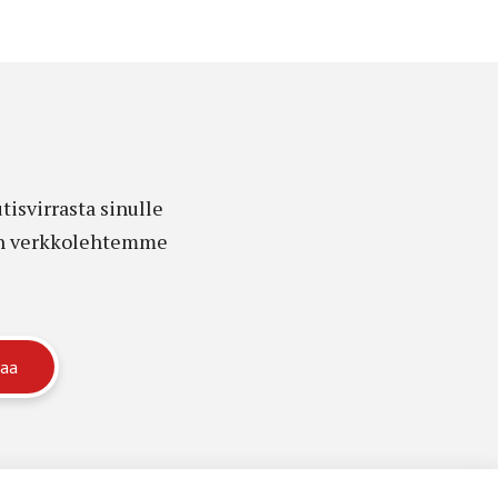
isvirrasta sinulle
edon verkkolehtemme