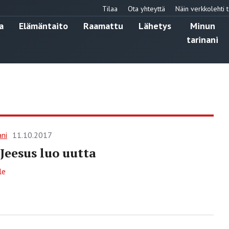
Tilaa
Ota yhteyttä
Näin verkkolehti t
a
Elämäntaito
Raamattu
Lähetys
Minun
tarinani
ani
11.10.2017
 Jeesus luo uutta
le