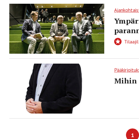
Ajankohtais
Ympäri
parann
Tilaajil
Pääkirjoituk
Mihin 
1