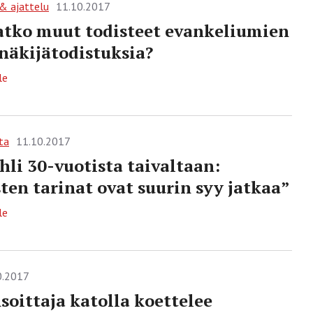
 & ajattelu
11.10.2017
tko muut todisteet evankeliumien
näkijätodistuksia?
le
ta
11.10.2017
uhli 30-vuotista taivaltaan:
ten tarinat ovat suurin syy jatkaa”
le
0.2017
soittaja katolla koettelee