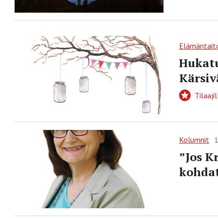
Elämäntait
Hukatu
Kärsiv
Tilaajil
Kolumnit
1
”Jos K
kohdat