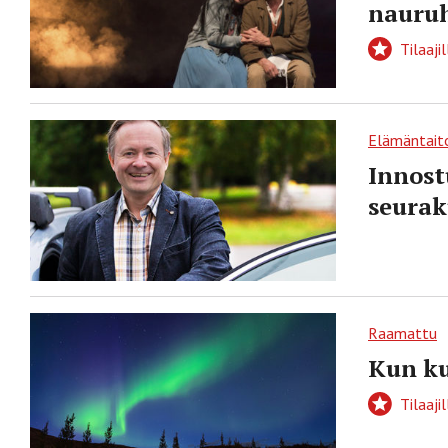
nauruh
Tilaajil
Elämäntait
Innost
seurak
Raamattu
Kun ku
Tilaajil