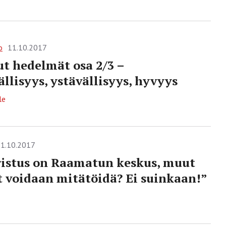
o
11.10.2017
t hedelmät osa 2/3 –
ällisyys, ystävällisyys, hyvyys
le
1.10.2017
ristus on Raamatun keskus, muut
 voidaan mitätöidä? Ei suinkaan!”