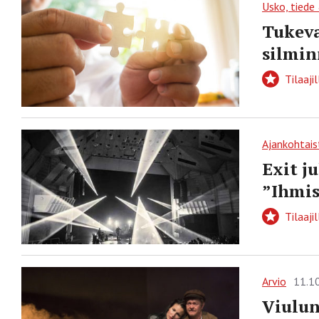
Usko, tiede
Tukeva
silmin
Tilaajil
Ajankohtais
Exit j
”Ihmis
Tilaajil
Arvio
11.1
Viulun