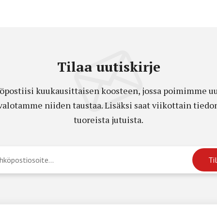
Tilaa uutiskirje
öpostiisi kuukausittaisen koosteen, jossa poimimme uut
a valotamme niiden taustaa. Lisäksi saat viikottain ti
tuoreista jutuista.