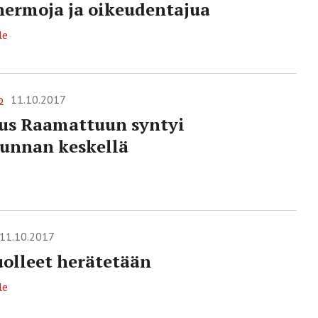
ermoja ja oikeudentajua
le
o
11.10.2017
us Raamattuun syntyi
unnan keskellä
11.10.2017
olleet herätetään
le