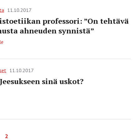
ta
11.10.2017
stoetiikan professori: ”On tehtävä
usta ahneuden synnistä”
le
set
11.10.2017
Jeesukseen sinä uskot?
2