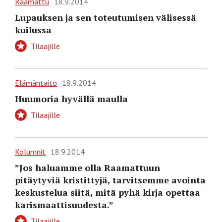
Raamattu
18.9.2014
Lupauksen ja sen toteutumisen välisessä
kuilussa
Tilaajille
Elämäntaito
18.9.2014
Huumoria hyvällä maulla
Tilaajille
Kolumnit
18.9.2014
”Jos haluamme olla Raamattuun
pitäytyviä kristittyjä, tarvitsemme avointa
keskustelua siitä, mitä pyhä kirja opettaa
karismaattisuudesta.”
Tilaajille