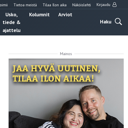
Kirjaudu
oimii
Tietoa meistä
Tilaa Ilon aika
Näköislehti
Usko,
Kolumnit
Arviot
Haku
tiede &
ajattelu
Mainos