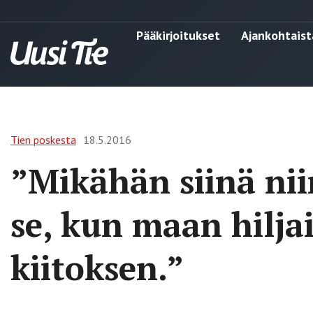
Pääkirjoitukset
Ajankohtaist
Tien poskesta
18.5.2016
”Mikähän siinä nii
se, kun maan hilja
kiitoksen.”