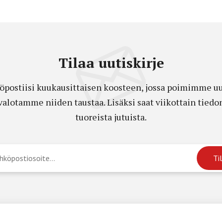
Tilaa uutiskirje
öpostiisi kuukausittaisen koosteen, jossa poimimme uut
a valotamme niiden taustaa. Lisäksi saat viikottain ti
tuoreista jutuista.