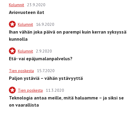
Kolumnit
23.9.2020
Aviovuoteen ilot
Kolumnit
16.9.2020
Ihan vähän joka päivä on parempi kuin kerran syksyssä
kunnolla
Kolumnit
2.9.2020
Etä- vai epäjumalanpalvelus?
Tien poskesta
15.7.2020
Paljon ystäviä – vähän ystävyyttä
Tien poskesta
11.3.2020
Teknologia antaa meille, mitä haluamme – ja siksi se
on vaarallista