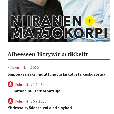
Aiheeseen liittyvät artikkelit
Kolumnit
4.11.2020
Saippuasarjaksi muuttunutta kirkollista keskustelua
Kolumnit
21.10.2020
”Ei mitään puutarhatonttuja!”
Kolumnit
30.9.2020
Yhdessä syödessä voi aistia pyhää