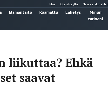
Tilaa
Ota yhteyttä
Näin verkkolehti t
a
Elämäntaito
Raamattu
Lähetys
Minun
tarinani
n liikuttaa? Ehkä
iset saavat