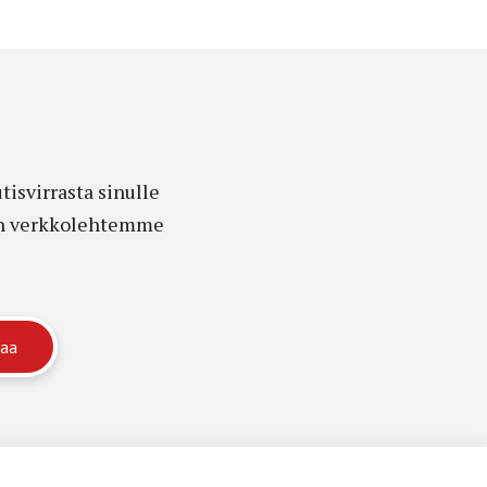
isvirrasta sinulle
edon verkkolehtemme