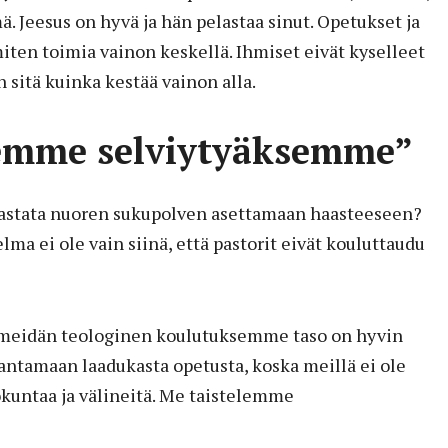
ä. Jeesus on hyvä ja hän pelastaa sinut. Opetukset ja
miten toimia vainon keskellä. Ihmiset eivät kyselleet
n sitä kuinka kestää vainon alla.
lemme selviytyäksemme”
vastata nuoren sukupolven asettamaan haasteeseen?
a ei ole vain siinä, että pastorit eivät kouluttaudu
a meidän teologinen koulutuksemme taso on hyvin
ntamaan laadukasta opetusta, koska meillä ei ole
kuntaa ja välineitä. Me taistelemme