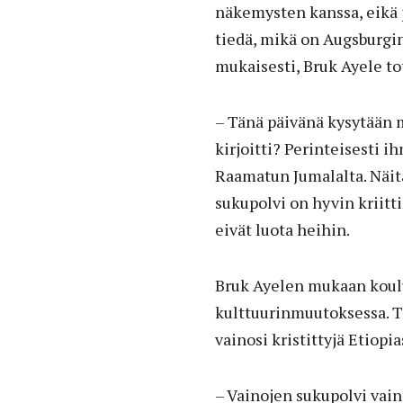
näkemysten kanssa, eikä p
tiedä, mikä on Augsburg
mukaisesti, Bruk Ayele to
– Tänä päivänä kysytään
kirjoitti? Perinteisesti i
Raamatun Jumalalta. Näit
sukupolvi on hyvin kriitti
eivät luota heihin.
Bruk Ayelen mukaan koulu
kulttuurinmuutoksessa. 
vainosi kristittyjä Etiopi
– Vainojen sukupolvi vain