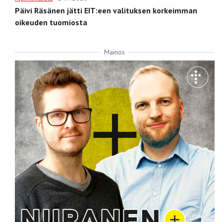
Päivi Räsänen jätti EIT:een valituksen korkeimman
oikeuden tuomiosta
Mainos