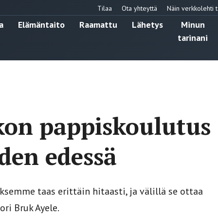
Tilaa
Ota yhteyttä
Näin verkkolehti t
a
Elämäntaito
Raamattu
Lähetys
Minun
tarinani
kon pappiskoulutus
den edessä
semme taas erittäin hitaasti, ja välillä se ottaa
ri Bruk Ayele.