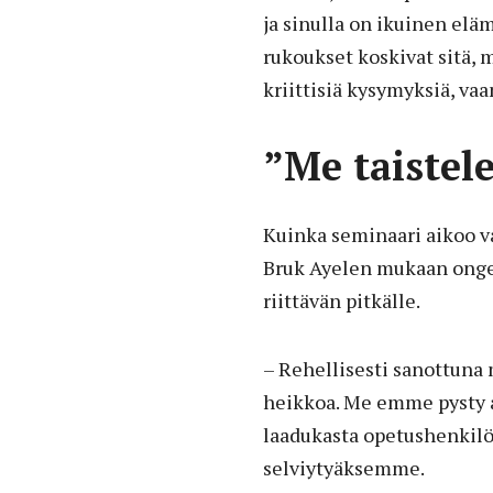
ja sinulla on ikuinen eläm
rukoukset koskivat sitä, 
kriittisiä kysymyksiä, vaa
”Me taiste
Kuinka seminaari aikoo 
Bruk Ayelen mukaan ongelm
riittävän pitkälle.
– Rehellisesti sanottun
heikkoa. Me emme pysty a
laadukasta opetushenkilö
selviytyäksemme.