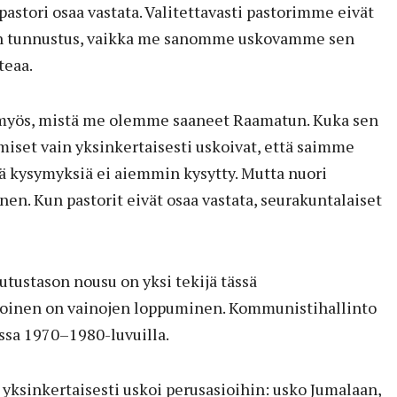
astori osaa vastata. Valitettavasti pastorimme eivät
in tunnustus, vaikka me sanomme uskovamme sen
teaa.
 myös, mistä me olemme saaneet Raamatun. Kuka sen
hmiset vain yksinkertaisesti uskoivat, että saimme
ä kysymyksiä ei aiemmin kysytty. Mutta nuori
nen. Kun pastorit eivät osaa vastata, seurakuntalaiset
tustason nousu on yksi tekijä tässä
Toinen on vainojen loppuminen. Kommunistihallinto
assa 1970–1980-luvuilla.
 yksinkertaisesti uskoi perusasioihin: usko Jumalaan,