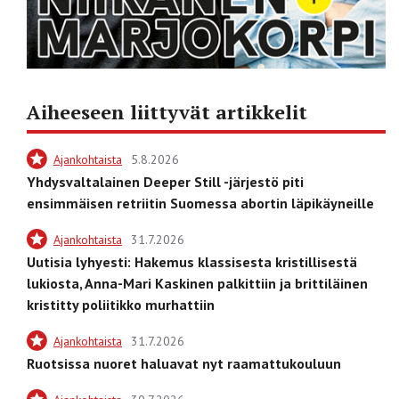
Aiheeseen liittyvät artikkelit
Ajankohtaista
5.8.2026
Yhdysvaltalainen Deeper Still -järjestö piti
ensimmäisen retriitin Suomessa abortin läpikäyneille
Ajankohtaista
31.7.2026
Uutisia lyhyesti: Hakemus klassisesta kristillisestä
lukiosta, Anna-Mari Kaskinen palkittiin ja brittiläinen
kristitty poliitikko murhattiin
Ajankohtaista
31.7.2026
Ruotsissa nuoret haluavat nyt raamattukouluun