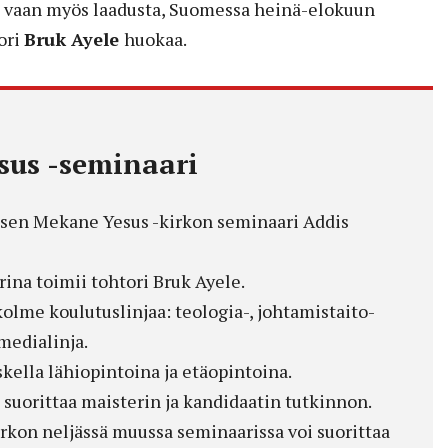
ä, vaan myös laadusta, Suomessa heinä-elokuun
ori
Bruk Ayele
huokaa.
us -seminaari
isen Mekane Yesus -kirkon seminaari Addis
ina toimii tohtori Bruk Ayele.
olme koulutuslinjaa: teologia-, johtamistaito-
medialinja.
skella lähiopintoina ja etäopintoina.
 suorittaa maisterin ja kandidaatin tutkinnon.
irkon neljässä muussa seminaarissa voi suorittaa