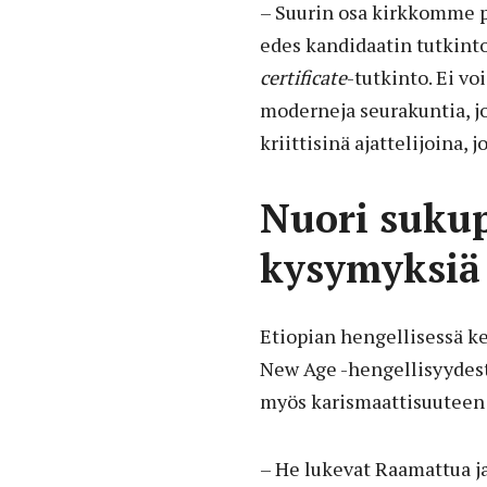
– Suurin osa kirkkomme pa
edes kandidaatin tutkin
certificate
-tutkinto. Ei vo
moderneja seurakuntia, jo
kriittisinä ajattelijoina, j
Nuori sukupo
kysymyksiä
Etiopian hengellisessä k
New Age -hengellisyydestä
myös karismaattisuuteen 
– He lukevat Raamattua ja 