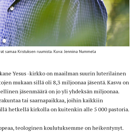
 ovat samaa Kristuksen ruumista. Kuva: Jenniina Nummela
ane Yesus -kirkko on maailman suurin luterilainen
tojen mukaan sillä oli 8,3 miljoonaa jäsentä. Kasvu on
odellinen jäsenmäärä on jo yli yhdeksän miljoonaa.
rakuntaa tai saarnapaikkaa, joihin kaikkiin
ällä hetkellä kirkolla on kuitenkin alle 5 000 pastoria.
nopeaa, teologinen koulutuksemme on heikentynyt.