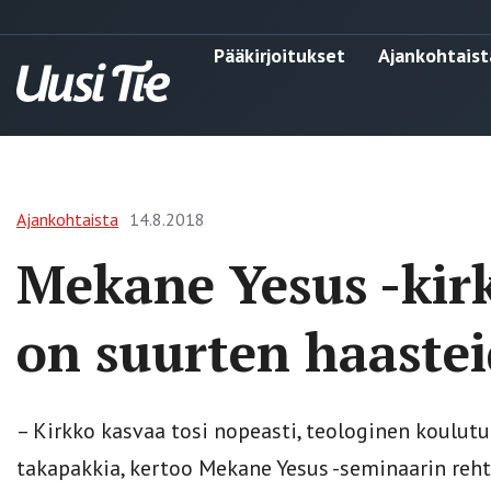
Pääkirjoitukset
Ajankohtaist
Ajankohtaista
14.8.2018
Mekane Yesus -kir
on suurten haastei
– Kirkko kasvaa tosi nopeasti, teologinen koulutuk
takapakkia, kertoo Mekane Yesus -seminaarin rehto