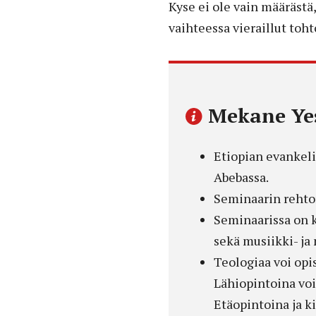
Kyse ei ole vain määräst
vaihteessa vieraillut toht
Mekane Yes
Etiopian evankel
Abebassa.
Seminaarin rehtor
Seminaarissa on k
sekä musiikki- ja 
Teologiaa voi opi
Lähiopintoina voi
Etäopintoina ja k