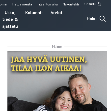
Kirjaudu
oimii
Tietoa meistä
Tilaa Ilon aika
Näköislehti
Usko,
Kolumnit
Arviot
Haku
tiede &
ajattelu
Mainos