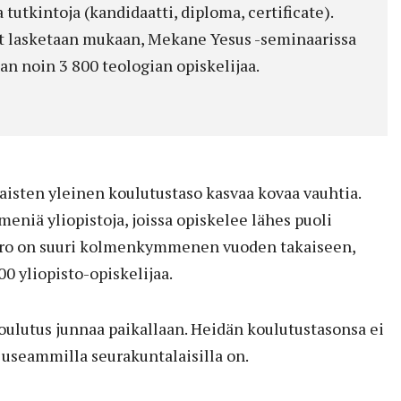
tutkintoja (kandidaatti, diploma, certificate).
at lasketaan mukaan, Mekane Yesus -seminaarissa
an noin 3 800 teologian opiskelijaa.
isten yleinen koulutustaso kasvaa kovaa vauhtia.
eniä yliopistoja, joissa opiskelee lähes puoli
 Ero on suuri kolmenkymmenen vuoden takaiseen,
00 yliopisto-opiskelijaa.
ulutus junnaa paikallaan. Heidän koulutustasonsa ei
ä useam­milla seurakuntalaisilla on.