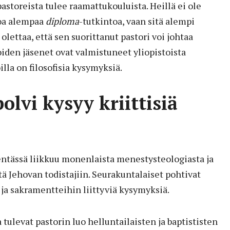
storeista tulee raamattukouluista. Heillä ei ole
toa alempaa
diploma
-tutkintoa, vaan sitä alempi
i olettaa, että sen suorittanut pastori voi johtaa
iden jäsenet ovat valmistuneet yliopistoista
oilla on filosofisia kysymyksiä.
lvi kysyy kriittisiä
entässä liikkuu monenlaista menestysteologiasta ja
 Jehovan todistajiin. Seurakuntalaiset pohtivat
ja sakramentteihin liittyviä kysymyksiä.
tulevat pastorin luo helluntailaisten ja baptististen