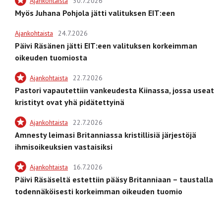
Ajankohtaista
30.7.2026
Myös Juhana Pohjola jätti valituksen EIT:een
Ajankohtaista
24.7.2026
Päivi Räsänen jätti EIT:een valituksen korkeimman
oikeuden tuomiosta
Ajankohtaista
22.7.2026
Pastori vapautettiin vankeudesta Kiinassa, jossa useat
kristityt ovat yhä pidätettyinä
Ajankohtaista
22.7.2026
Amnesty leimasi Britanniassa kristillisiä järjestöjä
ihmisoikeuksien vastaisiksi
Ajankohtaista
16.7.2026
Päivi Räsäseltä estettiin pääsy Britanniaan – taustalla
todennäköisesti korkeimman oikeuden tuomio