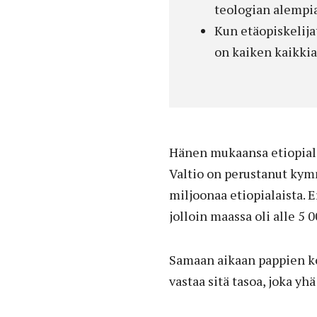
teologian alempia 
Kun etäopiskelij
on kaiken kaikkia
Hänen mukaansa etiopiala
Valtio on perustanut kymm
miljoonaa etiopialaista.
jolloin maassa oli alle 5 0
Samaan aikaan pappien ko
vastaa sitä tasoa, joka yh