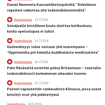
Daniel Nummela Kansanlähetyspäivillä: ”Kirkollinen
repeämä vaikuttaa yhä todennäköisemmältä”
Ajankohtaista
13.7.2026
Seinäjoella kristillinen koulu aloittaa kotikouluna,
koska opetuslupaa ei tullut
Ajankohtaista
13.7.2026
Uushenkisyys tulee vastaan yhä nuorempana –
”Oppitunnilla piti kokeilla buddhalaista meditaatiota”
Ajankohtaista
16.7.2026
Päivi Räsäseltä estettiin pääsy Britanniaan – taustalla
todennäköisesti korkeimman oikeuden tuomio
Ajankohtaista
22.7.2026
Pastori vapautettiin vankeudesta Kiinassa, jossa useat
kristityt ovat yhä pidätettyinä
Ajankohtaista
24.7.2026