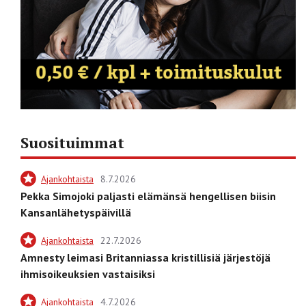
Suosituimmat
Ajankohtaista
8.7.2026
Pekka Simojoki paljasti elämänsä hengellisen biisin
Kansanlähetyspäivillä
Ajankohtaista
22.7.2026
Amnesty leimasi Britanniassa kristillisiä järjestöjä
ihmisoikeuksien vastaisiksi
Ajankohtaista
4.7.2026