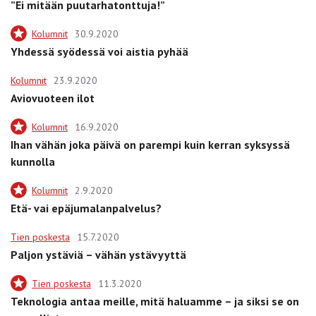
”Ei mitään puutarhatonttuja!”
Kolumnit
30.9.2020
Yhdessä syödessä voi aistia pyhää
Kolumnit
23.9.2020
Aviovuoteen ilot
Kolumnit
16.9.2020
Ihan vähän joka päivä on parempi kuin kerran syksyssä
kunnolla
Kolumnit
2.9.2020
Etä- vai epäjumalanpalvelus?
Tien poskesta
15.7.2020
Paljon ystäviä – vähän ystävyyttä
Tien poskesta
11.3.2020
Teknologia antaa meille, mitä haluamme – ja siksi se on