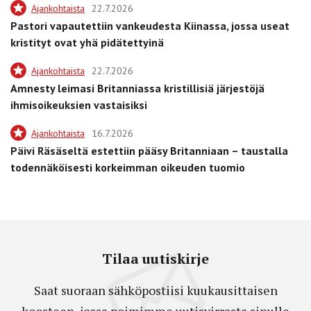
Ajankohtaista
22.7.2026
Pastori vapautettiin vankeudesta Kiinassa, jossa useat
kristityt ovat yhä pidätettyinä
Ajankohtaista
22.7.2026
Amnesty leimasi Britanniassa kristillisiä järjestöjä
ihmisoikeuksien vastaisiksi
Ajankohtaista
16.7.2026
Päivi Räsäseltä estettiin pääsy Britanniaan – taustalla
todennäköisesti korkeimman oikeuden tuomio
Tilaa uutiskirje
Saat suoraan sähköpostiisi kuukausittaisen
koosteen, jossa poimimme uutisvirrasta sinulle