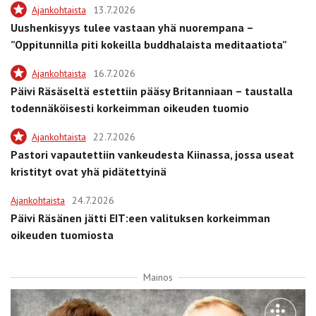
Ajankohtaista
13.7.2026
Uushenkisyys tulee vastaan yhä nuorempana –
”Oppitunnilla piti kokeilla buddhalaista meditaatiota”
Ajankohtaista
16.7.2026
Päivi Räsäseltä estettiin pääsy Britanniaan – taustalla
todennäköisesti korkeimman oikeuden tuomio
Ajankohtaista
22.7.2026
Pastori vapautettiin vankeudesta Kiinassa, jossa useat
kristityt ovat yhä pidätettyinä
Ajankohtaista
24.7.2026
Päivi Räsänen jätti EIT:een valituksen korkeimman
oikeuden tuomiosta
Mainos