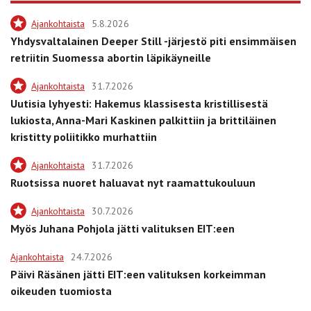
Ajankohtaista
5.8.2026
Yhdysvaltalainen Deeper Still -järjestö piti ensimmäisen
retriitin Suomessa abortin läpikäyneille
Ajankohtaista
31.7.2026
Uutisia lyhyesti: Hakemus klassisesta kristillisestä
lukiosta, Anna-Mari Kaskinen palkittiin ja brittiläinen
kristitty poliitikko murhattiin
Ajankohtaista
31.7.2026
Ruotsissa nuoret haluavat nyt raamattukouluun
Ajankohtaista
30.7.2026
Myös Juhana Pohjola jätti valituksen EIT:een
Ajankohtaista
24.7.2026
Päivi Räsänen jätti EIT:een valituksen korkeimman
oikeuden tuomiosta