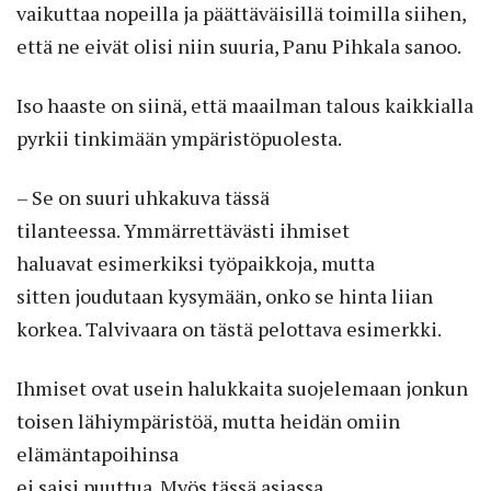
vaikuttaa nopeilla ja päättäväisillä toimilla siihen,
että ne eivät olisi niin suuria, Panu Pihkala sanoo.
Iso haaste on siinä, että maailman talous kaikkialla
pyrkii tinkimään ympäristöpuolesta.
– Se on suuri uhkakuva tässä
tilanteessa. Ymmärrettävästi ihmiset
haluavat esimerkiksi työpaikkoja, mutta
sitten joudutaan kysymään, onko se hinta liian
korkea. Talvivaara on tästä pelottava esimerkki.
Ihmiset ovat usein halukkaita suojelemaan jonkun
toisen lähiympäristöä, mutta heidän omiin
elämäntapoihinsa
ei saisi puuttua. Myös tässä asiassa