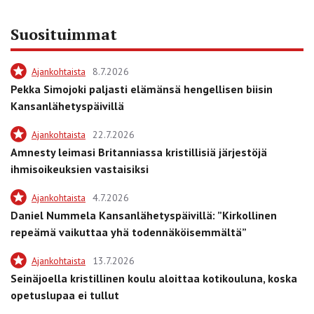
Suosituimmat
Ajankohtaista
8.7.2026
Pekka Simojoki paljasti elämänsä hengellisen biisin
Kansanlähetyspäivillä
Ajankohtaista
22.7.2026
Amnesty leimasi Britanniassa kristillisiä järjestöjä
ihmisoikeuksien vastaisiksi
Ajankohtaista
4.7.2026
Daniel Nummela Kansanlähetyspäivillä: ”Kirkollinen
repeämä vaikuttaa yhä todennäköisemmältä”
Ajankohtaista
13.7.2026
Seinäjoella kristillinen koulu aloittaa kotikouluna, koska
opetuslupaa ei tullut