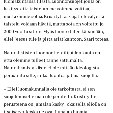
luomakuntansa tilasta. Luonnonsuojelijoilla on
käsitys, että taistelun me voimme voittaa,
mutta emme sotaa. Kristityt taas ajattelevat, että
taistelu voidaan hävitä, mutta sota on voitettu jo
2000 vuotta sitten. Myös luonto tulee kärsimään,
ellei Jeesus tule ja pistä asiat kuntoon, Saari toteaa.
Naturalististen luonnontieteilijöiden kanta on,
että olemme tulleet tänne sattumalta.
Naturalismista käsin ei ole mitään ideologista
perusteita sille, miksi luontoa pitäisi suojella.
– Ellei luomakunnalla ole tarkoitusta, ei sen
suojelemisellekaan ole peruteita. Kristityille
perusteena on Jumalan käsky. Jokaisella eliöllä on
itseisarvo, koska ne ovat Jumalan luomia.