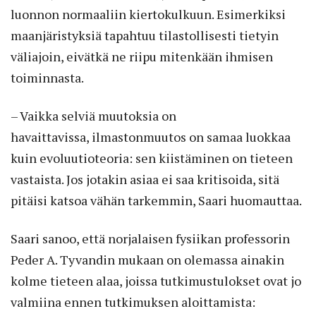
luonnon normaaliin kiertokulkuun. Esimerkiksi
maanjäristyksiä tapahtuu tilastollisesti tietyin
väliajoin, eivätkä ne riipu mitenkään ihmisen
toiminnasta.
– Vaikka selviä muutoksia on
havaittavissa, ilmastonmuutos on samaa luokkaa
kuin evoluutioteoria: sen kiistäminen on tieteen
vastaista. Jos jotakin asiaa ei saa kritisoida, sitä
pitäisi katsoa vähän tarkemmin, Saari huomauttaa.
Saari sanoo, että norjalaisen fysiikan professorin
Peder A. Tyvandin mukaan on olemassa ainakin
kolme tieteen alaa, joissa tutkimustulokset ovat jo
valmiina ennen tutkimuksen aloittamista: