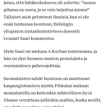
jutun, että hätäkeskukseen oli soitettu: ”tuossa
pihassa on orava, ja se vain tuijottaa minua!”
Tällaiset asiat pelottavat ihmisiä, kun ei ole
enää tuntumaa luontoon, Helsingin
yliopiston riistanhoitotieteen dosentti
Lennart Saari kommentoi.
Myös Saari on mukana A Rochan toiminnassa, ja
hän on yksi Suomen osaston perustajista ja
ensimmäinen puheenjohtaja.
Suomalaisten suhde luontoon on muuttunut
kaupungistumisen myötä. Pihkalan mukaan
suomalaisilla on kuitenkin suhteellisen hyvä
tilanne verrattuna joihinkin maihin, koska meillä
on edelleen paljon esimerkiksi