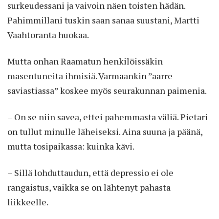
surkeudessani ja vaivoin näen toisten hädän.
Pahimmillani tuskin saan sanaa suustani, Martti
Vaahtoranta huokaa.
Mutta onhan Raamatun henkilöissäkin
masentuneita ihmisiä. Varmaankin ”aarre
saviastiassa” koskee myös seurakunnan paimenia.
– On se niin savea, ettei pahemmasta väliä. Pietari
on tullut minulle läheiseksi. Aina suuna ja päänä,
mutta tosipaikassa: kuinka kävi.
– Sillä lohduttaudun, että depressio ei ole
rangaistus, vaikka se on lähtenyt pahasta
liikkeelle.