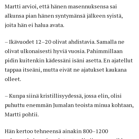
Martti arvioi, että hänen masennuksensa sai
alkunsa pian hänen syntymänsä jälkeen syistä,
joita hän ei halua avata.
– Ikävuodet 12–20 olivat ahdistavia. Samalla ne
olivat ulkonaisesti hyviä vuosia. Pahimmillaan
pidin kuitenkin kädessäni isäni asetta. En ajatellut
tappaa itseäni, mutta eivät ne ajatukset kaukana
olleet.
– Kunpa siinä kristillisyydessä, jossa elin, olisi
puhuttu enemmän Jumalan teoista minua kohtaan,
Martti pohtii.
Hän kertoo tehneensä ainakin 800–1200