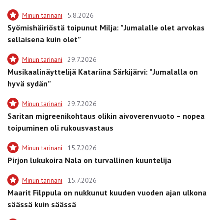
Minun tarinani
5.8.2026
Syömishäiriöstä toipunut Milja: ”Jumalalle olet arvokas
sellaisena kuin olet”
Minun tarinani
29.7.2026
Musikaalinäyttelijä Katariina Särkijärvi: ”Jumalalla on
hyvä sydän”
Minun tarinani
29.7.2026
Saritan migreenikohtaus olikin aivoverenvuoto – nopea
toipuminen oli rukousvastaus
Minun tarinani
15.7.2026
Pirjon lukukoira Nala on turvallinen kuuntelija
Minun tarinani
15.7.2026
Maarit Filppula on nukkunut kuuden vuoden ajan ulkona
säässä kuin säässä