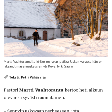
Martti Vaahtorannalle kirkko on rakas paikka. Uskon varassa hän on
jaksanut masennuskausien yli. Kuva: Jyrki Saarni
Teksti: Petri Vähäsarja
Pastori
Martti Vaahtoranta
kertoo heti alkuun
olevansa syvästi raumalainen.
– Synnyin uskovaan perheeseen, jota