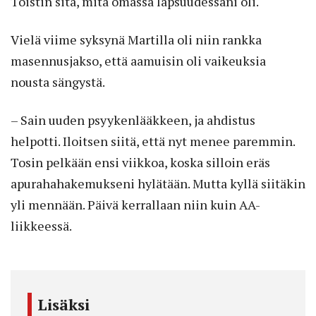
Toistin sitä, mitä omassa lapsuudessani oli.
Vielä viime syksynä Martilla oli niin rankka
masennusjakso, että aamuisin oli vaikeuksia
nousta sängystä.
– Sain uuden psyykenlääkkeen, ja ahdistus
helpotti. Iloitsen siitä, että nyt menee paremmin.
Tosin pelkään ensi viikkoa, koska silloin eräs
apurahahakemukseni hylätään. Mutta kyllä siitäkin
yli mennään. Päivä kerrallaan niin kuin AA-
liikkeessä.
Lisäksi