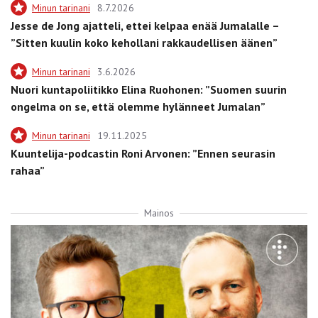
Minun tarinani
8.7.2026
Jesse de Jong ajatteli, ettei kelpaa enää Jumalalle –
”Sitten kuulin koko kehollani rakkaudellisen äänen”
Minun tarinani
3.6.2026
Nuori kuntapoliitikko Elina Ruohonen: ”Suomen suurin
ongelma on se, että olemme hylänneet Jumalan”
Minun tarinani
19.11.2025
Kuuntelija-podcastin Roni Arvonen: ”Ennen seurasin
rahaa”
Mainos