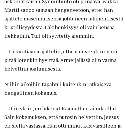
uskonratkaisua. Synnintunto oli piinaava, vaikka
Martti sanoo samaan hengenvetoon, ettei hän
ajattele masennuksensa johtuneen lakihenkisestä
kristillisyydestä. Lakihenkisyys oli vain bensaa
liekkeihin. Tuli oli sytytetty aiemmin.
– 15-vuotiaana ajattelin, että ajatustenkin synnit
pitää jotenkin hyvittää. Armeijaiässä olin varma
helvettiin joutumisesta.
Niihin aikoihin tapahtui kuitenkin ratkaiseva
hengellinen kokemus.
– Olin yksin, en lukenut Raamattua tai rukoillut.
Sain kokemuksen, että putosin helvettiin. Jeesus
oli siellä vastassa. Hän otti minut käsivarsilleen ja