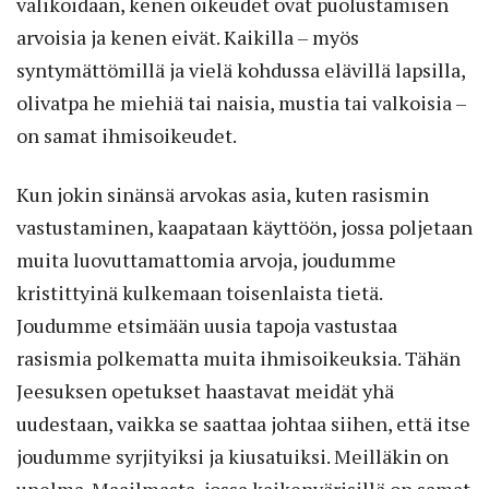
valikoidaan, kenen oikeudet ovat puolustamisen
arvoisia ja kenen eivät. Kaikilla – myös
syntymättömillä ja vielä kohdussa elävillä lapsilla,
olivatpa he miehiä tai naisia, mustia tai valkoisia –
on samat ihmisoikeudet.
Kun jokin sinänsä arvokas asia, kuten rasismin
vastustaminen, kaapataan käyttöön, jossa poljetaan
muita luovuttamattomia arvoja, joudumme
kristittyinä kulkemaan toisenlaista tietä.
Joudumme etsimään uusia tapoja vastustaa
rasismia polkematta muita ihmisoikeuksia. Tähän
Jeesuksen opetukset haastavat meidät yhä
uudestaan, vaikka se saattaa johtaa siihen, että itse
joudumme syrjityiksi ja kiusatuiksi. Meilläkin on