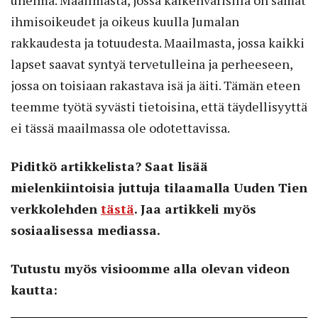
unelma. Maail­masta, jossa kaikenvärisillä on samat
ihmisoikeudet ja oikeus kuulla Jumalan
rakkaudesta ja totuudesta. Maailmasta, jossa kaikki
lapset saavat syntyä tervetulleina ja perheeseen,
jossa on toisiaan rakastava isä ja äiti. Tämän eteen
teemme työtä syvästi tietoisina, että täydellisyyttä
ei tässä maailmassa ole odotettavissa.
Piditkö artikkelista? Saat lisää
mielenkiintoisia juttuja tilaamalla Uuden Tien
verkkolehden
tästä
. Jaa artikkeli myös
sosiaalisessa mediassa.
Tutustu myös visioomme alla olevan videon
kautta: