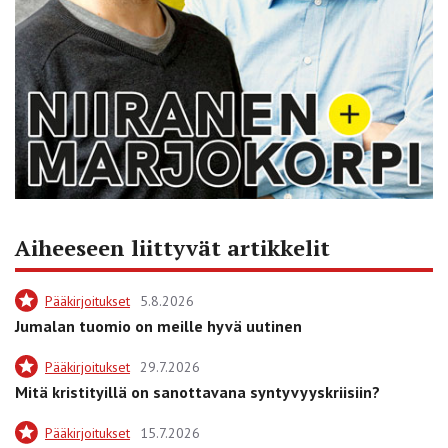
Aiheeseen liittyvät artikkelit
Pääkirjoitukset
5.8.2026
Jumalan tuomio on meille hyvä uutinen
Pääkirjoitukset
29.7.2026
Mitä kristityillä on sanottavana syntyvyyskriisiin?
Pääkirjoitukset
15.7.2026