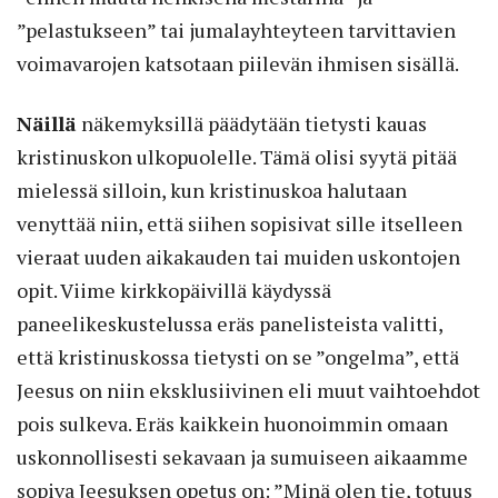
”pelastukseen” tai jumalayhtey­teen tarvitta­vien
voimavarojen katsotaan piilevän ihmisen sisällä.
Näillä
näkemyksillä päädytään tietysti kauas
kristinuskon ulkopuolelle. Tämä olisi syytä pitää
mielessä silloin, kun kristinuskoa halutaan
venyttää niin, että siihen sopisivat sille itselleen
vieraat uuden aikakauden tai muiden uskontojen
opit. Viime kirkkopäivillä käydyssä
paneelikeskustelussa eräs panelisteista valitti,
että kristinuskossa tietysti on se ”ongelma”, että
Jeesus on niin eksklusiivinen eli muut vaihtoehdot
pois sulkeva. Eräs kaikkein huonoimmin omaan
uskonnollisesti sekavaan ja sumuiseen aikaamme
sopiva Jeesuksen opetus on: ”Minä olen tie, totuus