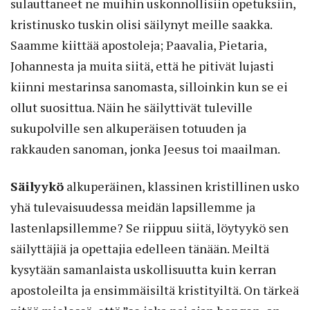
sulauttaneet ne muihin uskonnollisiin opetuksiin,
kristinusko tuskin olisi säilynyt meille saakka.
Saamme kiittää apostoleja; Paavalia, Pietaria,
Johannesta ja muita siitä, että he pitivät lujasti
kiinni mestarinsa sanomasta, silloinkin kun se ei
ollut suosittua. Näin he säilyttivät tuleville
sukupolville sen alkuperäisen totuuden ja
rakkauden sanoman, jonka Jeesus toi maailman.
Säilyykö
alkuperäinen, klassinen kristillinen usko
yhä tulevaisuudessa meidän lapsillemme ja
lastenlapsillemme? Se riippuu siitä, löytyykö sen
säilyttäjiä ja opettajia edelleen tänään. Meiltä
kysytään samanlaista uskollisuutta kuin kerran
apostoleilta ja ensimmäisiltä kristityiltä. On tärkeä