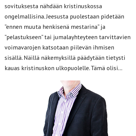
sovituksesta nähdään kristinuskossa
ongelmallisina. Jeesusta puolestaan pidetään
”ennen muuta henkisenä mestarina” ja
”pelastukseen” tai jumalayhtey­teen tarvitta­vien
voimavarojen katsotaan piilevän ihmisen
sisällä. Näillä näkemyksillä päädytään tietysti
kauas kristinuskon ulkopuolelle. Tämä olisi...