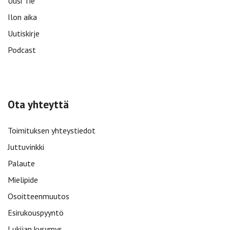
Uusi Tie
Ilon aika
Uutiskirje
Podcast
Ota yhteyttä
Toimituksen yhteystiedot
Juttuvinkki
Palaute
Mielipide
Osoitteenmuutos
Esirukouspyyntö
Lukijan kysymys