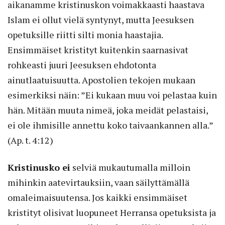
aikanamme kristinuskon voimakkaasti haastava
Islam ei ollut vielä syntynyt, mutta Jeesuksen
opetuksille riitti silti monia haastajia.
Ensimmäiset kristityt kuitenkin saarnasivat
rohkeasti juuri Jeesuksen ehdotonta
ainutlaatuisuutta. Apostolien tekojen mukaan
esimerkiksi näin: ”Ei kukaan muu voi pelastaa kuin
hän. Mitään muuta nimeä, joka meidät pelastaisi,
ei ole ihmisille annettu koko taivaankannen alla.”
(Ap. t. 4:12)
Kristinusko ei
selviä mukautumalla milloin
mihinkin aatevirtauksiin, vaan säilyttämällä
omaleimaisuutensa. Jos kaikki ensimmäiset
kristityt olisivat luopuneet Herransa opetuksista ja