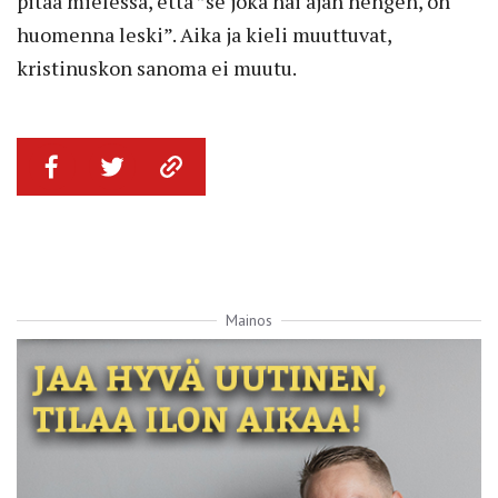
pitää mielessä, että ”se joka nai ajan hengen, on
huomenna leski”. Aika ja kieli muuttuvat,
kristinuskon sanoma ei muutu.
Mainos