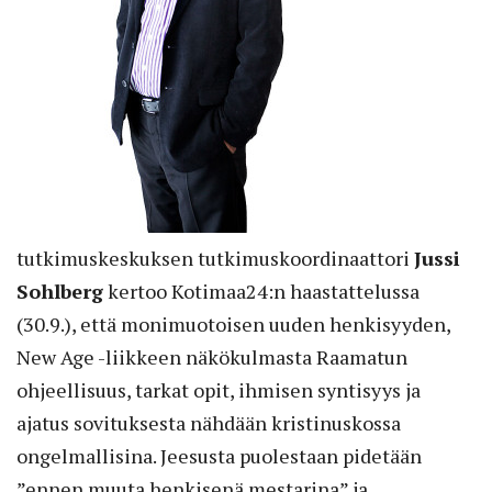
tutkimuskeskuksen tutkimuskoordinaattori
Jussi
Sohlberg
kertoo Kotimaa24:n haastattelussa
(30.9.), että monimuotoisen uuden henkisyyden,
New Age -liikkeen näkökulmasta Raamatun
ohjeellisuus, tarkat opit, ihmisen syntisyys ja
ajatus sovituksesta nähdään kristinuskossa
ongelmallisina. Jeesusta puolestaan pidetään
”ennen muuta henkisenä mestarina” ja