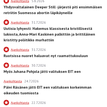
Ajankohtaista
5.8.2026
Yhdysvaltalainen Deeper Still -järjestö piti ensimmäisen
retriitin Suomessa abortin läpikäyneille
Ajankohtaista
31.7.2026
Uutisia lyhyesti: Hakemus klassisesta kristillisestä
lukiosta, Anna-Mari Kaskinen palkittiin ja brittiläinen
kristitty poliitikko murhattiin
Ajankohtaista
31.7.2026
Ruotsissa nuoret haluavat nyt raamattukouluun
Ajankohtaista
30.7.2026
Myös Juhana Pohjola jätti valituksen EIT:een
Ajankohtaista
24.7.2026
Päivi Räsänen jätti EIT:een valituksen korkeimman
oikeuden tuomiosta
Ajankohtaista
22.7.2026