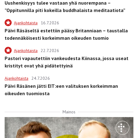
Uushenkisyys tulee vastaan yhä nuorempana –
”Oppitunnilla piti kokeilla buddhalaista meditaatiota”
Ajankohtaista
16.7.2026
Päivi Räsäseltä estettiin pääsy Britanniaan – taustalla
todennäköisesti korkeimman oikeuden tuomio
Ajankohtaista
22.7.2026
Pastori vapautettiin vankeudesta Kiinassa, jossa useat
kristityt ovat yhä pidätettyinä
Ajankohtaista
24.7.2026
Päivi Räsänen jätti EIT:een valituksen korkeimman
oikeuden tuomiosta
Mainos