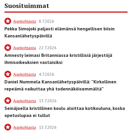
Suosituimmat
Ajankohtaista
8.7.2026
Pekka Simojoki paljasti elämänsä hengellisen biisin
Kansanlähetyspäivillä
Ajankohtaista
22.7.2026
Amnesty leimasi Britanniassa kristillisiä järjestöjä
ihmisoikeuksien vastaisiksi
Ajankohtaista
4.7.2026
Daniel Nummela Kansanlähetyspäivillä: ”Kirkollinen
repeämä vaikuttaa yhä todennäköisemmältä”
Ajankohtaista
13.7.2026
Seinäjoella kristillinen koulu aloittaa kotikouluna, koska
opetuslupaa ei tullut
Ajankohtaista
13.7.2026