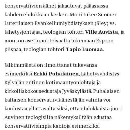
konservatiivien äänet jakautuvat pääasiassa
kahden ehdokkaan kesken. Moni tukee Suomen
Luterilaisen Evankeliumiyhdistyksen (Sley) vs.
lähetysjohtajaa, teologian tohtori
Ville Auvista
, ja
moni on asettunut toisaalta tukemaan Espoon
piispaa, teologian tohtori
Tapio Luomaa
.
Jälkimmäistä on ilmoittanut tukevansa
esimerkiksi
Erkki Puhalainen
, Lähetysyhdistys
Kylväjän entinen kotimaantyönjohtaja ja
kirkolliskokousedustaja Jyväskylästä. Puhalaisen
kaltaisen konservatiiviäänestäjän valinta voi
kuulostaa yllättävältä siksi, että ehdokkaista juuri
Auvinen teologisilta näkemyksiltään edustaa
konservatiivisimpia kantoja esimerkiksi