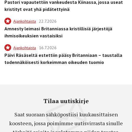
Pastori vapautettiin vankeudesta Kiinassa, jossa useat
kristityt ovat yhä pidätettyinä
Ajankohtaista
22.7.2026
Amnesty leimasi Britanniassa kristillisiä järjestöjä
ihmisoikeuksien vastaisiksi
Ajankohtaista
16.7.2026
Päivi Räsäseltä estettiin pääsy Britanniaan – taustalla
todennäköisesti korkeimman oikeuden tuomio
Tilaa uutiskirje
Saat suoraan sähköpostiisi kuukausittaisen
koosteen, jossa poimimme uutisvirrasta sinulle
tärkeitä asioita ja valotamme niiden taustaa.