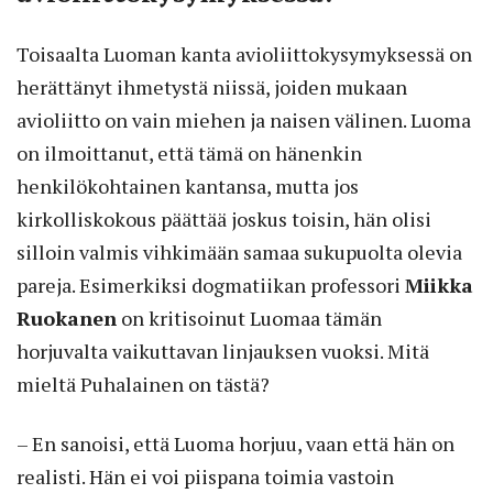
Toisaalta Luoman kanta avioliittokysymyksessä on
herättänyt ihmetystä niissä, joiden mukaan
avioliitto on vain miehen ja naisen välinen. Luoma
on ilmoittanut, että tämä on hänenkin
henkilökohtainen kantansa, mutta jos
kirkolliskokous päättää joskus toisin, hän olisi
silloin valmis vihkimään samaa sukupuolta olevia
pareja. Esimerkiksi dogmatiikan professori
Miikka
Ruokanen
on kritisoinut Luomaa tämän
horjuvalta vaikuttavan linjauksen vuoksi. Mitä
mieltä Puhalainen on tästä?
– En sanoisi, että Luoma horjuu, vaan että hän on
realisti. Hän ei voi piispana toimia vastoin