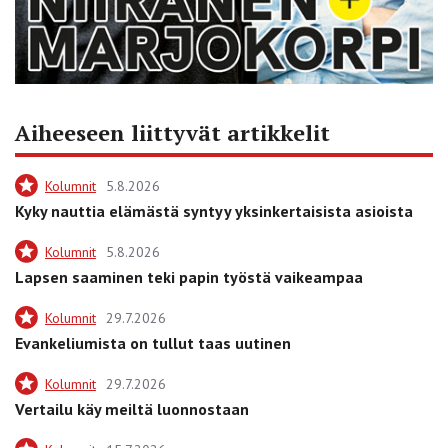
Aiheeseen liittyvät artikkelit
Kolumnit
5.8.2026
Kyky nauttia elämästä syntyy yksinkertaisista asioista
Kolumnit
5.8.2026
Lapsen saaminen teki papin työstä vaikeampaa
Kolumnit
29.7.2026
Evankeliumista on tullut taas uutinen
Kolumnit
29.7.2026
Vertailu käy meiltä luonnostaan