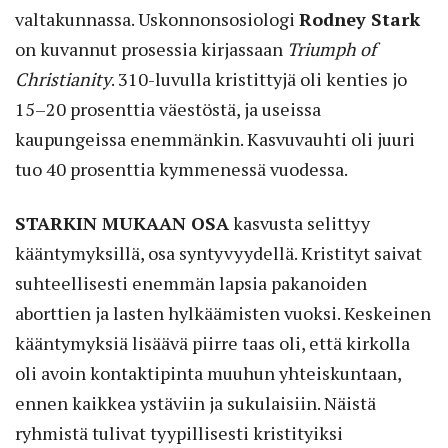
valtakunnassa. Uskonnonsosiologi
Rodney Stark
on kuvannut prosessia kirjassaan
Triumph of
Christianity
. 310-luvulla kristittyjä oli kenties jo
15–20 prosenttia väestöstä, ja useissa
kaupungeissa enemmänkin. Kasvuvauhti oli juuri
tuo 40 prosenttia kymmenessä vuodessa.
STARKIN MUKAAN OSA
kasvusta selittyy
kääntymyksillä, osa syntyvyydellä. Kristityt saivat
suhteellisesti enemmän lapsia pakanoiden
aborttien ja lasten hylkäämisten vuoksi. Keskeinen
kääntymyksiä lisäävä piirre taas oli, että kirkolla
oli avoin kontaktipinta muuhun yhteiskuntaan,
ennen kaikkea ystäviin ja sukulaisiin. Näistä
ryhmistä tulivat tyypillisesti kristityiksi