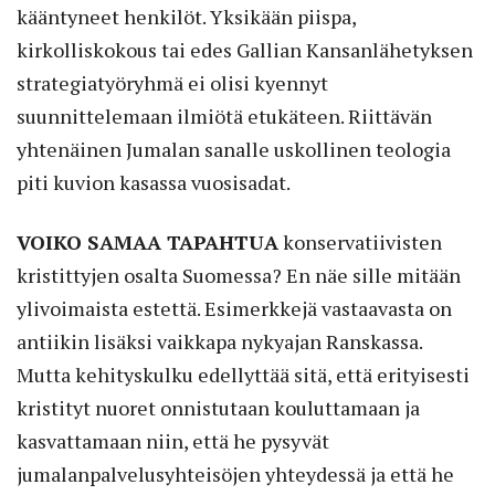
kääntyneet henkilöt. Yksikään piispa,
kirkolliskokous tai edes Gallian Kansanlähetyksen
strategiatyöryhmä ei olisi kyennyt
suunnittelemaan ilmiötä etukäteen. Riittävän
yhtenäinen Jumalan sanalle uskollinen teologia
piti kuvion kasassa vuosisadat.
VOIKO SAMAA TAPAHTUA
konservatiivisten
kristittyjen osalta Suomessa? En näe sille mitään
ylivoimaista estettä. Esimerkkejä vastaavasta on
antiikin lisäksi vaikkapa nykyajan Ranskassa.
Mutta kehityskulku edellyttää sitä, että erityisesti
kristityt nuoret onnistutaan kouluttamaan ja
kasvattamaan niin, että he pysyvät
jumalanpalvelusyhteisöjen yhteydessä ja että he