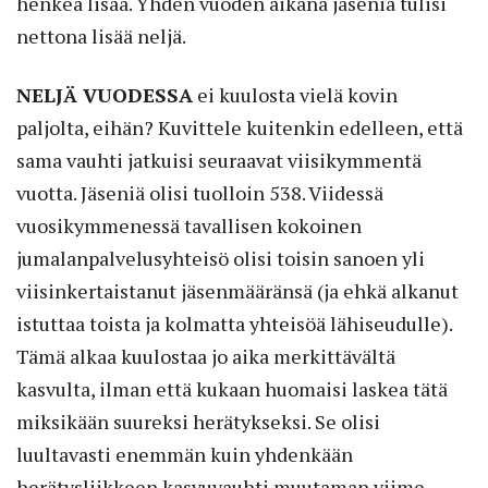
henkeä lisää. Yhden vuoden aikana jäseniä tulisi
nettona lisää neljä.
NELJÄ VUODESSA
ei kuulosta vielä kovin
paljolta, eihän? Kuvittele kuitenkin edelleen, että
sama vauhti jatkuisi seuraavat viisikymmentä
vuotta. Jäseniä olisi tuolloin 538. Viidessä
vuosikymmenessä tavallisen kokoinen
jumalanpalvelusyhteisö olisi toisin sanoen yli
viisinkertaistanut jäsenmääränsä (ja ehkä alkanut
istuttaa toista ja kolmatta yhteisöä lähiseudulle).
Tämä alkaa kuulostaa jo aika merkittävältä
kasvulta, ilman että kukaan huomaisi laskea tätä
miksikään suureksi herätykseksi. Se olisi
luultavasti enemmän kuin yhdenkään
herätysliikkeen kasvuvauhti muutaman viime