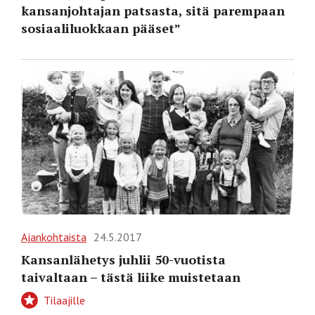
kansanjohtajan patsasta, sitä parempaan
sosiaaliluokkaan pääset”
Ajankohtaista
24.5.2017
Kansanlähetys juhlii 50-vuotista
taivaltaan – tästä liike muistetaan
Tilaajille