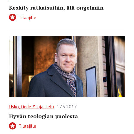
Keskity ratkaisuihin, älä ongelmiin
Tilaajille
Usko, tiede & ajattelu
17.5.2017
Hyvän teologian puolesta
Tilaajille