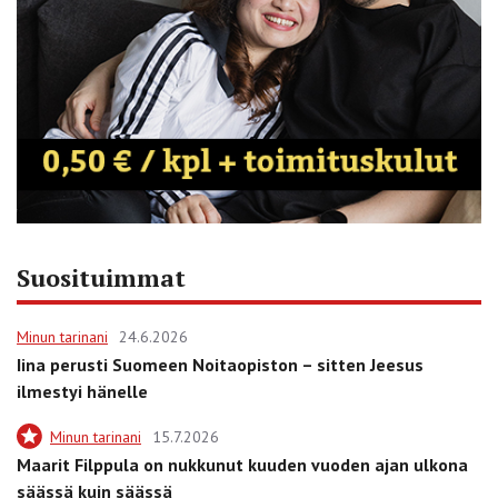
Suosituimmat
Minun tarinani
24.6.2026
Iina perusti Suomeen Noitaopiston – sitten Jeesus
ilmestyi hänelle
Minun tarinani
15.7.2026
Maarit Filppula on nukkunut kuuden vuoden ajan ulkona
säässä kuin säässä