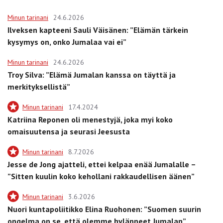
Minun tarinani
24.6.2026
Ilveksen kapteeni Sauli Väisänen: ”Elämän tärkein
kysymys on, onko Jumalaa vai ei”
Minun tarinani
24.6.2026
Troy Silva: ”Elämä Jumalan kanssa on täyttä ja
merkityksellistä”
Minun tarinani
17.4.2024
Katriina Reponen oli menestyjä, joka myi koko
omaisuutensa ja seurasi Jeesusta
Minun tarinani
8.7.2026
Jesse de Jong ajatteli, ettei kelpaa enää Jumalalle –
”Sitten kuulin koko kehollani rakkaudellisen äänen”
Minun tarinani
3.6.2026
Nuori kuntapoliitikko Elina Ruohonen: ”Suomen suurin
ongelma on se, että olemme hylänneet Jumalan”