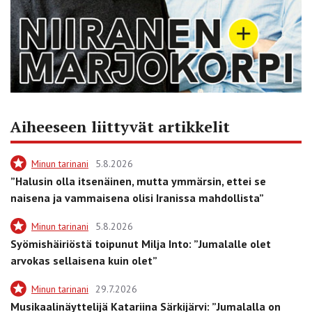
Aiheeseen liittyvät artikkelit
Minun tarinani
5.8.2026
”Halusin olla itsenäinen, mutta ymmärsin, ettei se
naisena ja vammaisena olisi Iranissa mahdollista”
Minun tarinani
5.8.2026
Syömishäiriöstä toipunut Milja Into: ”Jumalalle olet
arvokas sellaisena kuin olet”
Minun tarinani
29.7.2026
Musikaalinäyttelijä Katariina Särkijärvi: ”Jumalalla on