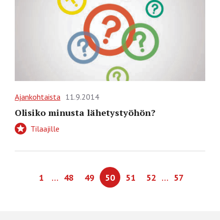
Ajankohtaista
11.9.2014
Olisiko minusta lähetystyöhön?
Tilaajille
…
…
1
48
49
50
51
52
57