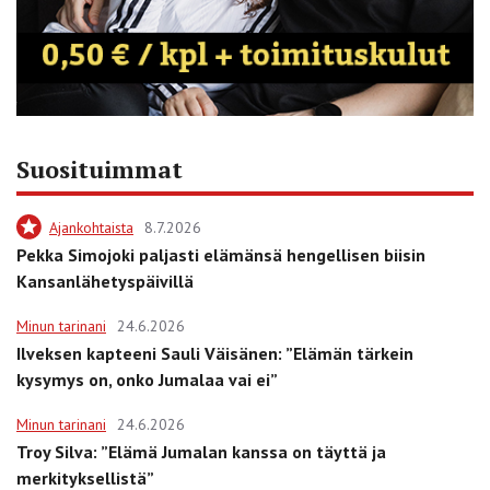
Suosituimmat
Ajankohtaista
8.7.2026
Pekka Simojoki paljasti elämänsä hengellisen biisin
Kansanlähetyspäivillä
Minun tarinani
24.6.2026
Ilveksen kapteeni Sauli Väisänen: ”Elämän tärkein
kysymys on, onko Jumalaa vai ei”
Minun tarinani
24.6.2026
Troy Silva: ”Elämä Jumalan kanssa on täyttä ja
merkityksellistä”