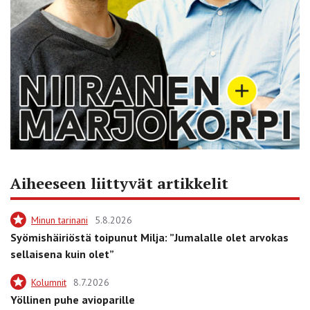
Aiheeseen liittyvät artikkelit
Minun tarinani
5.8.2026
Syömishäiriöstä toipunut Milja: ”Jumalalle olet arvokas
sellaisena kuin olet”
Kolumnit
8.7.2026
Yöllinen puhe avioparille