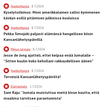
Ajankohtaista
8.7.2026
Kyselytutkimus: Moni amerikkalainen sallisi kymmenen
käskyn esillä pitämisen julkisissa kouluissa
Ajankohtaista
8.7.2026
Pekka Simojoki paljasti elämänsä hengellisen biisin
Kansanlähetyspäivillä
Minun tarinani
8.7.2026
Jesse de Jong ajatteli, ettei kelpaa enää Jumalalle –
”Sitten kuulin koko kehollani rakkaudellisen äänen”
Ajankohtaista
8.7.2026
Terveisiä Kansanlähetyspäiviltä!
Elämäntaito
1.7.2026
Sam Raju: ”Jumala muistuttaa meitä kivun kautta, että
maailma tarvitsee parantumista”