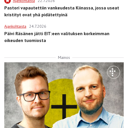
Ajankohtaista
22.7.2026
Pastori vapautettiin vankeudesta Kiinassa, jossa useat
kristityt ovat yhä pidätettyinä
Ajankohtaista
24.7.2026
Päivi Räsänen jätti EIT:een valituksen korkeimman
oikeuden tuomiosta
Mainos