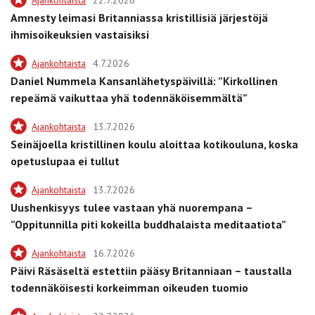
Amnesty leimasi Britanniassa kristillisiä järjestöjä
ihmisoikeuksien vastaisiksi
Ajankohtaista
4.7.2026
Daniel Nummela Kansanlähetyspäivillä: ”Kirkollinen
repeämä vaikuttaa yhä todennäköisemmältä”
Ajankohtaista
13.7.2026
Seinäjoella kristillinen koulu aloittaa kotikouluna, koska
opetuslupaa ei tullut
Ajankohtaista
13.7.2026
Uushenkisyys tulee vastaan yhä nuorempana –
”Oppitunnilla piti kokeilla buddhalaista meditaatiota”
Ajankohtaista
16.7.2026
Päivi Räsäseltä estettiin pääsy Britanniaan – taustalla
todennäköisesti korkeimman oikeuden tuomio