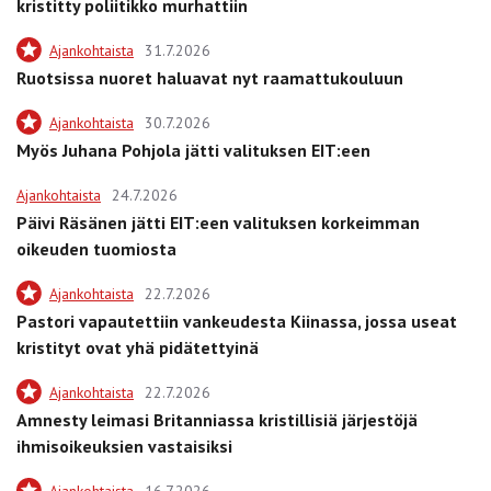
kristitty poliitikko murhattiin
Ajankohtaista
31.7.2026
Ruotsissa nuoret haluavat nyt raamattukouluun
Ajankohtaista
30.7.2026
Myös Juhana Pohjola jätti valituksen EIT:een
Ajankohtaista
24.7.2026
Päivi Räsänen jätti EIT:een valituksen korkeimman
oikeuden tuomiosta
Ajankohtaista
22.7.2026
Pastori vapautettiin vankeudesta Kiinassa, jossa useat
kristityt ovat yhä pidätettyinä
Ajankohtaista
22.7.2026
Amnesty leimasi Britanniassa kristillisiä järjestöjä
ihmisoikeuksien vastaisiksi
Ajankohtaista
16.7.2026