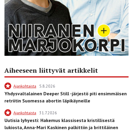
Aiheeseen liittyvät artikkelit
Ajankohtaista
5.8.2026
Yhdysvaltalainen Deeper Still -järjestö piti ensimmäisen
retriitin Suomessa abortin läpikäyneille
Ajankohtaista
31.7.2026
Uutisia lyhyesti: Hakemus klassisesta kristillisestä
lukiosta, Anna-Mari Kaskinen palkittiin ja brittiläinen