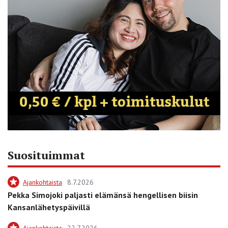
Suosituimmat
Ajankohtaista
8.7.2026
Pekka Simojoki paljasti elämänsä hengellisen biisin
Kansanlähetyspäivillä
Ajankohtaista
22.7.2026