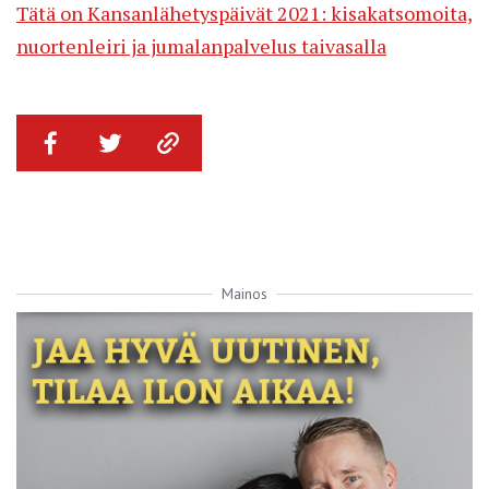
Tätä on Kansanlähetyspäivät 2021: kisakatsomoita,
nuortenleiri ja jumalanpalvelus taivasalla
Mainos