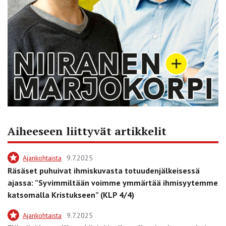
Aiheeseen liittyvät artikkelit
Ajankohtaista
9.7.2025
Räsäset puhuivat ihmiskuvasta totuudenjälkeisessä
ajassa: ”Syvimmiltään voimme ymmärtää ihmisyytemme
katsomalla Kristukseen” (KLP 4/4)
Ajankohtaista
9.7.2025