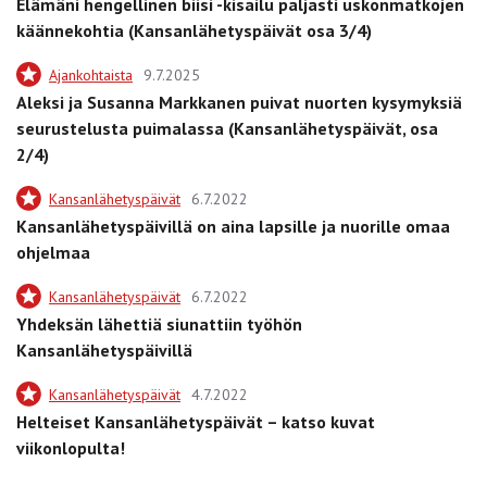
Elämäni hengellinen biisi -kisailu paljasti uskonmatkojen
käännekohtia (Kansanlähetyspäivät osa 3/4)
Ajankohtaista
9.7.2025
Aleksi ja Susanna Markkanen puivat nuorten kysymyksiä
seurustelusta puimalassa (Kansanlähetyspäivät, osa
2/4)
Kansanlähetyspäivät
6.7.2022
Kansanlähetyspäivillä on aina lapsille ja nuorille omaa
ohjelmaa
Kansanlähetyspäivät
6.7.2022
Yhdeksän lähettiä siunattiin työhön
Kansanlähetyspäivillä
Kansanlähetyspäivät
4.7.2022
Helteiset Kansanlähetyspäivät – katso kuvat
viikonlopulta!