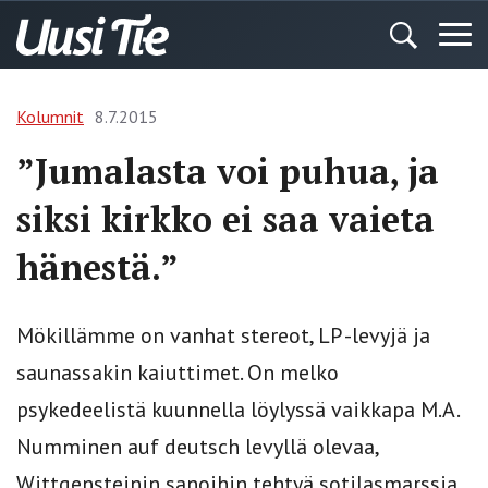
Kolumnit
8.7.2015
”Jumalasta voi puhua, ja
siksi kirkko ei saa vaieta
hänestä.”
Mökillämme on vanhat stereot, LP -levyjä ja
saunassakin kaiuttimet. On melko
psykedeelistä kuunnella löylyssä vaikkapa M.A.
Numminen auf deutsch levyllä olevaa,
Wittgensteinin sanoihin tehtyä sotilasmarssia