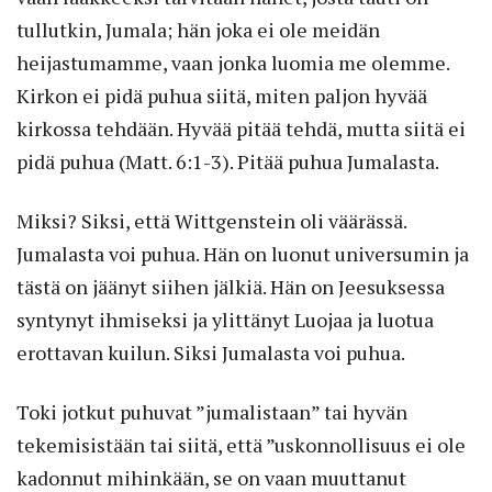
tullutkin, Jumala; hän joka ei ole meidän
heijastumamme, vaan jonka luomia me olemme.
Kirkon ei pidä puhua siitä, miten paljon hyvää
kirkossa tehdään. Hyvää pitää tehdä, mutta siitä ei
pidä puhua (Matt. 6:1-3). Pitää puhua Jumalasta.
Miksi? Siksi, että Wittgenstein oli väärässä.
Jumalasta voi puhua. Hän on luonut universumin ja
tästä on jäänyt siihen jälkiä. Hän on Jeesuksessa
syntynyt ihmiseksi ja ylittänyt Luojaa ja luotua
erottavan kuilun. Siksi Jumalasta voi puhua.
Toki jotkut puhuvat ”jumalistaan” tai hyvän
tekemisistään tai siitä, että ”uskonnollisuus ei ole
kadonnut mihinkään, se on vaan muuttanut