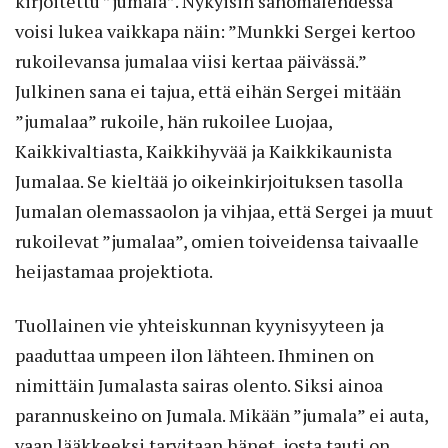
kirjoitettu ”jumala”. Nykyisin sanomalehdessä
voisi lukea vaikkapa näin: ”Munkki Sergei kertoo
rukoilevansa jumalaa viisi kertaa päivässä.”
Julkinen sana ei tajua, että eihän Sergei mitään
”jumalaa” rukoile, hän rukoilee Luojaa,
Kaikkivaltiasta, Kaikkihyvää ja Kaikkikaunista
Jumalaa. Se kieltää jo oikeinkirjoituksen tasolla
Jumalan olemassaolon ja vihjaa, että Sergei ja muut
rukoilevat ”jumalaa”, omien toiveidensa taivaalle
heijastamaa projektiota.
Tuollainen vie yhteiskunnan kyynisyyteen ja
paaduttaa umpeen ilon lähteen. Ihminen on
nimittäin Jumalasta sairas olento. Siksi ainoa
parannuskeino on Jumala. Mikään ”jumala” ei auta,
vaan lääkkeeksi tarvitaan hänet, josta tauti on