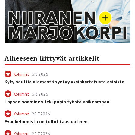
Aiheeseen liittyvät artikkelit
Kolumnit
5.8.2026
Kyky nauttia elämästä syntyy yksinkertaisista asioista
Kolumnit
5.8.2026
Lapsen saaminen teki papin työstä vaikeampaa
Kolumnit
29.7.2026
Evankeliumista on tullut taas uutinen
Kolumnit
29.7.2026