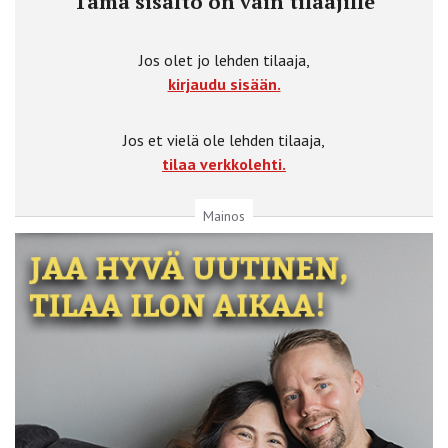
Tämä sisältö on vain tilaajille
Jos olet jo lehden tilaaja,
kirjaudu sisään.
Jos et vielä ole lehden tilaaja,
tilaa verkkolehti.
Mainos