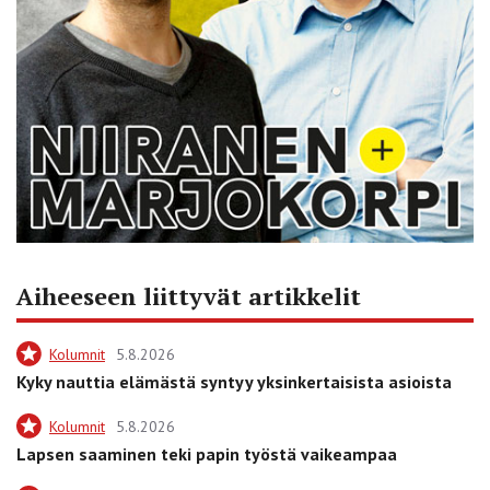
Aiheeseen liittyvät artikkelit
Kolumnit
5.8.2026
Kyky nauttia elämästä syntyy yksinkertaisista asioista
Kolumnit
5.8.2026
Lapsen saaminen teki papin työstä vaikeampaa