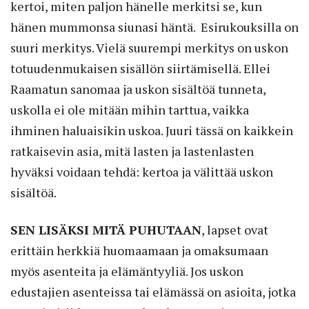
kertoi, miten paljon hänelle merkitsi se, kun
hänen mummonsa siunasi häntä. Esirukouksilla on
suuri merkitys. Vielä suurempi merkitys on uskon
totuudenmukaisen sisällön siirtämisellä. Ellei
Raamatun sanomaa ja uskon sisältöä tunneta,
uskolla ei ole mitään mihin tarttua, vaikka
ihminen haluai­sikin uskoa. Juuri tässä on kaikkein
ratkaisevin asia, mitä lasten ja lastenlasten
hyväksi voidaan tehdä: kertoa ja välittää uskon
sisältöä.
SEN LISÄKSI MITÄ PUHUTAAN
, lapset ovat
erittäin herkkiä huomaamaan ja omaksumaan
myös asenteita ja elämäntyyliä. Jos uskon
edustajien asenteissa tai elämässä on asioita, jotka