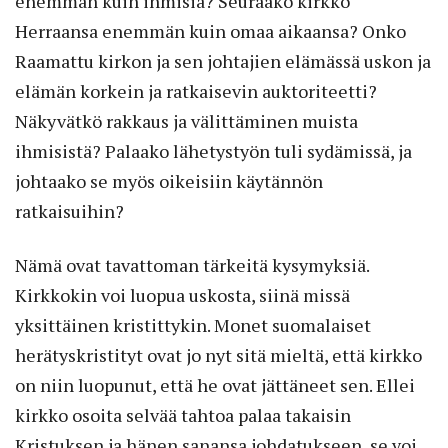
enemmän kuin ihmisiä? Seuraako kirkko
Herraansa enemmän kuin omaa aikaansa? Onko
Raamattu kirkon ja sen johtajien elämässä uskon ja
elämän korkein ja ratkaisevin auktoriteetti?
Näkyvätkö rakkaus ja välittäminen muista
ihmisistä? Palaako lähetystyön tuli sydämissä, ja
johtaako se myös oikeisiin käytännön
ratkaisuihin?
Nämä ovat tavattoman tärkeitä kysymyksiä.
Kirkkokin voi luopua uskosta, siinä missä
yksittäinen kristittykin. Monet suomalaiset
herätyskristityt ovat jo nyt sitä mieltä, että kirkko
on niin luopunut, että he ovat jättäneet sen. Ellei
kirkko osoita selvää tahtoa palaa takaisin
Kristuksen ja hänen sanansa johdatukseen, se voi