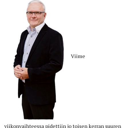
Viime
viikonvaihteessa
pidettiin jo toisen kerran suuren