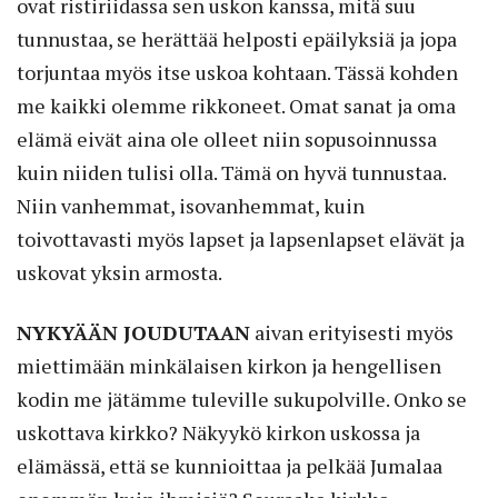
ovat ristiriidassa sen uskon kanssa, mitä suu
tunnustaa, se herättää helposti epäilyksiä ja jopa
torjuntaa myös itse uskoa kohtaan. Tässä kohden
me kaikki olemme rikkoneet. Omat sanat ja oma
elämä eivät aina ole olleet niin sopusoinnussa
kuin niiden tulisi olla. Tämä on hyvä tunnustaa.
Niin vanhemmat, isovanhemmat, kuin
toivottavasti myös lapset ja lapsenlapset elävät ja
uskovat yksin armosta.
NYKYÄÄN JOUDUTAAN
aivan erityisesti myös
miettimään minkälaisen kirkon ja hengellisen
kodin me jätämme tuleville sukupolville. Onko se
uskottava kirkko? Näkyykö kirkon uskossa ja
elämässä, että se kunnioittaa ja pelkää Jumalaa