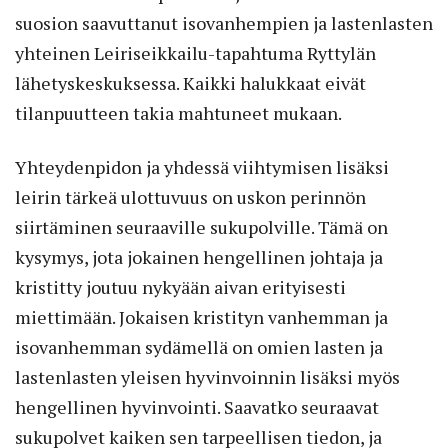
suosion saavuttanut isovanhempien ja lastenlasten
yhteinen Leiriseikkailu-tapahtuma Ryttylän
lähetyskeskuksessa. Kaikki halukkaat eivät
tilanpuutteen takia mahtuneet mukaan.
Yhteydenpidon ja yhdessä viihtymisen lisäksi
leirin tärkeä ulottuvuus on uskon perinnön
siirtäminen seuraaville sukupolville. Tämä on
kysymys, jota jokainen hengellinen johtaja ja
kristitty joutuu nykyään aivan erityisesti
miettimään. Jokaisen kristityn vanhemman ja
isovanhemman sydämellä on omien lasten ja
lastenlasten yleisen hyvinvoinnin lisäksi myös
hengellinen hyvinvointi. Saavatko seuraavat
sukupolvet kaiken sen tarpeellisen tiedon, ja