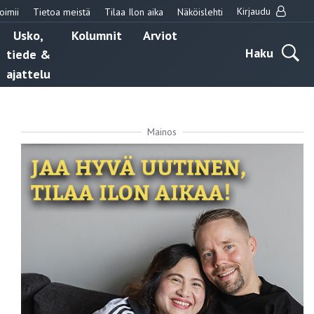
Kirjaudu
oimii
Tietoa meistä
Tilaa Ilon aika
Näköislehti
Usko,
Kolumnit
Arviot
Haku
tiede &
ajattelu
Mainos