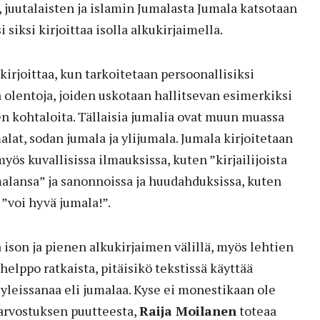
 juutalaisten ja islamin Jumalasta Jumala katsotaan
i siksi kirjoittaa isolla alkukirjaimella.
kirjoittaa, kun tarkoitetaan persoonallisiksi
a olentoja, joiden uskotaan hallitsevan esimerkiksi
n kohtaloita. Tällaisia jumalia ovat muun muassa
at, sodan jumala ja ylijumala. Jumala kirjoitetaan
yös kuvallisissa ilmauksissa, kuten ”kirjailijoista
alansa” ja sanonnoissa ja huudahduksissa, kuten
 ”voi hyvä jumala!”.
 ison ja pienen alkukirjaimen välillä, myös lehtien
 helppo ratkaista, pitäisikö tekstissä käyttää
 yleissanaa eli jumalaa. Kyse ei monestikaan ole
 arvostuksen puutteesta,
Raija Moilanen
toteaa