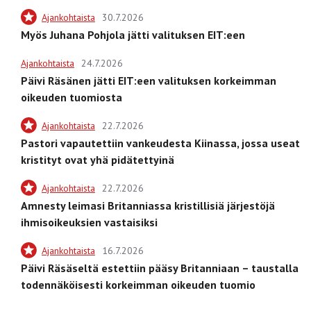
Ajankohtaista
30.7.2026
Myös Juhana Pohjola jätti valituksen EIT:een
Ajankohtaista
24.7.2026
Päivi Räsänen jätti EIT:een valituksen korkeimman
oikeuden tuomiosta
Ajankohtaista
22.7.2026
Pastori vapautettiin vankeudesta Kiinassa, jossa useat
kristityt ovat yhä pidätettyinä
Ajankohtaista
22.7.2026
Amnesty leimasi Britanniassa kristillisiä järjestöjä
ihmisoikeuksien vastaisiksi
Ajankohtaista
16.7.2026
Päivi Räsäseltä estettiin pääsy Britanniaan – taustalla
todennäköisesti korkeimman oikeuden tuomio