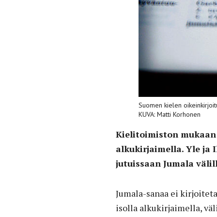
Suomen kielen oikeinkirjoit
KUVA: Matti Korhonen
Kielitoimiston mukaan 
alkukirjaimella. Yle j
jutuissaan Jumala välill
Jumala-sanaa ei kirjoitet
isolla alkukirjaimella, v