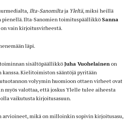
uurmedialta,
Ilta-Sanomilta
ja
Yleltä
, miksi heillä
an pienellä. Ilta-Sanomien toimituspäällikkö
Sanna
 on vain kirjoitusvirheestä.
 menemään läpi.
stoiminnan sisältöpäällikkö
Juha Vuohelainen
on
n kanssa. Kielitoimiston sääntöjä pyritään
tutuotannon volyymin huomioon ottaen virheet ovat
n myös valottaa, että joskus Ylelle tulee aiheesta
 olla vaikutusta kirjoitusasuun.
arvioineet, mikä on milloinkin sopivin kirjoitusasu,