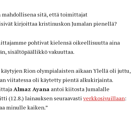
mahdollisena sitä, että toimittajat
isivät kirjoittaa kristinuskon Jumalan pienellä?
mittajamme pohtivat kielensä oikeellisuutta aina
n, sisältöpäällikkö vakuuttaa.
käytyjen Rion olympialaisten aikaan Ylellä oli juttu,
n viitatessa oli käytetty pientä alkukirjainta.
ittaja
Almaz Ayana
antoi kiitosta Jumalalle
itti (12.8.) lainauksen seuraavasti
verkkosivuillaan
:
aa minulle kaiken.”