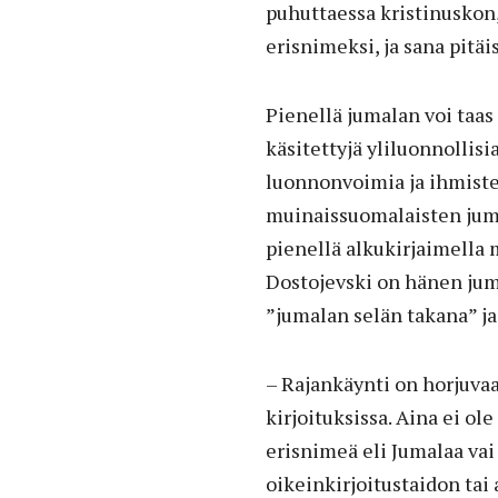
puhuttaessa kristinuskon,
erisnimeksi, ja sana pitäis
Pienellä jumalan voi taas 
käsitettyjä yliluonnollisi
luonnonvoimia ja ihmiste
muinaissuomalaisten jumal
pienellä alkukirjaimella m
Dostojevski on hänen jum
”jumalan selän takana” ja
– Rajankäynti on horjuvaa
kirjoituksissa. Aina ei ole
erisnimeä eli Jumalaa vai
oikeinkirjoitustaidon tai