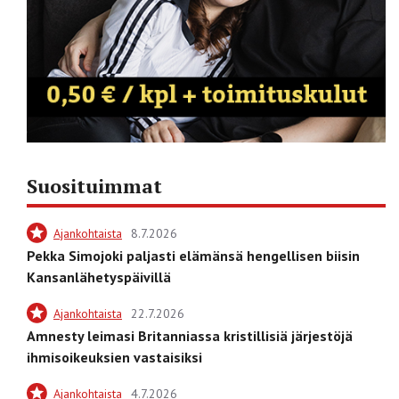
Suosituimmat
Ajankohtaista
8.7.2026
Pekka Simojoki paljasti elämänsä hengellisen biisin
Kansanlähetyspäivillä
Ajankohtaista
22.7.2026
Amnesty leimasi Britanniassa kristillisiä järjestöjä
ihmisoikeuksien vastaisiksi
Ajankohtaista
4.7.2026