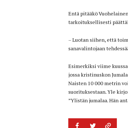
Entä pitääkö Vuohelainen 
tarkoituksellisesti päättä
– Luotan siihen, että toi
sanavalintojaan tehdessää
Esimerkiksi viime kuussa 
jossa kristinuskon Jumalaa
Naisten 10 000 metrin vo
suorituksestaan. Yle kirjo
”Ylistän jumalaa. Hän ant