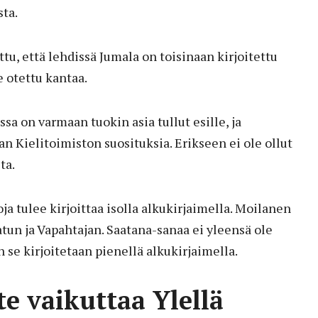
ta.
tu, että lehdissä Jumala on toisinaan kirjoitettu
e otettu kantaa.
sa on varmaan tuokin asia tullut esille, ja
n Kielitoimiston suosituksia. Erikseen ei ole ollut
ta.
ja tulee kirjoittaa isolla alkukirjaimella. Moilanen
un ja Vapahtajan. Saatana-sanaa ei yleensä ole
n se kirjoitetaan pienellä alkukirjaimella.
te vaikuttaa Ylellä