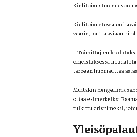
Kielitoimiston neuvonnas
Kielitoimistossa on havait
väärin, mutta asiaan ei ol
– Toimittajien koulutuksis
ohjeistuksessa noudatetaa
tarpeen huomauttaa asias
Muitakin hengellisiä sano
ottaa esimerkeiksi Raamat
tulkittu erisnimeksi, jote
Yleisöpalau