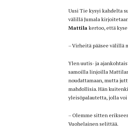
Uusi Tie kysyi kahdelta s
välillä Jumala kirjoiteta
Mattila
kertoo, että kyse
– Virheitä pääsee välillä
Ylen uutis- ja ajankohtai
samoilla linjoilla Mattila
noudattamaan, mutta jut
mahdollisia. Hän kuitenki
yleisöpalautetta, jolla voi
– Olemme sitten erikseen 
Vuohelainen selittää.