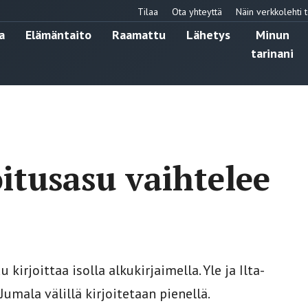
Tilaa
Ota yhteyttä
Näin verkkolehti t
a
Elämäntaito
Raamattu
Lähetys
Minun
tarinani
itusasu vaihtelee
irjoittaa isolla alkukirjaimella. Yle ja Ilta-
mala välillä kirjoitetaan pienellä.