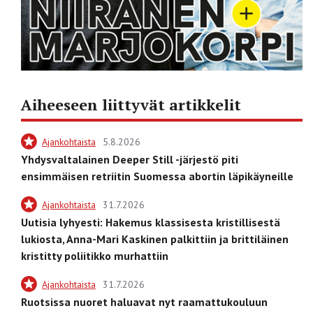
Aiheeseen liittyvät artikkelit
Ajankohtaista
5.8.2026
Yhdysvaltalainen Deeper Still -järjestö piti
ensimmäisen retriitin Suomessa abortin läpikäyneille
Ajankohtaista
31.7.2026
Uutisia lyhyesti: Hakemus klassisesta kristillisestä
lukiosta, Anna-Mari Kaskinen palkittiin ja brittiläinen
kristitty poliitikko murhattiin
Ajankohtaista
31.7.2026
Ruotsissa nuoret haluavat nyt raamattukouluun