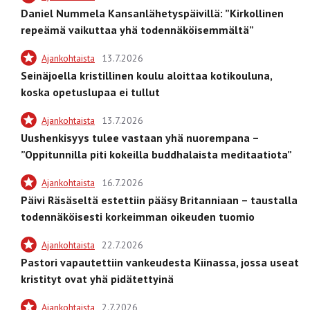
Daniel Nummela Kansanlähetyspäivillä: ”Kirkollinen
repeämä vaikuttaa yhä todennäköisemmältä”
Ajankohtaista
13.7.2026
Seinäjoella kristillinen koulu aloittaa kotikouluna,
koska opetuslupaa ei tullut
Ajankohtaista
13.7.2026
Uushenkisyys tulee vastaan yhä nuorempana –
”Oppitunnilla piti kokeilla buddhalaista meditaatiota”
Ajankohtaista
16.7.2026
Päivi Räsäseltä estettiin pääsy Britanniaan – taustalla
todennäköisesti korkeimman oikeuden tuomio
Ajankohtaista
22.7.2026
Pastori vapautettiin vankeudesta Kiinassa, jossa useat
kristityt ovat yhä pidätettyinä
Ajankohtaista
2.7.2026