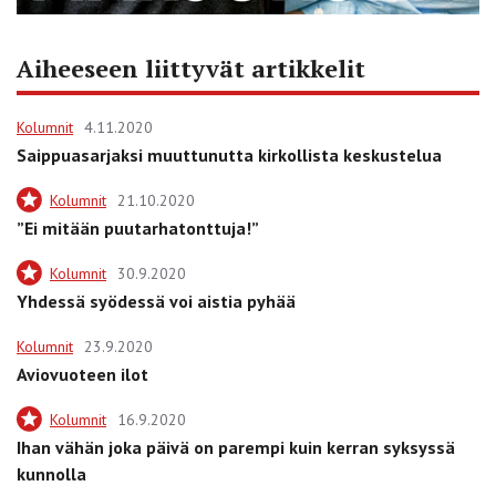
Aiheeseen liittyvät artikkelit
Kolumnit
4.11.2020
Saippuasarjaksi muuttunutta kirkollista keskustelua
Kolumnit
21.10.2020
”Ei mitään puutarhatonttuja!”
Kolumnit
30.9.2020
Yhdessä syödessä voi aistia pyhää
Kolumnit
23.9.2020
Aviovuoteen ilot
Kolumnit
16.9.2020
Ihan vähän joka päivä on parempi kuin kerran syksyssä
kunnolla