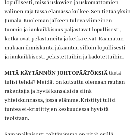
lopullisesti, missä uskovien ja uskomattomien
välinen raja tässä elämässä kulkee. Sen tietää yksin
Jumala. Kuoleman jälkeen tuleva viimeinen
tuomio ja iankaikkisuus paljastavat lopullisesti,
ketkä ovat pelastuneita ja ketkä eivät. Raamatun
mukaan ihmiskunta jakaantuu silloin lopullisesti
ja iankaikkisesti pelastettuihin ja kadotettuihin.
MITÄ KÄYTÄNNÖN JOHTOPÄÄTÖKSIÄ
tästä
tulisi tehdä? Meidät on kutsuttu olemaan rauhan
rakentajia ja hyviä kansalaisia siinä
yhteiskunnassa, jossa elämme. Kristityt tulisi
tuntea ei-kristittyjen keskuudessa hyvistä
teoistaan.
Samanaikaisesti tehtävämme on pitää esillä