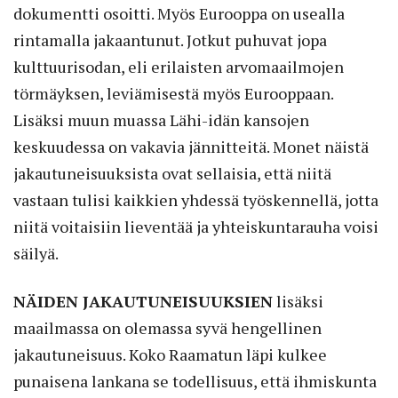
dokumentti osoitti. Myös Eurooppa on usealla
rintamalla jakaantunut. Jotkut puhuvat jopa
kulttuurisodan, eli erilaisten arvomaail­mojen
törmäyksen, leviämisestä myös Eurooppaan.
Lisäksi muun muassa Lähi-idän kansojen
keskuudessa on vakavia jännitteitä. Monet näistä
jakautuneisuuksista ovat sellaisia, että niitä
vastaan tulisi kaikkien yhdessä työskennellä, jotta
niitä voitaisiin lieventää ja yhteiskuntarauha voisi
säilyä.
NÄIDEN JAKAUTUNEISUUKSIEN
lisäksi
maailmassa on olemassa syvä hengellinen
jakautuneisuus. Koko Raamatun läpi kulkee
punaisena lankana se todellisuus, että ihmiskunta