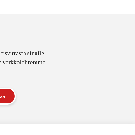
isvirrasta sinulle
edon verkkolehtemme