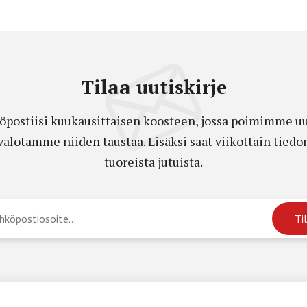
Tilaa uutiskirje
öpostiisi kuukausittaisen koosteen, jossa poimimme uut
a valotamme niiden taustaa. Lisäksi saat viikottain ti
tuoreista jutuista.