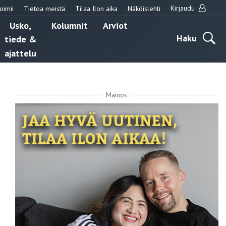
Kirjaudu
oimii
Tietoa meistä
Tilaa Ilon aika
Näköislehti
Usko,
Kolumnit
Arviot
Haku
tiede &
ajattelu
Mainos