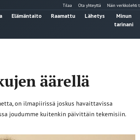
Tilaa
Ota yhteyttä
Näin verkkolehti t
a
Elämäntaito
Raamattu
Lähetys
Minun
tarinani
kujen äärellä
etta, on ilmapiirissä joskus havaittavissa
sa joudumme kuitenkin päivittäin tekemisiin.