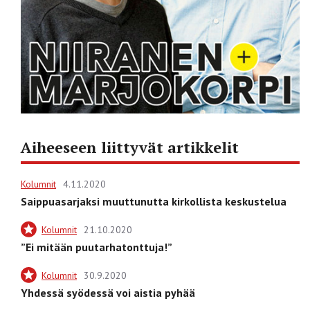
Aiheeseen liittyvät artikkelit
Kolumnit
4.11.2020
Saippuasarjaksi muuttunutta kirkollista keskustelua
Kolumnit
21.10.2020
”Ei mitään puutarhatonttuja!”
Kolumnit
30.9.2020
Yhdessä syödessä voi aistia pyhää