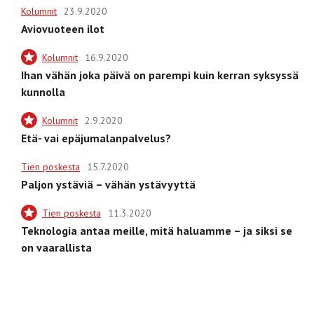
Kolumnit
23.9.2020
Aviovuoteen ilot
Kolumnit
16.9.2020
Ihan vähän joka päivä on parempi kuin kerran syksyssä
kunnolla
Kolumnit
2.9.2020
Etä- vai epäjumalanpalvelus?
Tien poskesta
15.7.2020
Paljon ystäviä – vähän ystävyyttä
Tien poskesta
11.3.2020
Teknologia antaa meille, mitä haluamme – ja siksi se
on vaarallista