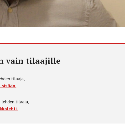
 vain tilaajille
ehden tilaaja,
 sisään.
 lehden tilaaja,
kkolehti.