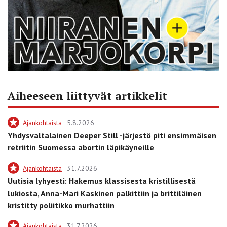
Aiheeseen liittyvät artikkelit
Ajankohtaista
5.8.2026
Yhdysvaltalainen Deeper Still -järjestö piti ensimmäisen
retriitin Suomessa abortin läpikäyneille
Ajankohtaista
31.7.2026
Uutisia lyhyesti: Hakemus klassisesta kristillisestä
lukiosta, Anna-Mari Kaskinen palkittiin ja brittiläinen
kristitty poliitikko murhattiin
Ajankohtaista
31.7.2026