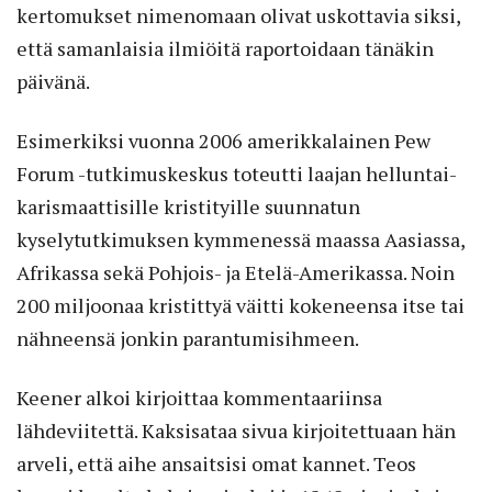
kertomukset nimenomaan olivat uskottavia siksi,
että samanlaisia ilmiöitä raportoidaan tänäkin
päivänä.
Esimerkiksi vuonna 2006 amerikkalainen Pew
Forum -tutkimuskeskus toteutti laajan helluntai-
karismaattisille kristityille suunnatun
kyselytutkimuksen kymmenessä maassa Aasiassa,
Afrikassa sekä Pohjois- ja Etelä-Amerikassa. Noin
200 miljoonaa kristittyä väitti kokeneensa itse tai
nähneensä jonkin parantumisihmeen.
Keener alkoi kirjoittaa kommentaariinsa
lähdeviitettä. Kaksisataa sivua kirjoitettuaan hän
arveli, että aihe ansaitsisi omat kannet. Teos