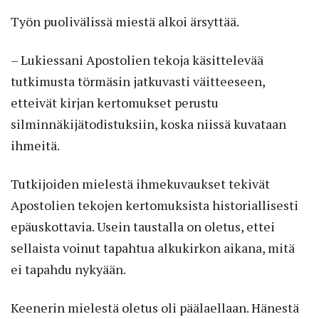
Työn puolivälissä miestä alkoi ärsyttää.
– Lukiessani Apostolien tekoja käsittelevää
tutkimusta törmäsin jatkuvasti väitteeseen,
etteivät kirjan kertomukset perustu
silminnäkijätodistuksiin, koska niissä kuvataan
ihmeitä.
Tutkijoiden mielestä ihmekuvaukset tekivät
Apostolien tekojen kertomuksista historiallisesti
epäuskottavia. Usein taustalla on oletus, ettei
sellaista voinut tapahtua alkukirkon aikana, mitä
ei tapahdu nykyään.
Keenerin mielestä oletus oli päälael­laan. Hänestä