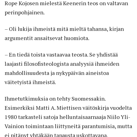
Rope Kojosen mielestä Keenerin teos on valtavan
perinpohjainen.
– Oli lukija ihmeistä mitä mieltä tahansa, kirjan
argumentit ansaitsevat huomiota.
– En tiedä toista vastaavaa teosta. Se yhdistää
laajasti filosofisteologista analyysiä ihmeiden
mahdollisuudesta ja nykypäivän aineistoa
väitetyistä ihmeistä.
Ihmetutkimuksia on tehty Suomessakin.
Esimerkiksi Matti A. Miettisen väitöskirja vuodelta
1980 tarkasteli satoja helluntaisaarnaaja Niilo Yli-
Vainion toimintaan liittyneitä parantumisia, mutta
ei pitänyt yhtäkään tapausta uskottavana.