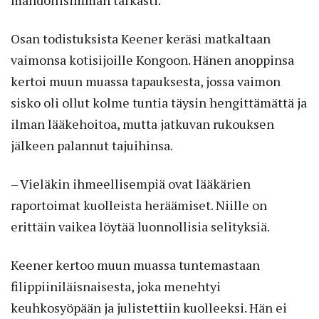
mahdollisimman tarkasti.
Osan todistuksista Keener keräsi matkaltaan
vaimonsa kotisijoille Kongoon. Hänen anoppinsa
kertoi muun muassa tapauksesta, jossa vaimon
sisko oli ollut kolme tuntia täysin hengittämättä ja
ilman lääkehoitoa, mutta jatkuvan rukouksen
jälkeen palannut tajuihinsa.
– Vieläkin ihmeellisempiä ovat lääkärien
raportoimat kuolleista heräämiset. Niille on
erittäin vaikea löytää luonnollisia selityksiä.
Keener kertoo muun muassa tuntemastaan
filippiiniläisnaisesta, joka menehtyi
keuhkosyöpään ja julistettiin kuolleeksi. Hän ei