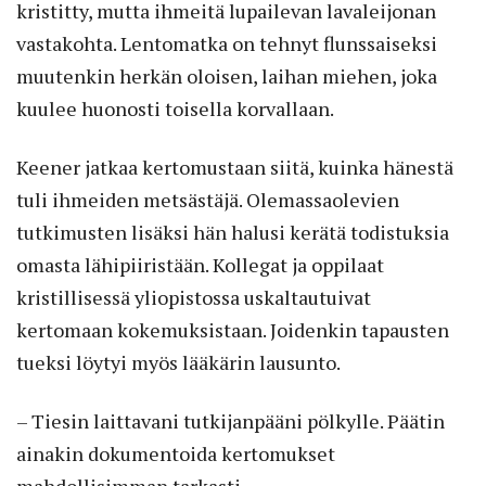
kristitty, mutta ihmeitä lupailevan lavaleijonan
vastakohta. Lentomatka on tehnyt flunssaiseksi
muutenkin herkän oloisen, laihan miehen, joka
kuulee huonosti toisella korvallaan.
Keener jatkaa kertomustaan siitä, kuinka hänestä
tuli ihmeiden metsästäjä. Olemassaolevien
tutkimusten lisäksi hän halusi kerätä todistuksia
omasta lähipiiristään. Kollegat ja oppilaat
kristillisessä yliopistossa uskaltautuivat
kertomaan kokemuksistaan. Joidenkin tapausten
tueksi löytyi myös lääkärin lausunto.
– Tiesin laittavani tutkijanpääni pölkylle. Päätin
ainakin dokumentoida kertomukset