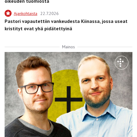
oikeuden tuomiosta
Ajankohtaista
22.7.2026
Pastori vapautettiin vankeudesta Kiinassa, jossa useat
kristityt ovat yhä pidätettyinä
Mainos