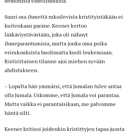
demonisia todellisuuksia.
Suuri osa ihmettä rukoilevista kristityistäkään ei
kuitenkaan parane. Keener kertoo
lääkäriystävästään, joka oli nähnyt
ihmeparantumisia, mutta jonka oma poika
esirukouksista huolimatta kuoli leuke­miaan.
Ristiriitainen tilanne ajoi miehen syvään
ahdistukseen.
– Lopulta hän ymmärsi, että Jumalan tulee antaa
olla Jumala. Uskomme, että Jumala voi parantaa.
Mutta vaikka ei parantaisikaan, me palvomme
häntä silti.
Keener kritisoi joidenkin kristittyjen tapaa juosta