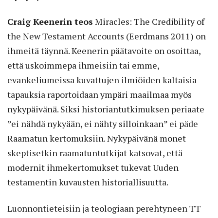
Craig Keenerin teos
Miracles: The Credibility of
the New Testament Accounts (Eerdmans 2011) on
ihmeitä täynnä. Keenerin päätavoite on osoittaa,
että uskoimmepa ihmeisiin tai emme,
evankeliumeissa kuvattujen ilmiöiden kaltaisia
tapauksia raportoidaan ympäri maailmaa myös
nykypäivänä. Siksi historiantutkimuksen periaate
”ei nähdä nykyään, ei nähty silloinkaan” ei päde
Raamatun kertomuksiin. Nykypäivänä monet
skeptisetkin raamatuntutkijat katsovat, että
modernit ihmekertomukset tukevat Uuden
testamentin kuvausten historiallisuutta.
Luonnontieteisiin ja teologiaan perehtyneen TT