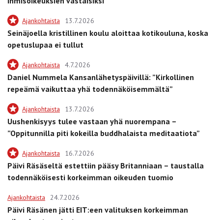
ihmisoikeuksien vastaisiksi
Ajankohtaista
13.7.2026
Seinäjoella kristillinen koulu aloittaa kotikouluna, koska
opetuslupaa ei tullut
Ajankohtaista
4.7.2026
Daniel Nummela Kansanlähetyspäivillä: ”Kirkollinen
repeämä vaikuttaa yhä todennäköisemmältä”
Ajankohtaista
13.7.2026
Uushenkisyys tulee vastaan yhä nuorempana –
”Oppitunnilla piti kokeilla buddhalaista meditaatiota”
Ajankohtaista
16.7.2026
Päivi Räsäseltä estettiin pääsy Britanniaan – taustalla
todennäköisesti korkeimman oikeuden tuomio
Ajankohtaista
24.7.2026
Päivi Räsänen jätti EIT:een valituksen korkeimman