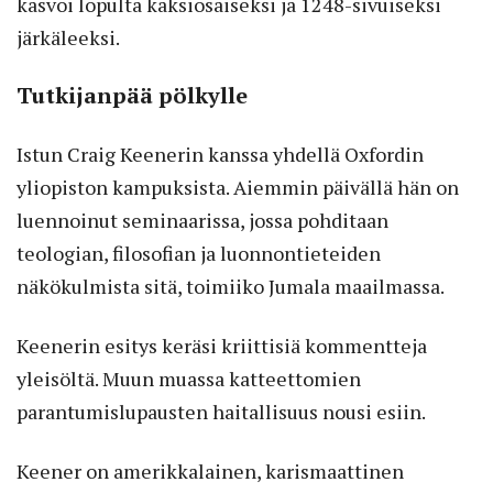
kasvoi lopulta kaksiosaiseksi ja 1248-sivuiseksi
järkäleeksi.
Tutkijanpää pölkylle
Istun Craig Keenerin kanssa yhdellä Oxfordin
yliopiston kampuksista. ­Aiemmin päivällä hän on
luennoinut seminaarissa, jossa pohditaan
teologian, filosofian ja luonnontieteiden
näkökulmista sitä, toimiiko Jumala maailmassa.
Keenerin esitys keräsi kriittisiä kommentteja
yleisöltä. Muun muassa katteettomien
parantumislupausten haitallisuus nousi esiin.
Keener on amerikkalainen, karismaattinen