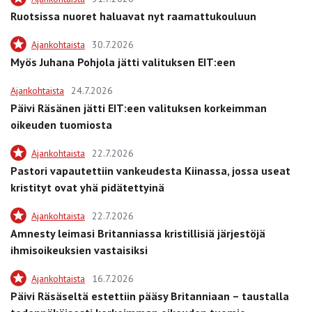
Ruotsissa nuoret haluavat nyt raamattukouluun
Ajankohtaista
30.7.2026
Myös Juhana Pohjola jätti valituksen EIT:een
Ajankohtaista
24.7.2026
Päivi Räsänen jätti EIT:een valituksen korkeimman
oikeuden tuomiosta
Ajankohtaista
22.7.2026
Pastori vapautettiin vankeudesta Kiinassa, jossa useat
kristityt ovat yhä pidätettyinä
Ajankohtaista
22.7.2026
Amnesty leimasi Britanniassa kristillisiä järjestöjä
ihmisoikeuksien vastaisiksi
Ajankohtaista
16.7.2026
Päivi Räsäseltä estettiin pääsy Britanniaan – taustalla