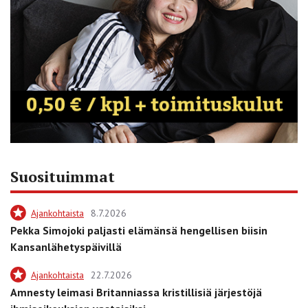
Suosituimmat
Ajankohtaista
8.7.2026
Pekka Simojoki paljasti elämänsä hengellisen biisin
Kansanlähetyspäivillä
Ajankohtaista
22.7.2026
Amnesty leimasi Britanniassa kristillisiä järjestöjä