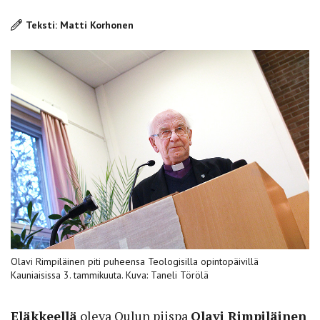
Teksti: Matti Korhonen
Olavi Rimpiläinen piti puheensa Teologisilla opintopäivillä
Kauniaisissa 3. tammikuuta. Kuva: Taneli Törölä
Eläkkeellä
oleva Oulun piispa
Olavi Rimpiläinen