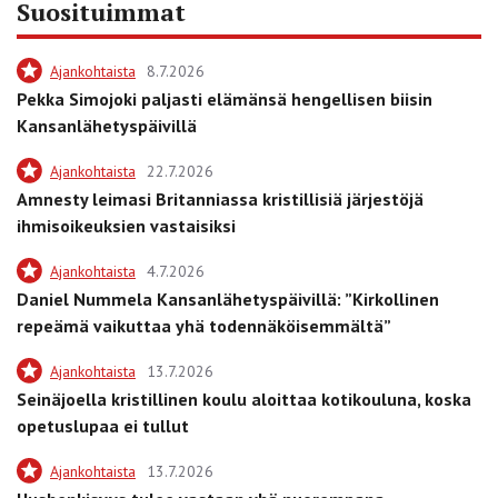
Suosituimmat
Ajankohtaista
8.7.2026
Pekka Simojoki paljasti elämänsä hengellisen biisin
Kansanlähetyspäivillä
Ajankohtaista
22.7.2026
Amnesty leimasi Britanniassa kristillisiä järjestöjä
ihmisoikeuksien vastaisiksi
Ajankohtaista
4.7.2026
Daniel Nummela Kansanlähetyspäivillä: ”Kirkollinen
repeämä vaikuttaa yhä todennäköisemmältä”
Ajankohtaista
13.7.2026
Seinäjoella kristillinen koulu aloittaa kotikouluna, koska
opetuslupaa ei tullut
Ajankohtaista
13.7.2026