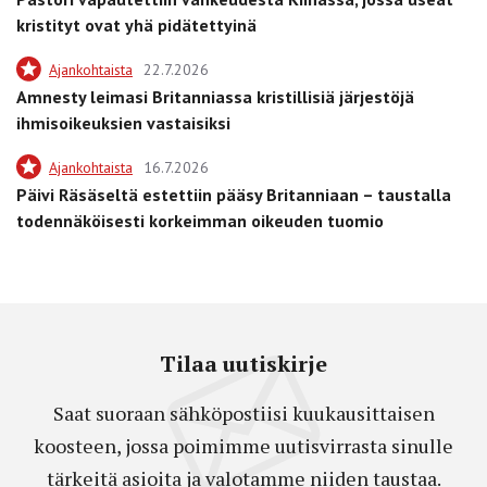
kristityt ovat yhä pidätettyinä
Ajankohtaista
22.7.2026
Amnesty leimasi Britanniassa kristillisiä järjestöjä
ihmisoikeuksien vastaisiksi
Ajankohtaista
16.7.2026
Päivi Räsäseltä estettiin pääsy Britanniaan – taustalla
todennäköisesti korkeimman oikeuden tuomio
Tilaa uutiskirje
Saat suoraan sähköpostiisi kuukausittaisen
koosteen, jossa poimimme uutisvirrasta sinulle
tärkeitä asioita ja valotamme niiden taustaa.