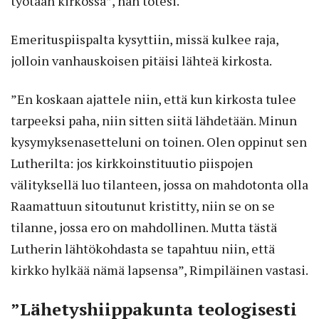
työtään kirkossa”, hän totesi.
Emerituspiispalta kysyttiin, missä kulkee raja,
jolloin vanhauskoisen pitäisi lähteä kirkosta.
”En koskaan ajattele niin, että kun kirkosta tulee
tarpeeksi paha, niin sitten siitä lähdetään. Minun
kysymyksenasetteluni on toinen. Olen oppinut sen
Lutherilta: jos kirkkoinstituutio piispojen
välityksellä luo tilanteen, jossa on mahdotonta olla
Raamattuun sitoutunut kristitty, niin se on se
tilanne, jossa ero on mahdollinen. Mutta tästä
Lutherin lähtökohdasta se tapahtuu niin, että
kirkko hylkää nämä lapsensa”, Rimpiläinen vastasi.
”Lähetyshiippakunta teologisesti