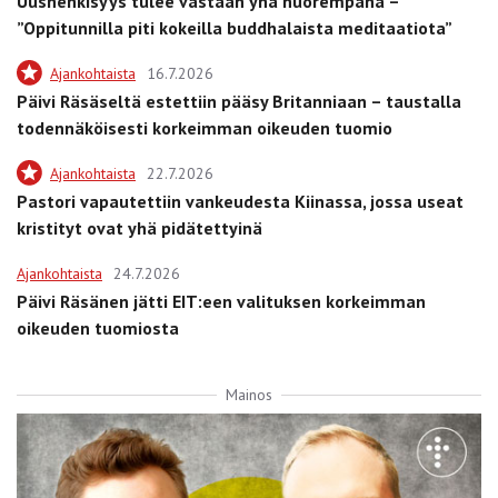
Uushenkisyys tulee vastaan yhä nuorempana –
”Oppitunnilla piti kokeilla buddhalaista meditaatiota”
Ajankohtaista
16.7.2026
Päivi Räsäseltä estettiin pääsy Britanniaan – taustalla
todennäköisesti korkeimman oikeuden tuomio
Ajankohtaista
22.7.2026
Pastori vapautettiin vankeudesta Kiinassa, jossa useat
kristityt ovat yhä pidätettyinä
Ajankohtaista
24.7.2026
Päivi Räsänen jätti EIT:een valituksen korkeimman
oikeuden tuomiosta
Mainos