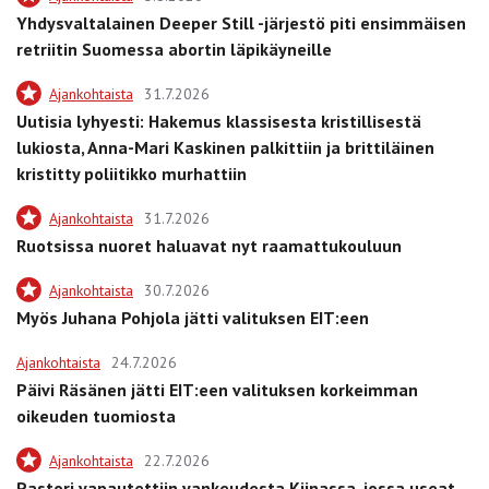
Yhdysvaltalainen Deeper Still -järjestö piti ensimmäisen
retriitin Suomessa abortin läpikäyneille
Ajankohtaista
31.7.2026
Uutisia lyhyesti: Hakemus klassisesta kristillisestä
lukiosta, Anna-Mari Kaskinen palkittiin ja brittiläinen
kristitty poliitikko murhattiin
Ajankohtaista
31.7.2026
Ruotsissa nuoret haluavat nyt raamattukouluun
Ajankohtaista
30.7.2026
Myös Juhana Pohjola jätti valituksen EIT:een
Ajankohtaista
24.7.2026
Päivi Räsänen jätti EIT:een valituksen korkeimman
oikeuden tuomiosta
Ajankohtaista
22.7.2026
Pastori vapautettiin vankeudesta Kiinassa, jossa useat