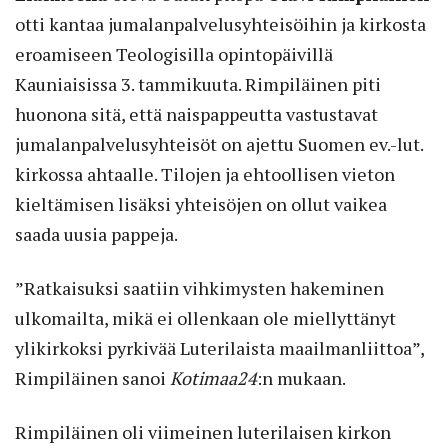
otti kantaa jumalanpalvelusyhteisöihin ja kirkosta
eroamiseen Teologisilla opintopäivillä
Kauniaisissa 3. tammikuuta. Rimpiläinen piti
huonona sitä, että naispappeutta vastustavat
jumalanpalvelusyhteisöt on ajettu Suomen ev.-lut.
kirkossa ahtaalle. Tilojen ja ehtoollisen vieton
kieltämisen lisäksi yhteisöjen on ollut vaikea
saada uusia pappeja.
”Ratkaisuksi saatiin vihkimysten hakeminen
ulkomailta, mikä ei ollenkaan ole miellyttänyt
ylikirkoksi pyrkivää Luterilaista maailmanliittoa”,
Rimpiläinen sanoi
Kotimaa24
:n mukaan.
Rimpiläinen oli viimeinen luterilaisen kirkon