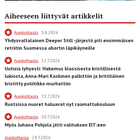
Aiheeseen liittyvät artikkelit
Ajankohtaista
5.8.2026
Yhdysvaltalainen Deeper Still -järjestö piti ensimmäisen
retriitin Suomessa abortin läpikäyneille
Ajankohtaista
31.7.2026
Uutisia lyhyesti: Hakemus klassisesta kristillisestä
lukiosta, Anna-Mari Kaskinen palkittiin ja brittiläinen
kristitty poliitikko murhattiin
Ajankohtaista
31.7.2026
Ruotsissa nuoret haluavat nyt raamattukouluun
Ajankohtaista
30.7.2026
Myös Juhana Pohjola jätti valituksen EIT:een
Ajankohtaista
24.7.2026