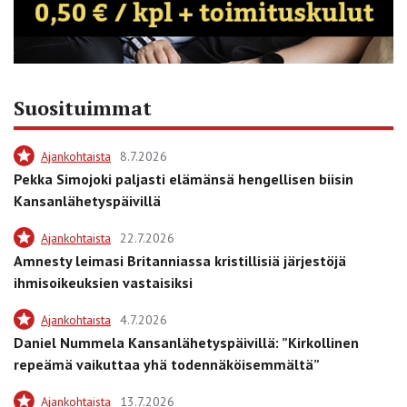
Suosituimmat
Ajankohtaista
8.7.2026
Pekka Simojoki paljasti elämänsä hengellisen biisin
Kansanlähetyspäivillä
Ajankohtaista
22.7.2026
Amnesty leimasi Britanniassa kristillisiä järjestöjä
ihmisoikeuksien vastaisiksi
Ajankohtaista
4.7.2026
Daniel Nummela Kansanlähetyspäivillä: ”Kirkollinen
repeämä vaikuttaa yhä todennäköisemmältä”
Ajankohtaista
13.7.2026