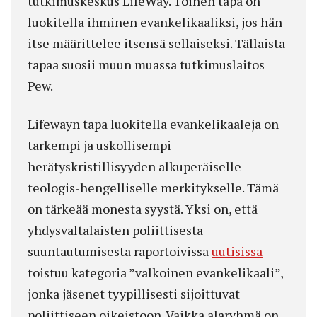
tutkimuskeskus LifeWay. Toinen tapa on
luokitella ihminen evankelikaaliksi, jos hän
itse määrittelee itsensä sellaiseksi. Tällaista
tapaa suosii muun muassa tutkimuslaitos
Pew.
Lifewayn tapa luokitella evankelikaaleja on
tarkempi ja uskollisempi
herätyskristillisyyden alkuperäiselle
teologis-hengelliselle merkitykselle. Tämä
on tärkeää monesta syystä. Yksi on, että
yhdysvaltalaisten poliittisesta
suuntautumisesta raportoivissa
uutisissa
toistuu kategoria ”valkoinen evankelikaali”,
jonka jäsenet tyypillisesti sijoittuvat
poliittiseen oikeistoon. Vaikka alaryhmä on