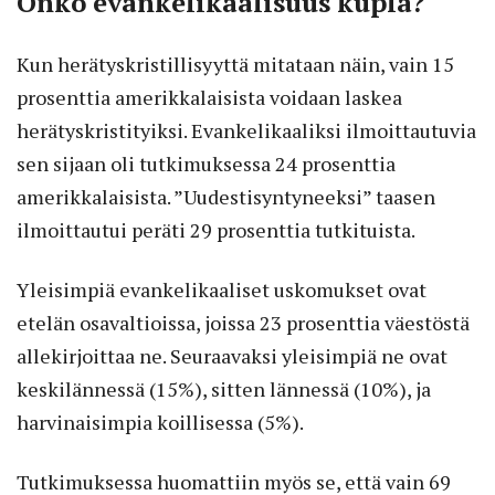
Onko evankelikaalisuus kupla?
Kun herätyskristillisyyttä mitataan näin, vain 15
prosenttia amerikkalaisista voidaan laskea
herätyskristityiksi. Evankelikaaliksi ilmoittautuvia
sen sijaan oli tutkimuksessa 24 prosenttia
amerikkalaisista. ”Uudestisyntyneeksi” taasen
ilmoittautui peräti 29 prosenttia tutkituista.
Yleisimpiä evankelikaaliset uskomukset ovat
etelän osavaltioissa, joissa 23 prosenttia väestöstä
allekirjoittaa ne. Seuraavaksi yleisimpiä ne ovat
keskilännessä (15%), sitten lännessä (10%), ja
harvinaisimpia koillisessa (5%).
Tutkimuksessa huomattiin myös se, että vain 69