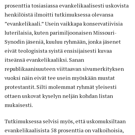
prosenttia tosiasiassa evankelikaalisesti uskovista
henkilöistä ilmoitti tutkimuksessa olevansa
”evankelikaali.” Usein vaikkapa konservatiivisia
luterilaisia, kuten parimiljoonaisen Missouri-
Synodin jäseniä, kuuluu ryhmään, jonka jäsenet
eivät teologisista syistä ensisijaisesti kuvaa
itseänsä evankelikaaliksi. Sanan
republikaanisuuteen viittaavan sivumerkityksen
vuoksi näin eivät tee usein myöskään mustat
protestantit. Silti molemmat ryhmät yleisesti
ottaen uskovat kyselyn neljän kohdan listan
mukaisesti.
Tutkimuksessa selvisi myös, että uskomuksiltaan
evankelikaalisista 58 prosenttia on valkoihoisia,