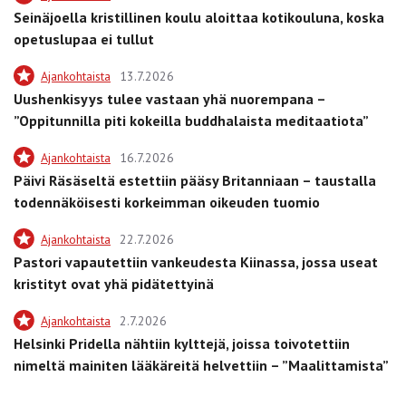
Seinäjoella kristillinen koulu aloittaa kotikouluna, koska
opetuslupaa ei tullut
Ajankohtaista
13.7.2026
Uushenkisyys tulee vastaan yhä nuorempana –
”Oppitunnilla piti kokeilla buddhalaista meditaatiota”
Ajankohtaista
16.7.2026
Päivi Räsäseltä estettiin pääsy Britanniaan – taustalla
todennäköisesti korkeimman oikeuden tuomio
Ajankohtaista
22.7.2026
Pastori vapautettiin vankeudesta Kiinassa, jossa useat
kristityt ovat yhä pidätettyinä
Ajankohtaista
2.7.2026
Helsinki Pridella nähtiin kylttejä, joissa toivotettiin
nimeltä mainiten lääkäreitä helvettiin – ”Maalittamista”