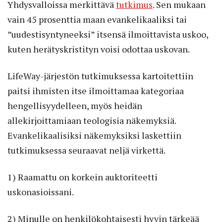
Yhdysvalloissa merkittävä
tutkimus
. Sen mukaan
vain 45 prosenttia maan evankelikaaliksi tai
”uudestisyntyneeksi” itsensä ilmoittavista uskoo,
kuten herätyskristityn voisi odottaa uskovan.
LifeWay-järjestön tutkimuksessa kartoitettiin
paitsi ihmisten itse ilmoittamaa kategoriaa
hengellisyydelleen, myös heidän
allekirjoittamiaan teologisia näkemyksiä.
Evankelikaalisiksi näkemyksiksi laskettiin
tutkimuksessa seuraavat neljä virkettä.
1) Raamattu on korkein auktoriteetti
uskonasioissani.
2) Minulle on henkilökohtaisesti hyvin tärkeää