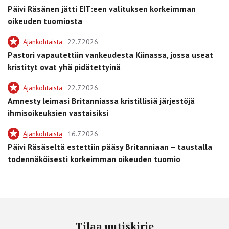
Päivi Räsänen jätti EIT:een valituksen korkeimman
oikeuden tuomiosta
Ajankohtaista
22.7.2026
Pastori vapautettiin vankeudesta Kiinassa, jossa useat
kristityt ovat yhä pidätettyinä
Ajankohtaista
22.7.2026
Amnesty leimasi Britanniassa kristillisiä järjestöjä
ihmisoikeuksien vastaisiksi
Ajankohtaista
16.7.2026
Päivi Räsäseltä estettiin pääsy Britanniaan – taustalla
todennäköisesti korkeimman oikeuden tuomio
Tilaa uutiskirje