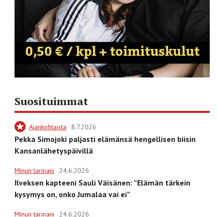
Suosituimmat
Ajankohtaista
8.7.2026
Pekka Simojoki paljasti elämänsä hengellisen biisin
Kansanlähetyspäivillä
Minun tarinani
24.6.2026
Ilveksen kapteeni Sauli Väisänen: ”Elämän tärkein
kysymys on, onko Jumalaa vai ei”
Minun tarinani
24.6.2026