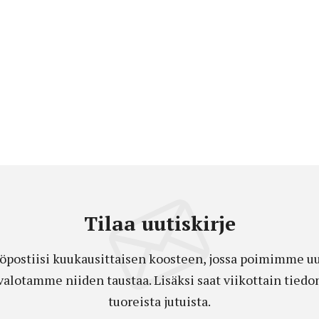
Tilaa uutiskirje
öpostiisi kuukausittaisen koosteen, jossa poimimme uut
a valotamme niiden taustaa. Lisäksi saat viikottain ti
tuoreista jutuista.