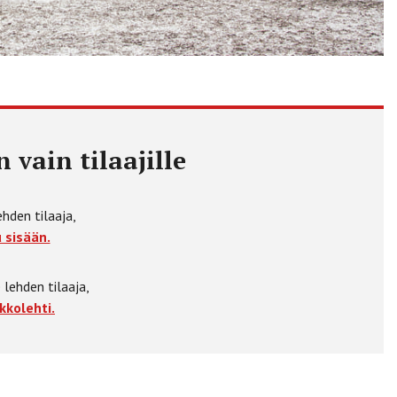
 vain tilaajille
ehden tilaaja,
 sisään.
 lehden tilaaja,
kkolehti.