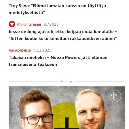
Troy Silva: ”Elämä Jumalan kanssa on täyttä ja
merkityksellistä”
Minun tarinani
8.7.2026
Jesse de Jong ajatteli, ettei kelpaa enää Jumalalle –
”Sitten kuulin koko kehollani rakkaudellisen äänen”
Ajankohtaista
3.12.2025
Takaisin mieheksi – Neeza Powers jätti elämän
transnaisena taakseen
Mainos