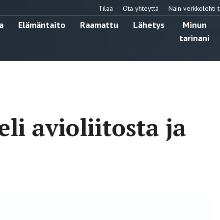
Tilaa
Ota yhteyttä
Näin verkkolehti t
a
Elämäntaito
Raamattu
Lähetys
Minun
tarinani
i avioliitosta ja