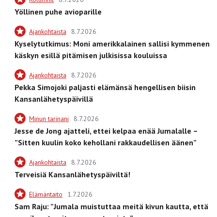
Yöllinen puhe avioparille
Ajankohtaista
8.7.2026
Kyselytutkimus: Moni amerikkalainen sallisi kymmenen
käskyn esillä pitämisen julkisissa kouluissa
Ajankohtaista
8.7.2026
Pekka Simojoki paljasti elämänsä hengellisen biisin
Kansanlähetyspäivillä
Minun tarinani
8.7.2026
Jesse de Jong ajatteli, ettei kelpaa enää Jumalalle –
”Sitten kuulin koko kehollani rakkaudellisen äänen”
Ajankohtaista
8.7.2026
Terveisiä Kansanlähetyspäiviltä!
Elämäntaito
1.7.2026
Sam Raju: ”Jumala muistuttaa meitä kivun kautta, että