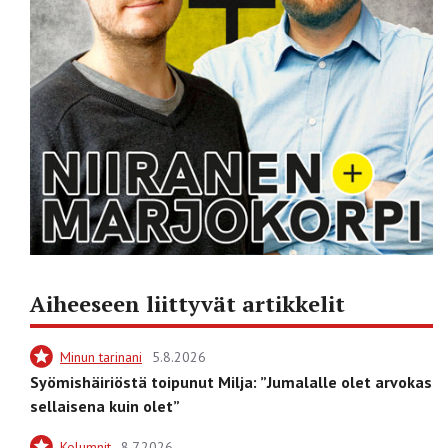
Aiheeseen liittyvät artikkelit
Minun tarinani
5.8.2026
Syömishäiriöstä toipunut Milja: ”Jumalalle olet arvokas
sellaisena kuin olet”
Kolumnit
8.7.2026