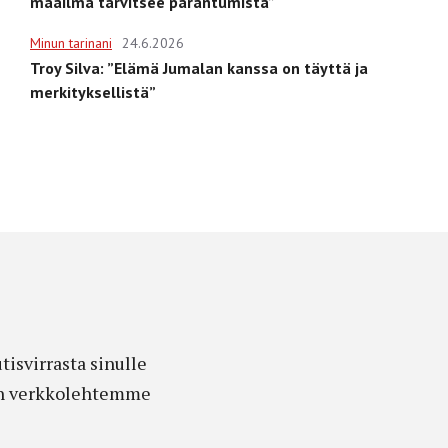
maailma tarvitsee parantumista”
Minun tarinani
24.6.2026
Troy Silva: ”Elämä Jumalan kanssa on täyttä ja
merkityksellistä”
isvirrasta sinulle
edon verkkolehtemme