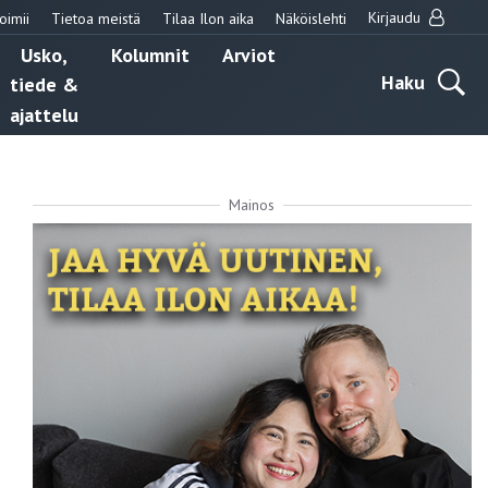
Kirjaudu
oimii
Tietoa meistä
Tilaa Ilon aika
Näköislehti
Usko,
Kolumnit
Arviot
Haku
tiede &
ajattelu
Mainos