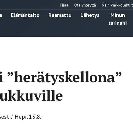
Tilaa
Ota yhteyttä
Näin verkkolehti t
a
Elämäntaito
Raamattu
Lähetys
Minun
tarinani
i ”herätyskellona”
ukkuville
sti." Hepr. 13:8.