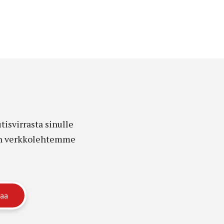
isvirrasta sinulle
edon verkkolehtemme