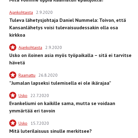
Ajankohtaista
2.9.2020
Tuleva lähetysjohtaja Daniel Nummela: Toivon, että
Kansanlähetys voisi tulevaisuudessakin olla osa
kirkkoa
Ajankohtaista
2.9.2020
Usko on iloinen asia myös työpaikalla – sitä ei tarvitse
hävetä
Raamattu
26.8.2020
”Jumalan lapseksi tulemisella ei ole ikärajaa”
Usko
22.7.2020
Evankeliumi on kaikille sama, mutta se voidaan
ymmärtää eri tavoin
Usko
15.7.2020
Mitä luterilaisuus sinulle merkitsee?