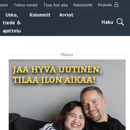
Kirjaudu
oimii
Tietoa meistä
Tilaa Ilon aika
Näköislehti
Usko,
Kolumnit
Arviot
Haku
tiede &
ajattelu
Mainos