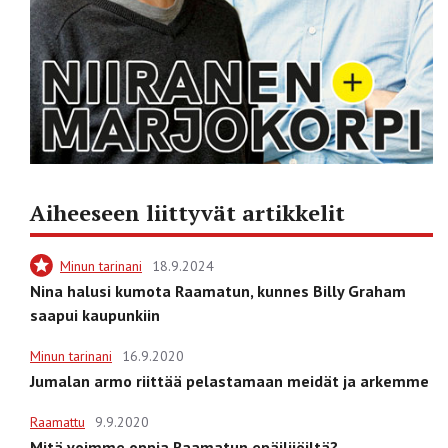
Aiheeseen liittyvät artikkelit
Minun tarinani
18.9.2024
Nina halusi kumota Raamatun, kunnes Billy Graham
saapui kaupunkiin
Minun tarinani
16.9.2020
Jumalan armo riittää pelastamaan meidät ja arkemme
Raamattu
9.9.2020
Mitä voimme oppia Raamatun epäilijöiltä?