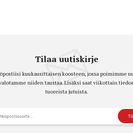
Tilaa uutiskirje
öpostiisi kuukausittaisen koosteen, jossa poimimme uut
a valotamme niiden taustaa. Lisäksi saat viikottain ti
tuoreista jutuista.