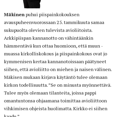
Mäkinen
puhui piispainkokouksen
avauspuheenvuorossaan 25. tammikuuta samaa
sukupuolta olevien tulevista avioliitoista.
Arkkipiispan kannanotto on vähintäänkin
hämmentävä kun ottaa huomioon, että muun ­
muassa kirkolliskokous ja piispainkokous ovat jo
kymmenisen kertaa kannanotoissaan päätyneet
siihen, että avioliitto on miehen ja naisen välinen.
Mäkisen mukaan kirjava käytäntö tulee olemaan
kirkon todellisuutta. ”Se on minusta myönnettävä.
Tulee myös olemaan tilanteita, joissa pappi
omantuntonsa ohjaamana toimittaa avioliittoon
vihkimisen ohjeista huolimatta. Kirkko ei siihen
kaadu.”