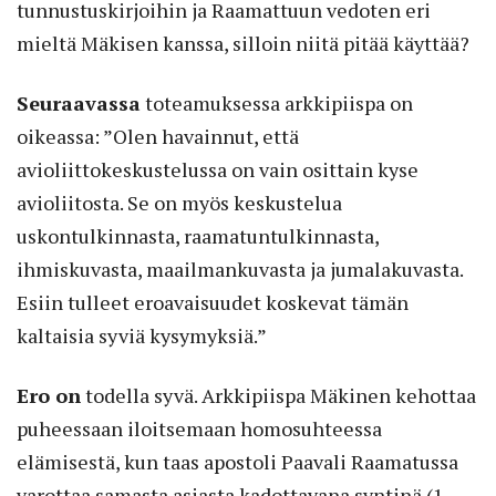
tunnustuskirjoihin ja Raamattuun vedoten eri
mieltä Mäkisen kanssa, silloin niitä pitää käyttää?
Seuraavassa
toteamuksessa arkkipiispa on
oikeassa: ”Olen havainnut, että
avioliittokeskustelussa on vain osittain kyse
avioliitosta. Se on myös keskustelua
uskontulkinnasta, raamatuntulkinnasta,
ihmiskuvasta, maailmankuvasta ja jumalakuvasta.
Esiin tulleet eroavaisuudet koskevat tämän
kaltaisia syviä kysymyksiä.”
Ero on
todella syvä. Arkkipiispa Mäkinen kehottaa
puheessaan iloitsemaan homosuhteessa
elämisestä, kun taas apostoli Paavali Raamatussa
varottaa samasta asiasta kadottavana syntinä (1.