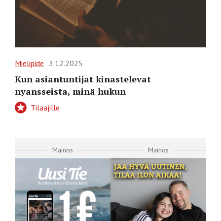
Mielipide
3.12.2025
Kun asiantuntijat kinastelevat
nyansseista, minä hukun
Tilaajille
Mainos
Mainos