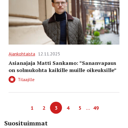
Ajankohtaista
12.11.2025
Asianajaja Matti Sankamo: ”Sananvapaus
on solmukohta kaikille muille oikeuksille”
Tilaajille
…
1
2
3
4
5
49
Suosituimmat