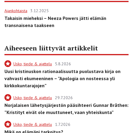
Ajankohtaista
3.12.2025
Takaisin mieheksi – Neeza Powers jätti elämän
transnaisena taakseen
Aiheeseen liittyvät artikkelit
Usko, tiede & ajattelu
5.8.2026
Uusi kristinuskon rationaalisuutta puolustava kirja on
vahvasti ekumeeninen – ”Apologia on nosteessa yli
kirkkokuntarajojen”
Usko, tiede & ajattelu
29.7.2026
Norjalaisen lähetysjärjestön pääsihteeri Gunnar Bråthen:
”Kristityt eivät ole muuttuneet, vaan yhteiskunta”
Usko, tiede & ajattelu
1.7.2026
Mikä on elämäni tarkoitus?