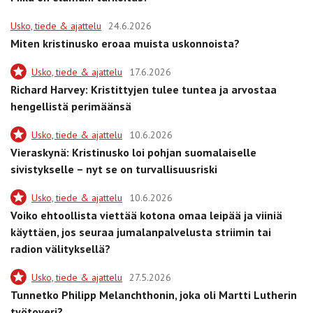
Usko, tiede & ajattelu
24.6.2026
Miten kristinusko eroaa muista uskonnoista?
Usko, tiede & ajattelu
17.6.2026
Richard Harvey: Kristittyjen tulee tuntea ja arvostaa
hengellistä perimäänsä
Usko, tiede & ajattelu
10.6.2026
Vieraskynä: Kristinusko loi pohjan suomalaiselle
sivistykselle – nyt se on turvallisuusriski
Usko, tiede & ajattelu
10.6.2026
Voiko ehtoollista viettää kotona omaa leipää ja viiniä
käyttäen, jos seuraa jumalanpalvelusta striimin tai
radion välityksellä?
Usko, tiede & ajattelu
27.5.2026
Tunnetko Philipp Melanchthonin, joka oli Martti Lutherin
työtoveri?