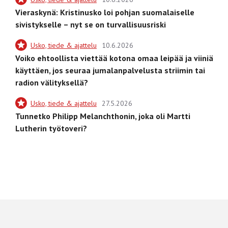
Vieraskynä: Kristinusko loi pohjan suomalaiselle
sivistykselle – nyt se on turvallisuusriski
Usko, tiede & ajattelu
10.6.2026
Voiko ehtoollista viettää kotona omaa leipää ja viiniä
käyttäen, jos seuraa jumalanpalvelusta striimin tai
radion välityksellä?
Usko, tiede & ajattelu
27.5.2026
Tunnetko Philipp Melanchthonin, joka oli Martti
Lutherin työtoveri?