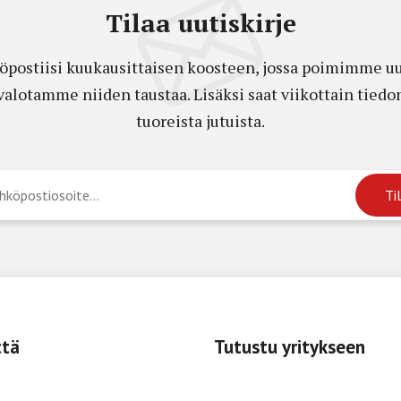
Tilaa uutiskirje
öpostiisi kuukausittaisen koosteen, jossa poimimme uut
a valotamme niiden taustaa. Lisäksi saat viikottain ti
tuoreista jutuista.
ttä
Tutustu yritykseen