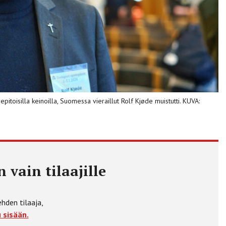
nepitoisilla keinoilla, Suomessa vieraillut Rolf Kjøde muistutti. KUVA:
 vain tilaajille
ehden tilaaja,
 sisään.