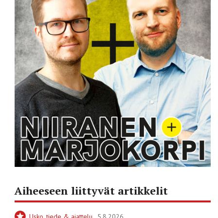
Aiheeseen liittyvät artikkelit
Usko, tiede & ajattelu
5.8.2026