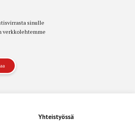
isvirrasta sinulle
edon verkkolehtemme
Yhteistyössä