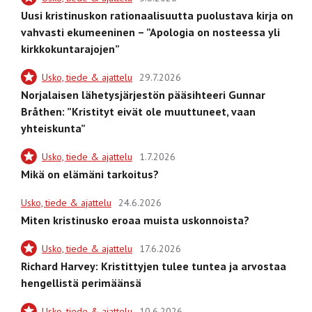
Uusi kristinuskon rationaalisuutta puolustava kirja on
vahvasti ekumeeninen – ”Apologia on nosteessa yli
kirkkokuntarajojen”
Usko, tiede & ajattelu
29.7.2026
Norjalaisen lähetysjärjestön pääsihteeri Gunnar
Bråthen: ”Kristityt eivät ole muuttuneet, vaan
yhteiskunta”
Usko, tiede & ajattelu
1.7.2026
Mikä on elämäni tarkoitus?
Usko, tiede & ajattelu
24.6.2026
Miten kristinusko eroaa muista uskonnoista?
Usko, tiede & ajattelu
17.6.2026
Richard Harvey: Kristittyjen tulee tuntea ja arvostaa
hengellistä perimäänsä
Usko, tiede & ajattelu
10.6.2026