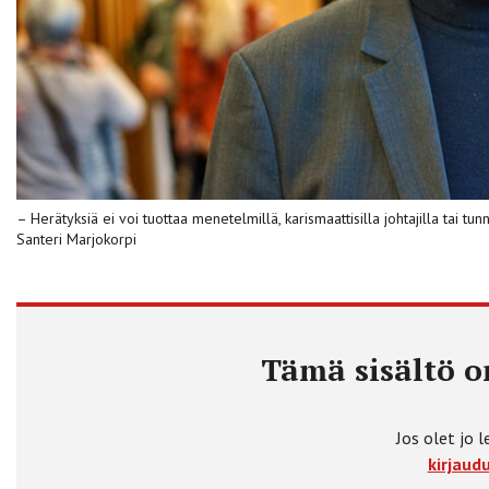
– Herätyksiä ei voi tuottaa menetelmillä, karismaattisilla johtajilla tai tun
Santeri Marjokorpi
Tämä sisältö on
Jos olet jo l
kirjaudu