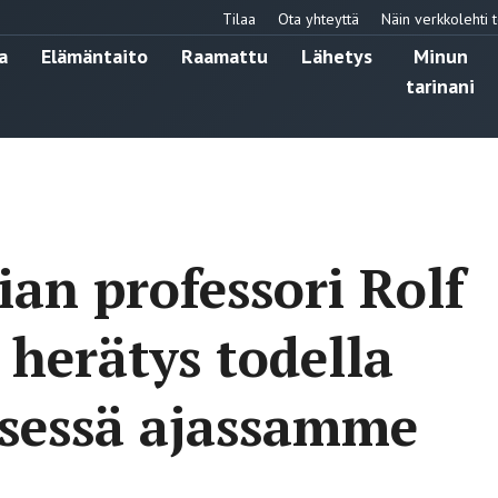
Tilaa
Ota yhteyttä
Näin verkkolehti t
a
Elämäntaito
Raamattu
Lähetys
Minun
tarinani
ian professori Rolf
 herätys todella
lisessä ajassamme