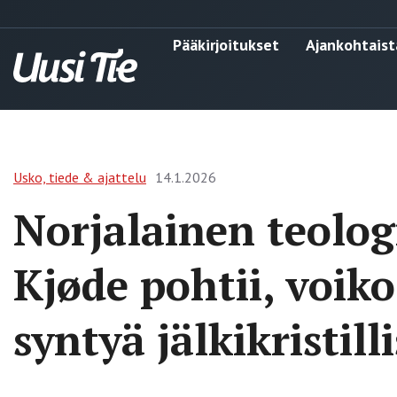
Pääkirjoitukset
Ajankohtaist
Usko, tiede & ajattelu
14.1.2026
Norjalainen teolog
Kjøde pohtii, voiko
syntyä jälkikristil