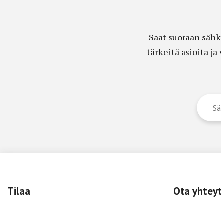
Saat suoraan sähk
tärkeitä asioita j
Tilaa
Ota yhtey