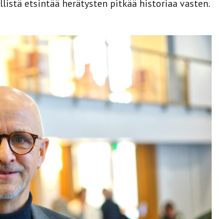
istä etsintää herätysten pitkää historiaa vasten.