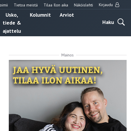
Kirjaudu
oimii
Tietoa meistä
Tilaa Ilon aika
Näköislehti
Usko,
Kolumnit
Arviot
Haku
tiede &
ajattelu
Mainos