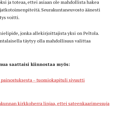
si ja toteaa, ettei asiaan ole mahdollista hakea
 jatkotoimenpiteitä. Seurakuntaneuvosto äänesti
tys voitti.
ielipide, jonka allekirjoittajista yksi on Peltola.
alaisella täytyy olla mahdollisuus valittaa
inua saattaisi kiinnostaa myös:
painostuksesta – tuomiokapituli sivuutti
kunnan kirkkoherra linjaa, ettei sateenkaarimessuja