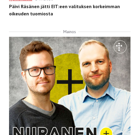
Päivi Räsänen jätti EIT:een valituksen korkeimman
oikeuden tuomiosta
Mainos