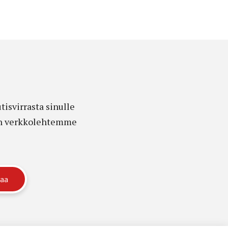
isvirrasta sinulle
edon verkkolehtemme