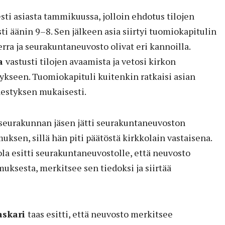
ti asiasta tammikuussa, jolloin ehdotus tilojen
ti äänin 9–8. Sen jälkeen asia siirtyi tuomiokapitulin
erra ja seurakuntaneuvosto olivat eri kannoilla.
la
vastusti tilojen avaamista ja vetosi kirkon
itykseen. Tuomiokapituli kuitenkin ratkaisi asian
estyksen mukaisesti.
seurakunnan jäsen jätti seurakuntaneuvoston
uksen, sillä hän piti päätöstä kirkkolain vastaisena.
tola esitti seurakuntaneuvostolle, että neuvosto
uksesta, merkitsee sen tiedoksi ja siirtää
askari
taas esitti, että neuvosto merkitsee