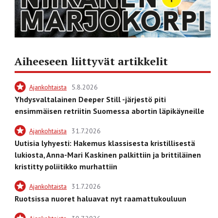
Aiheeseen liittyvät artikkelit
Ajankohtaista
5.8.2026
Yhdysvaltalainen Deeper Still -järjestö piti
ensimmäisen retriitin Suomessa abortin läpikäyneille
Ajankohtaista
31.7.2026
Uutisia lyhyesti: Hakemus klassisesta kristillisestä
lukiosta, Anna-Mari Kaskinen palkittiin ja brittiläinen
kristitty poliitikko murhattiin
Ajankohtaista
31.7.2026
Ruotsissa nuoret haluavat nyt raamattukouluun