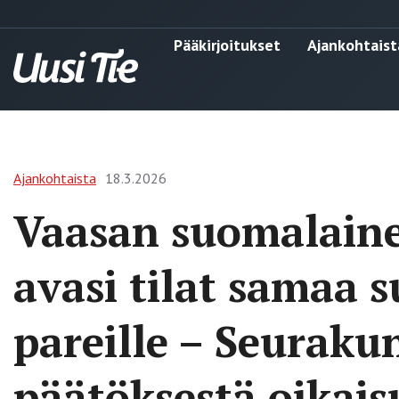
Pääkirjoitukset
Ajankohtaist
Ajankohtaista
18.3.2026
Vaasan suomalain
avasi tilat samaa s
pareille – Seuraku
päätöksestä oikai