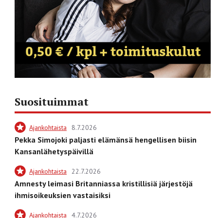
Suosituimmat
Ajankohtaista
8.7.2026
Pekka Simojoki paljasti elämänsä hengellisen biisin
Kansanlähetyspäivillä
Ajankohtaista
22.7.2026
Amnesty leimasi Britanniassa kristillisiä järjestöjä
ihmisoikeuksien vastaisiksi
Ajankohtaista
4.7.2026