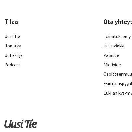
Tilaa
Ota yhtey
Uusi Tie
Toimituksen y
Ilon aika
Juttuvinkki
Uutiskirje
Palaute
Podcast
Mielipide
Osoitteenmuu
Esirukouspyyn
Lukijan kysym