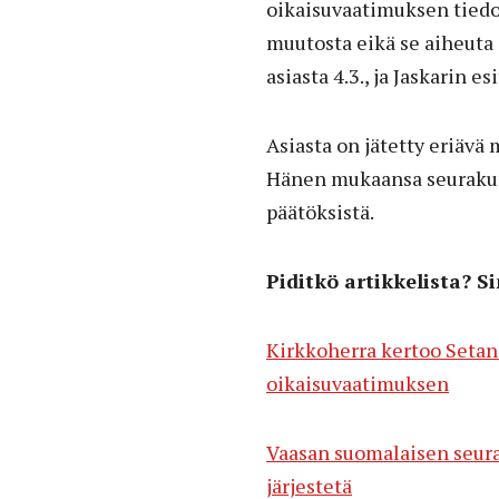
oikaisuvaatimuksen tiedok
muutosta eikä se aiheuta
asiasta 4.3., ja Jaskarin esi
Asiasta on jätetty eriävä m
Hänen mukaansa seurakunt
päätöksistä.
Piditkö artikkelista? S
Kirkkoherra kertoo Setan 
oikaisuvaatimuksen
Vaasan suomalaisen seura
järjestetä