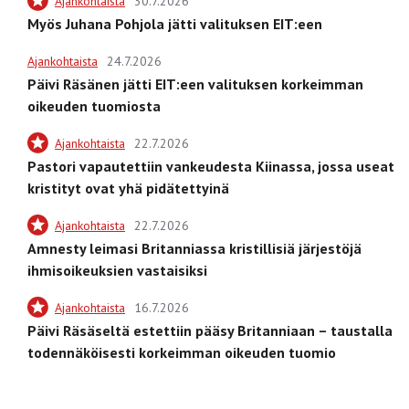
Ajankohtaista
30.7.2026
Myös Juhana Pohjola jätti valituksen EIT:een
Ajankohtaista
24.7.2026
Päivi Räsänen jätti EIT:een valituksen korkeimman
oikeuden tuomiosta
Ajankohtaista
22.7.2026
Pastori vapautettiin vankeudesta Kiinassa, jossa useat
kristityt ovat yhä pidätettyinä
Ajankohtaista
22.7.2026
Amnesty leimasi Britanniassa kristillisiä järjestöjä
ihmisoikeuksien vastaisiksi
Ajankohtaista
16.7.2026
Päivi Räsäseltä estettiin pääsy Britanniaan – taustalla
todennäköisesti korkeimman oikeuden tuomio