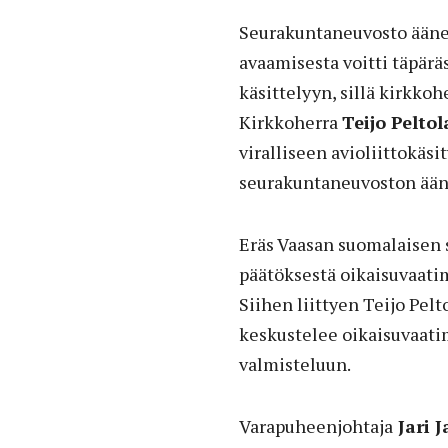
Seurakuntaneuvosto äänes
avaamisesta voitti täpäräs
käsittelyyn, sillä kirkkoh
Kirkkoherra
Teijo Pelto
viralliseen avioliittokäs
seurakuntaneuvoston ään
Eräs Vaasan suomalaisen 
päätöksestä oikaisuvaatim
Siihen liittyen Teijo Pel
keskustelee oikaisuvaatim
valmisteluun.
Varapuheenjohtaja
Jari J