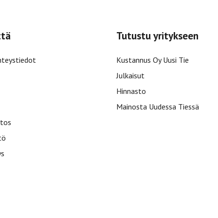
ttä
Tutustu yritykseen
hteystiedot
Kustannus Oy Uusi Tie
Julkaisut
Hinnasto
Mainosta Uudessa Tiessä
tos
tö
ys