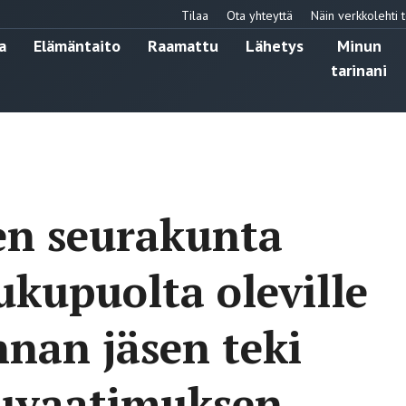
Tilaa
Ota yhteyttä
Näin verkkolehti t
a
Elämäntaito
Raamattu
Lähetys
Minun
tarinani
en seurakunta
ukupuolta oleville
nnan jäsen teki
suvaatimuksen