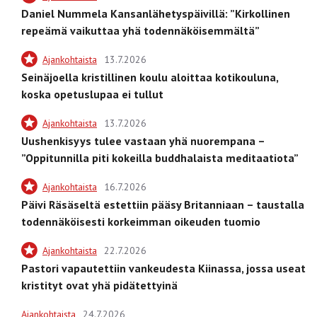
Daniel Nummela Kansanlähetyspäivillä: ”Kirkollinen
repeämä vaikuttaa yhä todennäköisemmältä”
Ajankohtaista
13.7.2026
Seinäjoella kristillinen koulu aloittaa kotikouluna,
koska opetuslupaa ei tullut
Ajankohtaista
13.7.2026
Uushenkisyys tulee vastaan yhä nuorempana –
”Oppitunnilla piti kokeilla buddhalaista meditaatiota”
Ajankohtaista
16.7.2026
Päivi Räsäseltä estettiin pääsy Britanniaan – taustalla
todennäköisesti korkeimman oikeuden tuomio
Ajankohtaista
22.7.2026
Pastori vapautettiin vankeudesta Kiinassa, jossa useat
kristityt ovat yhä pidätettyinä
Ajankohtaista
24.7.2026