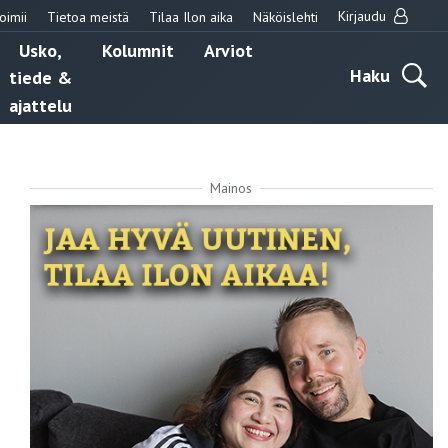
Kirjaudu
oimii
Tietoa meistä
Tilaa Ilon aika
Näköislehti
Usko,
Kolumnit
Arviot
Haku
tiede &
ajattelu
Mainos