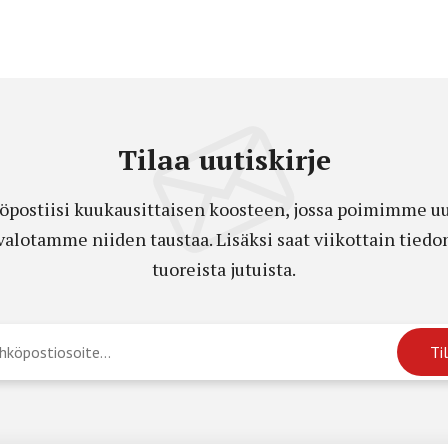
Tilaa uutiskirje
öpostiisi kuukausittaisen koosteen, jossa poimimme uut
a valotamme niiden taustaa. Lisäksi saat viikottain ti
tuoreista jutuista.