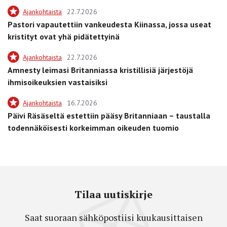
Ajankohtaista
22.7.2026
Pastori vapautettiin vankeudesta Kiinassa, jossa useat
kristityt ovat yhä pidätettyinä
Ajankohtaista
22.7.2026
Amnesty leimasi Britanniassa kristillisiä järjestöjä
ihmisoikeuksien vastaisiksi
Ajankohtaista
16.7.2026
Päivi Räsäseltä estettiin pääsy Britanniaan – taustalla
todennäköisesti korkeimman oikeuden tuomio
Tilaa uutiskirje
Saat suoraan sähköpostiisi kuukausittaisen