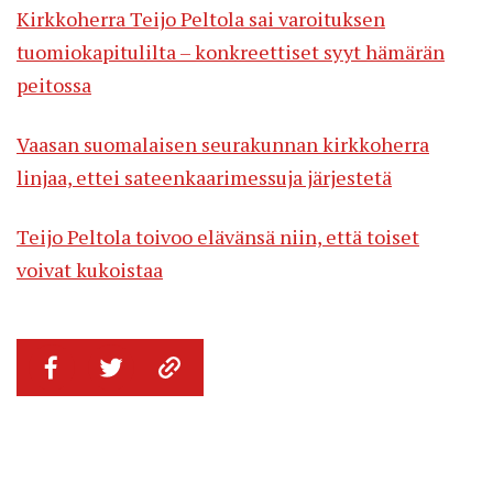
Kirkkoherra Teijo Peltola sai varoituksen
tuomiokapitulilta – konkreettiset syyt hämärän
peitossa
Vaasan suomalaisen seurakunnan kirkkoherra
linjaa, ettei sateenkaarimessuja järjestetä
Teijo Peltola toivoo elävänsä niin, että toiset
voivat kukoistaa