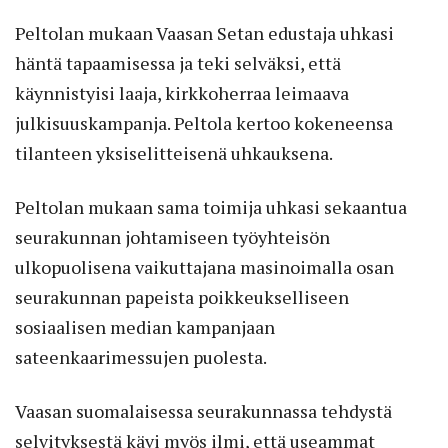
Peltolan mukaan Vaasan Setan edustaja uhkasi
häntä tapaamisessa ja teki selväksi, että
käynnistyisi laaja, kirkkoherraa leimaava
julkisuuskampanja. Peltola kertoo kokeneensa
tilanteen yksiselitteisenä uhkauksena.
Peltolan mukaan sama toimija uhkasi sekaantua
seurakunnan johtamiseen työyhteisön
ulkopuolisena vaikuttajana masinoimalla osan
seurakunnan papeista poikkeukselliseen
sosiaalisen median kampanjaan
sateenkaarimessujen puolesta.
Vaasan suomalaisessa seurakunnassa tehdystä
selvityksestä kävi myös ilmi, että useammat