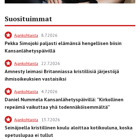
Suosituimmat
Ajankohtaista
8.7.2026
Pekka Simojoki paljasti elämänsä hengellisen biisin
Kansanlähetyspäivillä
Ajankohtaista
22.7.2026
Amnesty leimasi Britanniassa kristillisiä järjestöjä
ihmisoikeuksien vastaisiksi
Ajankohtaista
4.7.2026
Daniel Nummela Kansanlähetyspäivillä: ”Kirkollinen
repeämä vaikuttaa yhä todennäköisemmältä”
Ajankohtaista
13.7.2026
Seinäjoella kristillinen koulu aloittaa kotikouluna, koska
opetuslupaa ei tullut