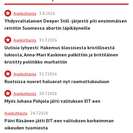
Ajankohtaista
5.8.2026
Yhdysvaltalainen Deeper Still -järjestö piti ensimmäisen
retriitin Suomessa abortin läpikäyneille
Ajankohtaista
31.7.2026
Uutisia lyhyesti: Hakemus klassisesta kristillisestä
lukiosta, Anna-Mari Kaskinen palkittiin ja brittiläinen
kristitty poliitikko murhattiin
Ajankohtaista
31.7.2026
Ruotsissa nuoret haluavat nyt raamattukouluun
Ajankohtaista
30.7.2026
Myös Juhana Pohjola jätti valituksen EIT:een
Ajankohtaista
24.7.2026
Päivi Räsänen jätti EIT:een valituksen korkeimman
oikeuden tuomiosta