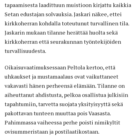
tapaamisesta laadittuun muistioon kirjattu kaikkia
Setan edustajan solvauksia. Jaskari näkee, ettei
kirkkoherran kohdalla toteutunut turvallinen tila.
Jaskarin mukaan tilanne herättää huolta sekä
kirkkoherran että seurakunnan työntekijöiden
turvallisuudesta.
Oikaisuvaatimuksessaan Peltola kertoo, että
uhkaukset ja mustamaalaus ovat vaikuttaneet
vakavasti hänen perheensä elämään. Tilanne on
aiheuttanut ahdistusta, pelkoa osallistua julkisiin
tapahtumiin, tarvetta suojata yksityisyyttä sekä
pakottavan tunteen muuttaa pois Vaasasta.
Pahimmassa vaiheessa perhe poisti nimikyltit
ovisummeristaan ja postilaatikostaan.