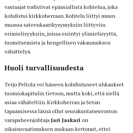
vastaajat todistivat epäasiallista kohtelua, joka
kohdistui kirkkoherraan. Kohtelu liittyi muun
muassa sateenkaarikysymyksiin liittyviin
erimielisyyksiin, joissa esiintyi ylimielisyyttä,
tuomitsemista ja hengellisen vakaumuksen
vähättelyä.
Huoli turvallisuudesta
Teijo Peltola vei häneen kohdistuneet uhkaukset
tuomiokapitulin tietoon, mutta koki, että siellä
asiaa vähäteltiin. Kirkkoherran ja Setan
tapaamisessa läsnä ollut seurakuntaneuvoston
varapuheenjohtaja
Jari Jaskari
on
oikaisuvaatimuksen mukaan kertonut, ettei