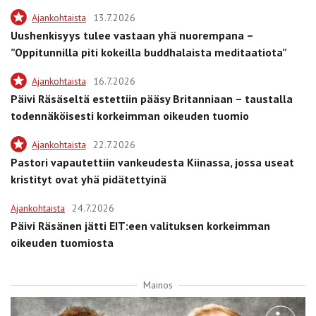
Ajankohtaista
13.7.2026
Uushenkisyys tulee vastaan yhä nuorempana –
”Oppitunnilla piti kokeilla buddhalaista meditaatiota”
Ajankohtaista
16.7.2026
Päivi Räsäseltä estettiin pääsy Britanniaan – taustalla
todennäköisesti korkeimman oikeuden tuomio
Ajankohtaista
22.7.2026
Pastori vapautettiin vankeudesta Kiinassa, jossa useat
kristityt ovat yhä pidätettyinä
Ajankohtaista
24.7.2026
Päivi Räsänen jätti EIT:een valituksen korkeimman
oikeuden tuomiosta
Mainos