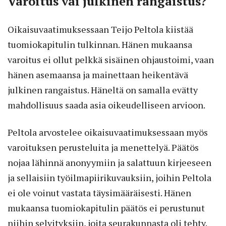
Varoitus vai julkinen rangaistus?
Oikaisuvaatimuksessaan Teijo Peltola kiistää
tuomiokapitulin tulkinnan. Hänen mukaansa
varoitus ei ollut pelkkä sisäinen ohjaustoimi, vaan
hänen asemaansa ja mainettaan heikentävä
julkinen rangaistus. Häneltä on samalla evätty
mahdollisuus saada asia oikeudelliseen arvioon.
Peltola arvostelee oikaisuvaatimuksessaan myös
varoituksen perusteluita ja menettelyä. Päätös
nojaa lähinnä anonyymiin ja salattuun kirjeeseen
ja sellaisiin työilmapiirikuvauksiin, joihin Peltola
ei ole voinut vastata täysimääräisesti. Hänen
mukaansa tuomiokapitulin päätös ei perustunut
niihin selvityksiin, joita seurakunnasta oli tehty.