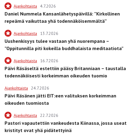
Ajankohtaista
4.7.2026
Daniel Nummela Kansanlähetyspäivillä: ”Kirkollinen
repeämä vaikuttaa yhä todennäköisemmältä”
Ajankohtaista
13.7.2026
Uushenkisyys tulee vastaan yhä nuorempana –
”Oppitunnilla piti kokeilla buddhalaista meditaatiota”
Ajankohtaista
16.7.2026
Päivi Räsäseltä estettiin pääsy Britanniaan – taustalla
todennäköisesti korkeimman oikeuden tuomio
Ajankohtaista
24.7.2026
Päivi Räsänen jätti EIT:een valituksen korkeimman
oikeuden tuomiosta
Ajankohtaista
22.7.2026
Pastori vapautettiin vankeudesta Kiinassa, jossa useat
kristityt ovat yhä pidätettyinä