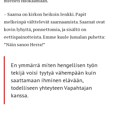
miehen huokaamaan.
– Saarna on kirkon heikoin lenkki. Papit
melkeinpä välttelevät saarnaamista. Saarnat ovat
kovin lyhyitä, ponnettomia, ja sisältö on
eettispainotteista. Emme kuule Jumalan puhetta:
”Näin sanoo Herra!”
En ymmärrä miten hengellisen työn
tekijä voisi tyytyä vähempään kuin
saattamaan ihminen elävään,
todelliseen yhtey­teen Vapahtajan
kanssa.