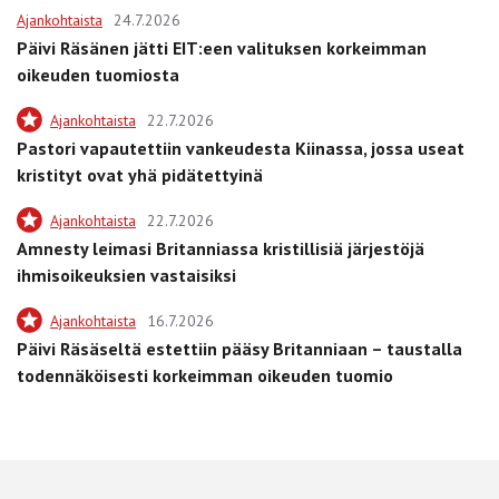
Ajankohtaista
24.7.2026
Päivi Räsänen jätti EIT:een valituksen korkeimman
oikeuden tuomiosta
Ajankohtaista
22.7.2026
Pastori vapautettiin vankeudesta Kiinassa, jossa useat
kristityt ovat yhä pidätettyinä
Ajankohtaista
22.7.2026
Amnesty leimasi Britanniassa kristillisiä järjestöjä
ihmisoikeuksien vastaisiksi
Ajankohtaista
16.7.2026
Päivi Räsäseltä estettiin pääsy Britanniaan – taustalla
todennäköisesti korkeimman oikeuden tuomio