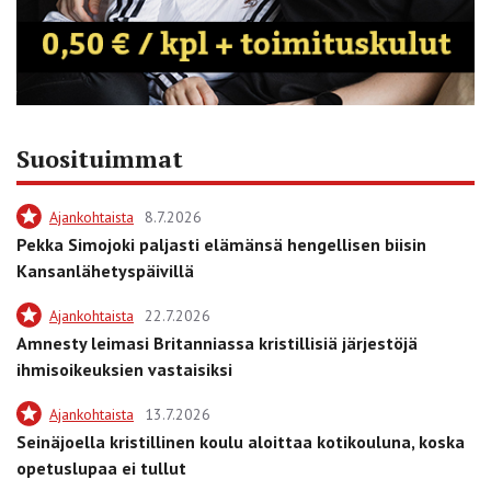
Suosituimmat
Ajankohtaista
8.7.2026
Pekka Simojoki paljasti elämänsä hengellisen biisin
Kansanlähetyspäivillä
Ajankohtaista
22.7.2026
Amnesty leimasi Britanniassa kristillisiä järjestöjä
ihmisoikeuksien vastaisiksi
Ajankohtaista
13.7.2026
Seinäjoella kristillinen koulu aloittaa kotikouluna, koska
opetuslupaa ei tullut