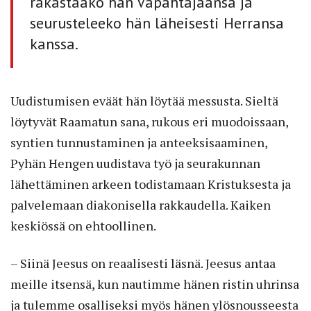
rakastaako hän Vapahtajaansa ja
seurusteleeko hän läheisesti Herransa
kanssa.
Uudistumisen eväät hän löytää messusta. Sieltä
löytyvät Raamatun sana, rukous eri muodoissaan,
syntien tunnustaminen ja anteeksisaaminen,
Pyhän Hengen uudistava työ ja seurakunnan
lähettäminen arkeen todistamaan Kristuksesta ja
palvelemaan diakonisella rakkaudella. Kaiken
keskiössä on ehtoollinen.
– Siinä Jeesus on reaalisesti läsnä. Jeesus antaa
meille itsensä, kun nautimme hänen ristin uhrinsa
ja tulemme osalliseksi myös hänen ylösnousseesta