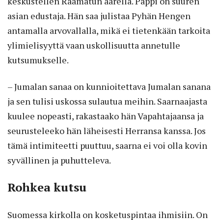
keskustellen Raamatun äärellä. Pappi on suuren
asian edustaja. Hän saa julistaa Pyhän Hengen
antamalla arvovallalla, mikä ei tietenkään tarkoita
ylimielisyyttä vaan uskollisuutta annetulle
kutsumukselle.
– Jumalan sanaa on kunnioitettava Jumalan sanana
ja sen tulisi uskossa sulautua meihin. Saarnaajasta
kuulee nopeasti, rakastaako hän Vapahtajaansa ja
seurusteleeko hän läheisesti Herransa kanssa. Jos
tämä intimiteetti puuttuu, saarna ei voi olla kovin
syvällinen ja puhutteleva.
Rohkea kutsu
Suomessa kirkolla on kosketuspintaa ihmisiin. On