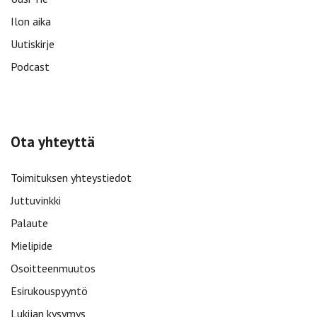
Ilon aika
Uutiskirje
Podcast
Ota yhteyttä
Toimituksen yhteystiedot
Juttuvinkki
Palaute
Mielipide
Osoitteenmuutos
Esirukouspyyntö
Lukijan kysymys