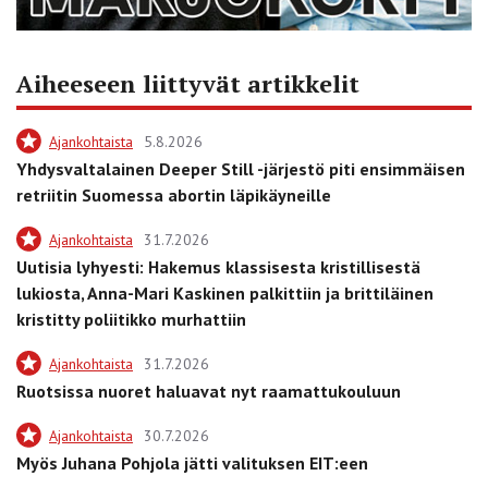
Aiheeseen liittyvät artikkelit
Ajankohtaista
5.8.2026
Yhdysvaltalainen Deeper Still -järjestö piti ensimmäisen
retriitin Suomessa abortin läpikäyneille
Ajankohtaista
31.7.2026
Uutisia lyhyesti: Hakemus klassisesta kristillisestä
lukiosta, Anna-Mari Kaskinen palkittiin ja brittiläinen
kristitty poliitikko murhattiin
Ajankohtaista
31.7.2026
Ruotsissa nuoret haluavat nyt raamattukouluun
Ajankohtaista
30.7.2026
Myös Juhana Pohjola jätti valituksen EIT:een