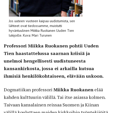
Jos uuteen vuoteen kaipaa uudistumista, sen
lähteet ovat tiedossamme, muistutti
hyväntuulinen Miikka Ruokanen Uuden Tien
lukijoille. Kuva: Mari Turunen
Professori Miikka Ruokanen pohtii Uuden
Tien haastattelussa saarnan kriisiä ja
unelmoi hengellisesti uudistuneesta
kansankirkosta, jossa ei arkailla kutsua
ihmisiä henkilökohtaiseen, elävään uskoon.
Dogmatiikan professori
Miikka Ruokanen
elää
kahden kulttuurin välillä. Tai itse asiassa kolmen.
Taivaan kansalainen reissaa Suomen ja Kiinan
välillä kouluttaen maiden kirkkoihin työntekijöitä.