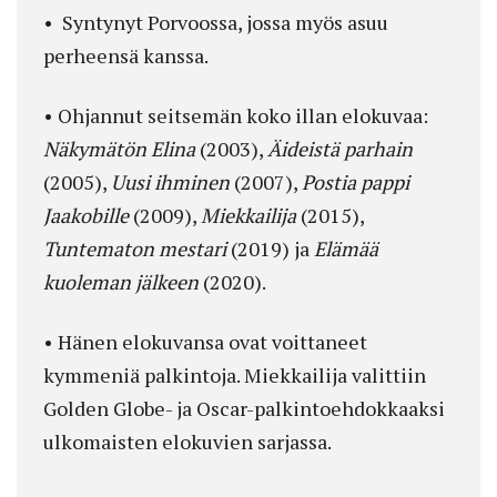
• Syntynyt Porvoossa, jossa myös asuu
perheensä kanssa.
• Ohjannut ­seitsemän koko illan elokuvaa:
Näkymätön Elina
(2003),
Äideistä parhain
(2005),
Uusi ihminen
(2007),
Postia pappi
Jaakobille
(2009),
Miekkailija
(2015),
Tuntematon mestari
(2019) ja
Elämää
kuoleman jälkeen
(2020).
• Hänen elokuvansa ovat voittaneet
kymmeniä palkintoja. Miekkailija valittiin
Golden Globe- ja Oscar-palkintoehdokkaaksi
ulkomaisten elokuvien sarjassa.