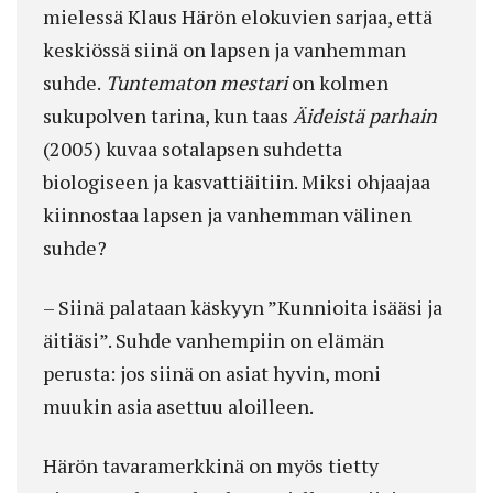
mielessä Klaus Härön elokuvien sarjaa, että
keskiössä siinä on lapsen ja vanhemman
suhde.
Tuntematon mestari
on kolmen
sukupolven tarina, kun taas
Äideistä parhain
(2005) kuvaa sotalapsen suhdetta
biologiseen ja kasvattiäitiin. Miksi ohjaajaa
kiinnostaa lapsen ja vanhemman välinen
suhde?
– Siinä palataan käskyyn ”Kunnioita isääsi ja
äitiäsi”. Suhde vanhempiin on elämän
perusta: jos siinä on asiat hyvin, moni
muukin asia asettuu aloilleen.
Härön tavaramerkkinä on myös tietty