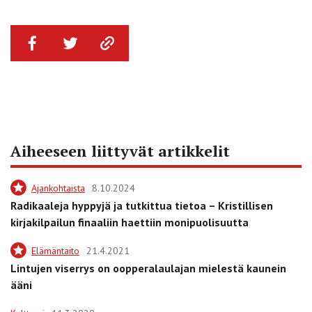
Aiheeseen liittyvät artikkelit
Ajankohtaista
8.10.2024
Radikaaleja hyppyjä ja tutkittua tietoa – Kristillisen
kirjakilpailun finaaliin haettiin monipuolisuutta
Elämäntaito
21.4.2021
Lintujen viserrys on oopperalaulajan mielestä kaunein
ääni