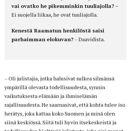
vai ovatko he pikemminkin tuuliajolla? –
Ei suojella liikaa, he ovat tuuliajolla.
Kenestä Raamatun henkilöstä saisi
parhaimman elokuvan?
– Daavidista.
– Oli julistajia, jotka halusivat sulkea silmänsä
ympärillä olevasta todellisuudesta, synnin
vaikutuksesta elämään ja ihmiselämän
rajallisuudesta. He saarnasivat, että kohta tulee iso
herätys, joka kattaa koko Suomen ja minä olen
siinä keskiössä. Siitä tuli hyvin itsekeskeistä ja
todellisuuden kieltävää julistusta, joka ajoi monet