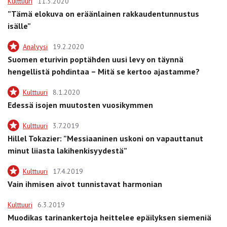
Kulttuuri
11.3.2020
”Tämä elokuva on eräänlainen rakkaudentunnustus
isälle”
Analyysi
19.2.2020
Suomen eturivin poptähden uusi levy on täynnä
hengellistä pohdintaa – Mitä se kertoo ajastamme?
Kulttuuri
8.1.2020
Edessä isojen muutosten vuosikymmen
Kulttuuri
3.7.2019
Hillel Tokazier: ”Messiaaninen uskoni on vapauttanut
minut liiasta lakihenkisyydestä”
Kulttuuri
17.4.2019
Vain ihmisen aivot tunnistavat harmonian
Kulttuuri
6.3.2019
Muodikas tarinankertoja heittelee epäilyksen siemeniä