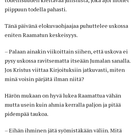
piippuun todella pahasti.
Tänä päivänä elokuvaohjaajaa puhuttelee uskossa
eniten Raamatun keskeisyys.
– Palaan ainakin viikoittain siihen, että uskova ei
pysy uskossa ravitsematta itseään Jumalan sanalla.
Jos Kristus viittaa Kirjoituksiin jatkuvasti, miten
minä voisin pärjätä ilman niitä?
Härön mukaan on hyvä lukea Raamattua vähän
mutta usein kuin ahmia kerralla paljon ja pitää
pidempää taukoa.
– Eihän ihminen jätä syömistäkään väliin. Mitä