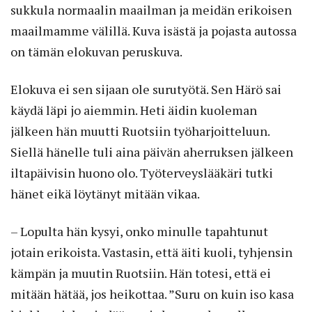
sukkula normaalin maailman ja meidän erikoisen
maailmamme välillä. Kuva isästä ja pojasta autossa
on tämän elokuvan peruskuva.
Elokuva ei sen sijaan ole surutyötä. Sen Härö sai
käydä läpi jo aiemmin. Heti äidin kuoleman
jälkeen hän muutti Ruotsiin työharjoitteluun.
Siellä hänelle tuli aina päivän aherruksen jälkeen
iltapäivisin huono olo. Työterveyslääkäri tutki
hänet eikä löytänyt mitään vikaa.
– Lopulta hän kysyi, onko minulle tapahtunut
jotain erikoista. Vastasin, että äiti kuoli, tyhjensin
kämpän ja muutin Ruotsiin. Hän totesi, että ei
mitään hätää, jos heikottaa. ”Suru on kuin iso kasa