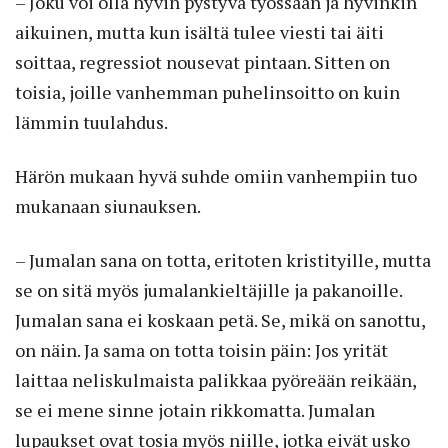
– Joku voi olla hyvin pystyvä työssään ja hyvinkin
aikuinen, mutta kun isältä tulee viesti tai äiti
soittaa, regressiot nousevat pintaan. Sitten on
toisia, joille vanhemman puhelinsoitto on kuin
lämmin tuulahdus.
Härön mukaan hyvä suhde omiin vanhempiin tuo
mukanaan siunauksen.
– Jumalan sana on totta, eritoten kristityille, mutta
se on sitä myös jumalankieltäjille ja pakanoille.
Jumalan sana ei koskaan petä. Se, mikä on sanottu,
on näin. Ja sama on totta toisin päin: Jos yrität
laittaa neliskulmaista palikkaa pyöreään reikään,
se ei mene sinne jotain rikkomatta. Jumalan
lupaukset ovat tosia myös niille, jotka eivät usko