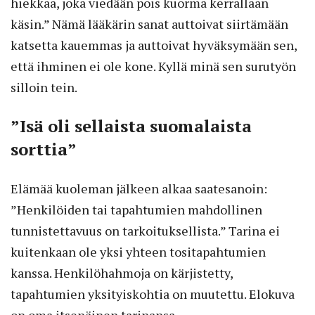
hiekkaa, joka viedään pois kuorma kerrallaan
käsin.” Nämä lääkärin sanat auttoivat siirtämään
katsetta kauemmas ja auttoivat hyväksymään sen,
että ihminen ei ole kone. Kyllä minä sen surutyön
silloin tein.
”Isä oli sellaista suomalaista
sorttia”
Elämää kuoleman jälkeen alkaa saatesanoin:
”Henkilöiden tai tapahtumien mahdollinen
tunnistettavuus on tarkoituksellista.” Tarina ei
kuitenkaan ole yksi yhteen tositapahtumien
kanssa. Henkilöhahmoja on kärjistetty,
tapahtumien yksityiskohtia on muutettu. Elokuva
on oma itsenäinen tarinansa.