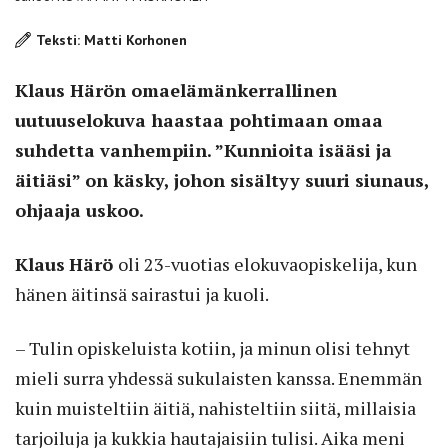
Teksti: Matti Korhonen
Klaus Härön omaelämänkerrallinen
uutuuselokuva haastaa pohtimaan omaa
suhdetta vanhempiin. ”Kunnioita isääsi ja
äitiäsi” on käsky, johon sisältyy suuri siunaus,
ohjaaja uskoo.
Klaus
Härö
oli 23-vuotias elokuvaopiskelija, kun
hänen äitinsä sairastui ja kuoli.
– Tulin opiskeluista kotiin, ja minun olisi tehnyt
mieli surra yhdessä sukulaisten kanssa. Enemmän
kuin muisteltiin äitiä, nahisteltiin siitä, millaisia
tarjoiluja ja kukkia hautajaisiin tulisi. Aika meni