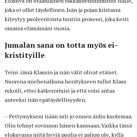
Elokuva on eräänlainen rakkaudentunnustus isälle,
joka ei ollut täydellinen. Isän ja pojan kiistassa
kiteytyy puoleentoista tuntiin prosessi, joka kesti
omassa elämässäni vuosia.
Jumalan sana on totta myös ei-
kristityille
Teini-iässä Klausin ja isän välit olivat etäiset.
Nuorena miehenalkuna herätykseen tullut Klaus
rukoili, ettei katkeroituisi ja että voisi antaa
anteeksi isän epätäydellisyyden.
– Pettymykseni isään suli jo ennen äidin kuolemaa.
Olin tehnyt sovinnon hänen kanssaan. Vaikka tässä
elokuvassa niitä hyviä puolia ei paljon ole, kyllä