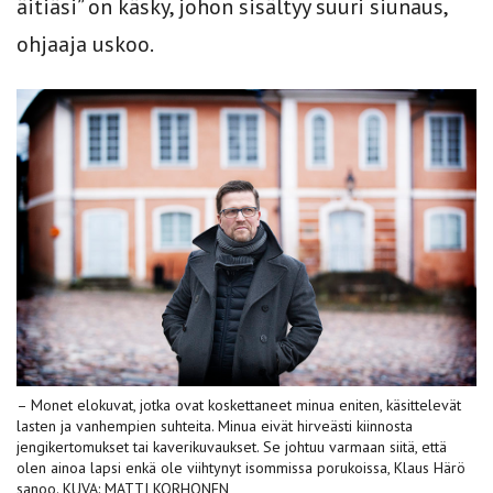
äitiäsi” on käsky, johon sisältyy suuri siunaus,
ohjaaja uskoo.
– Monet elokuvat, jotka ovat koskettaneet minua eniten, käsittelevät
lasten ja vanhempien suhteita. Minua eivät hirveästi kiinnosta
jengikertomukset tai kaverikuvaukset. Se johtuu varmaan siitä, että
olen ainoa lapsi enkä ole viihtynyt isommissa porukoissa, Klaus Härö
sanoo. KUVA: MATTI KORHONEN