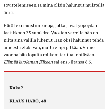
sovittelemiseen. Ja minä olisin halunnut muistella
äitiä.
Härö teki muistiinpanoja, jotka jäivät yöpöydän
laatikkoon 25 vuodeksi. Vuosien varrella hän on
niitä aina välillä lukenut. Hän olisi halunnut tehdä
aiheesta elokuvan, mutta empi pitkään. Viime
vuonna hän lopulta rohkeni tarttua tehtävään.
Elämää kuoleman jälkeen
sai ensi-iltansa 6.3.
Kuka?
KLAUS HÄRÖ, 48