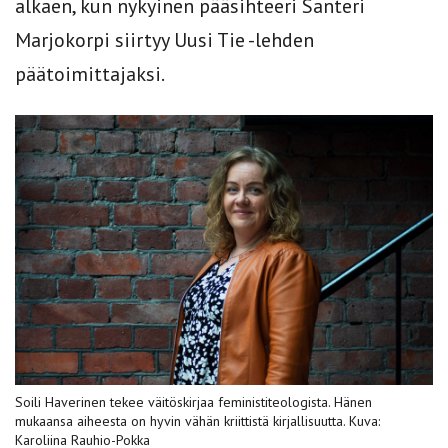
alkaen, kun nykyinen pääsihteeri Santeri
Marjokorpi siirtyy Uusi Tie -lehden
päätoimittajaksi.
Soili Haverinen tekee väitöskirjaa feministiteologista. Hänen
mukaansa aiheesta on hyvin vähän kriittistä kirjallisuutta. Kuva:
Karoliina Rauhio-Pokka