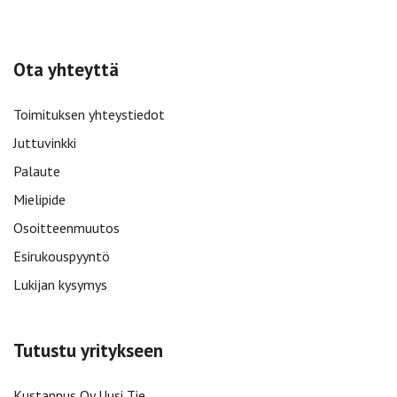
Ota yhteyttä
Toimituksen yhteystiedot
Juttuvinkki
Palaute
Mielipide
Osoitteenmuutos
Esirukouspyyntö
Lukijan kysymys
Tutustu yritykseen
Kustannus Oy Uusi Tie