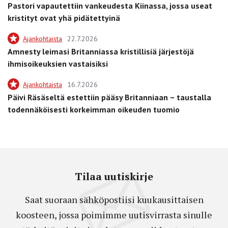
Pastori vapautettiin vankeudesta Kiinassa, jossa useat
kristityt ovat yhä pidätettyinä
Ajankohtaista
22.7.2026
Amnesty leimasi Britanniassa kristillisiä järjestöjä
ihmisoikeuksien vastaisiksi
Ajankohtaista
16.7.2026
Päivi Räsäseltä estettiin pääsy Britanniaan – taustalla
todennäköisesti korkeimman oikeuden tuomio
Tilaa uutiskirje
Saat suoraan sähköpostiisi kuukausittaisen
koosteen, jossa poimimme uutisvirrasta sinulle