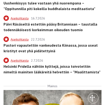
Uushenkisyys tulee vastaan yhä nuorempana –
”Oppitunnilla piti kokeilla buddhalaista meditaatiota”
Ajankohtaista
16.7.2026
Päivi Räsäseltä estettiin pääsy Britanniaan – taustalla
todennäköisesti korkeimman oikeuden tuomio
Ajankohtaista
22.7.2026
Pastori vapautettiin vankeudesta Kiinassa, jossa useat
kristityt ovat yhä pidätettyinä
Ajankohtaista
2.7.2026
Helsinki Pridella nähtiin kylttejä, joissa toivotettiin
nimeltä mainiten lääkäreitä helvettiin – ”Maalittamista”
Mainos