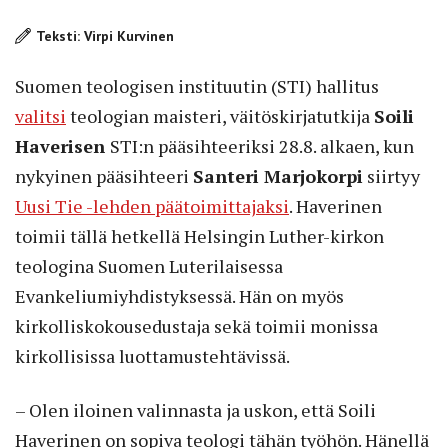
Teksti: Virpi Kurvinen
Suomen teologisen instituutin (STI) hallitus
valitsi
teologian maisteri, väitöskirjatutkija
Soili
Haverisen
STI:n pääsihteeriksi 28.8. alkaen, kun
nykyinen pääsihteeri
Santeri Marjokorpi
siirtyy
Uusi Tie -lehden päätoimittajaksi
. Haverinen
toimii tällä hetkellä Helsingin Luther-kirkon
teologina Suomen Luterilaisessa
Evankeliumiyhdistyksessä. Hän on myös
kirkolliskokousedustaja sekä toimii monissa
kirkollisissa luottamustehtävissä.
– Olen iloinen valinnasta ja uskon, että Soili
Haverinen on sopiva teologi tähän työhön. Hänellä