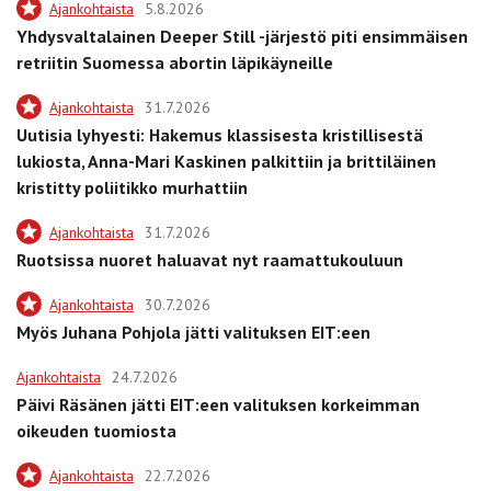
Ajankohtaista
5.8.2026
Yhdysvaltalainen Deeper Still -järjestö piti ensimmäisen
retriitin Suomessa abortin läpikäyneille
Ajankohtaista
31.7.2026
Uutisia lyhyesti: Hakemus klassisesta kristillisestä
lukiosta, Anna-Mari Kaskinen palkittiin ja brittiläinen
kristitty poliitikko murhattiin
Ajankohtaista
31.7.2026
Ruotsissa nuoret haluavat nyt raamattukouluun
Ajankohtaista
30.7.2026
Myös Juhana Pohjola jätti valituksen EIT:een
Ajankohtaista
24.7.2026
Päivi Räsänen jätti EIT:een valituksen korkeimman
oikeuden tuomiosta
Ajankohtaista
22.7.2026