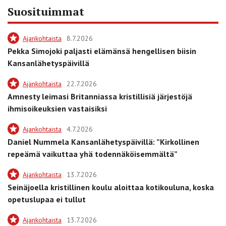
Suosituimmat
Ajankohtaista
8.7.2026
Pekka Simojoki paljasti elämänsä hengellisen biisin
Kansanlähetyspäivillä
Ajankohtaista
22.7.2026
Amnesty leimasi Britanniassa kristillisiä järjestöjä
ihmisoikeuksien vastaisiksi
Ajankohtaista
4.7.2026
Daniel Nummela Kansanlähetyspäivillä: ”Kirkollinen
repeämä vaikuttaa yhä todennäköisemmältä”
Ajankohtaista
13.7.2026
Seinäjoella kristillinen koulu aloittaa kotikouluna, koska
opetuslupaa ei tullut
Ajankohtaista
13.7.2026