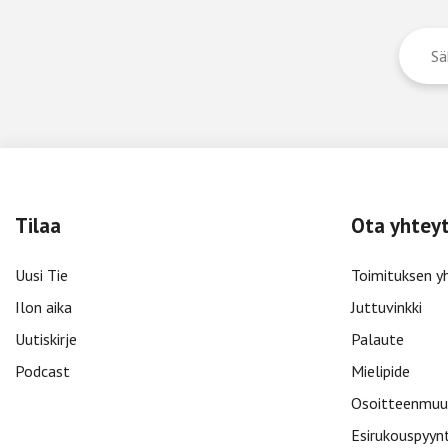
Tilaa
Ota yhtey
Uusi Tie
Toimituksen y
Ilon aika
Juttuvinkki
Uutiskirje
Palaute
Podcast
Mielipide
Osoitteenmuu
Esirukouspyyn