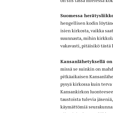
on siis tässä mielessä ko
Suomessa herätysliikk
hengellisen kodin löytän
isien kirkosta, vaikka saa
suunnasta, mihin kirkkola
vakavasti, pitäisikö tästä 
Kansanlähetyksellä on
missä se suinkin on mahd
pitkäaikaisen Kansanlähe
pysyä kirkossa kuin terva
Kansankirkon luonteeseen 
taustoista tulevia jäseniä
käymättömiä seurakunnan 