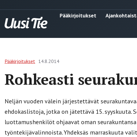
Pääkirjoitukset
Ajankohtaist
Pääkirjoitukset
14.8.2014
Rohkeasti seuraku
Neljän vuoden välein järjestettävät seurakuntavaa
ehdokaslistoja, jotka on jätettävä 15. syyskuuta.
luottamushenkilöt ohjaavat oman seurakuntansa t
työntekijävalinnoista. Yhdeksäs marraskuuta vali