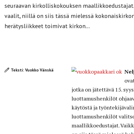
seuraavan kirkolliskokouksen maallikkoedustajat.
vaalit, niillä on siis tässä mielessä kokonaiskir
herätysliikkeet toimivat kirkon...
Teksti: Vuokko Vänskä
Nel
ova
jotka on jätettävä 15. sy
luottamushenkilöt ohjaav
käytöstä ja työntekijäval
luottamushenkilöt valits
maallikkoedustajat. Vaikka