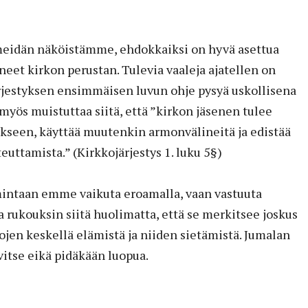
 meidän näköistämme, ehdokkaiksi on hyvä asettua
äneet kirkon perustan. Tulevia vaaleja ajatellen on
rjestyksen ensimmäisen luvun ohje pysyä uskollisena
myös muistuttaa siitä, että ”kirkon jäsenen tulee
ukseen, käyttää muutenkin armonvälineitä ja edistää
uttamista.” (Kirkkojärjestys 1. luku 5§)
mintaan emme vaikuta eroamalla, vaan vastuuta
 rukouksin siitä huolimatta, että se merkitsee joskus
iitojen keskellä elämistä ja niiden sietämistä. Jumalan
vitse eikä pidäkään luopua.