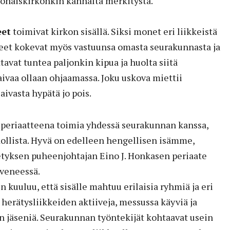
konaiskirkonkin kannalta merkitystä.
eet
toimivat kirkon sisällä. Siksi monet eri liikkeistä
eet kokevat myös vastuunsa omasta seurakunnasta ja
ttavat tuntea paljonkin kipua ja huolta siitä
ivaa ollaan ohjaamassa. Joku uskova miettii
laivasta hypätä jo pois.
periaatteena toimia yhdessä seurakunnan kanssa,
ollista. Hyvä on edelleen hengellisen isämme,
tyksen puheenjohtajan Eino J. Honkasen periaate
 veneessä.
kuuluu, että sisälle mahtuu erilaisia ryhmiä ja eri
, herätysliikkeiden aktiiveja, messussa käyviä ja
jäseniä. Seurakunnan työntekijät kohtaavat usein