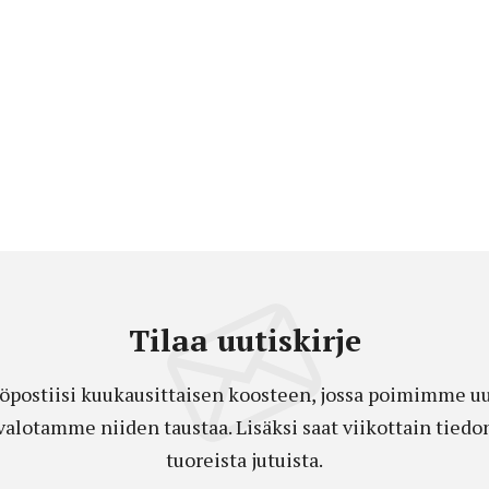
Tilaa uutiskirje
öpostiisi kuukausittaisen koosteen, jossa poimimme uut
a valotamme niiden taustaa. Lisäksi saat viikottain ti
tuoreista jutuista.