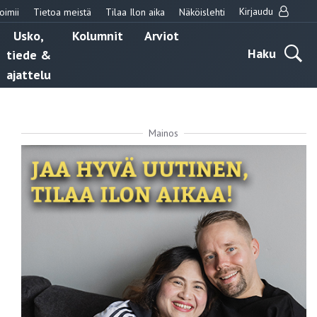
Kirjaudu
oimii
Tietoa meistä
Tilaa Ilon aika
Näköislehti
Usko,
Kolumnit
Arviot
Haku
tiede &
ajattelu
Mainos