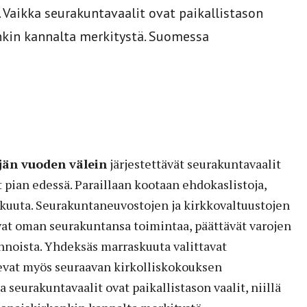
 Vaikka seurakuntavaalit ovat paikallistason
konkin kannalta merkitystä. Suomessa
jän vuoden välein
järjestettävät seurakuntavaalit
t pian edessä. Paraillaan kootaan ehdokaslistoja,
yskuuta. Seurakuntaneuvostojen ja kirkkovaltuustojen
at oman seurakuntansa toimintaa, päättävät varojen
innoista. Yhdeksäs marraskuuta valittavat
evat myös seuraavan kirkolliskokouksen
 seurakuntavaalit ovat paikallistason vaalit, niillä