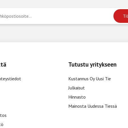
ttä
Tutustu yritykseen
hteystiedot
Kustannus Oy Uusi Tie
Julkaisut
Hinnasto
Mainosta Uudessa Tiessä
tos
tö