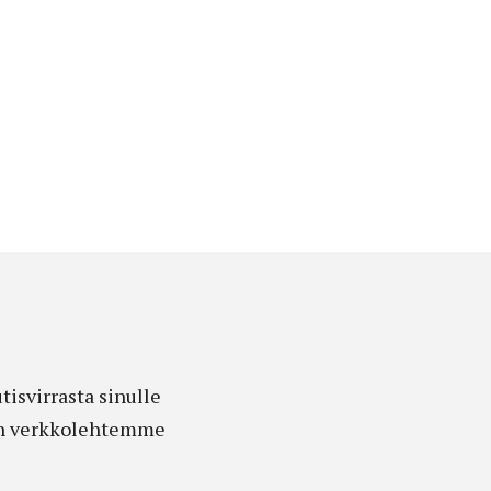
isvirrasta sinulle
edon verkkolehtemme