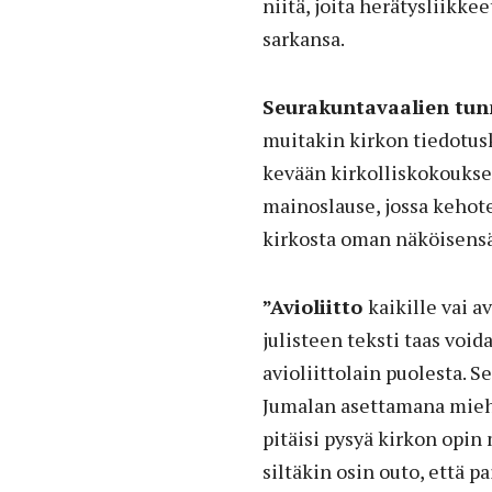
niitä, joita herätysliikke
sarkansa.
Seurakuntavaalien tu
muitakin kirkon tiedotus
kevään kirkolliskokoukses
mainoslause, jossa keho
kirkosta oman näköisensä
”Avioliitto
kaikille vai a
julisteen teksti taas void
avioliittolain puolesta. S
Jumalan asettamana miehe
pitäisi pysyä kirkon opin
siltäkin osin outo, että 