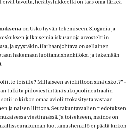
et eivät tavoita, herätysliikkeellä on taas oma tärkeä
nnuksena
on Usko hyvän tekemiseen. Slogania ja
keskuksen julkaisemia iskusanoja arvosteltiin
sa, ja syystäkin. Harhaanjohtava on sellainen
tetaan hakemaan luottamushenkilöksi ja tekemään
.
voliitto toisille? Millaiseen avioliittoon sinä uskot?” -
aan tulkita piiloviestintänä sukupuolineutraalin
e sotii jo kirkon omaa avioliittokäsitystä vastaan
n ja naisen liittona. Seurakuntavaalien tiedotuksen
 mukaisessa viestinnässä. Ja toisekseen, mainos on
paikallisseurakunnan luottamushenkilö ei päätä kirkon