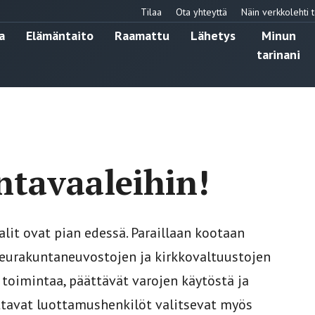
Tilaa
Ota yhteyttä
Näin verkkolehti t
a
Elämäntaito
Raamattu
Lähetys
Minun
tarinani
ntavaaleihin!
lit ovat pian edessä. Paraillaan kootaan
 Seurakuntaneuvostojen ja kirkkovaltuustojen
oimintaa, päättävät varojen käytöstä ja
ttavat luottamushenkilöt valitsevat myös