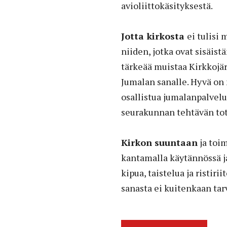
avioliittokäsityksestä.
Jotta kirkosta
ei tulisi
niiden, jotka ovat sisäist
tärkeää muistaa Kirkkojä
Jumalan sanalle. Hyvä on 
osallistua jumalanpalvel
seurakunnan tehtävän tote
Kirkon suuntaan
ja toi
kantamalla käytännössä ja
kipua, taistelua ja ristir
sanasta ei kuitenkaan tar