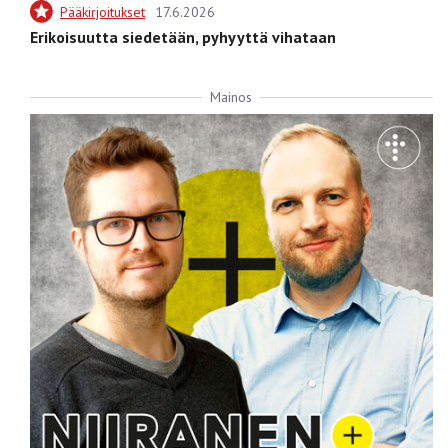
Pääkirjoitukset
17.6.2026
Erikoisuutta siedetään, pyhyyttä vihataan
Mainos