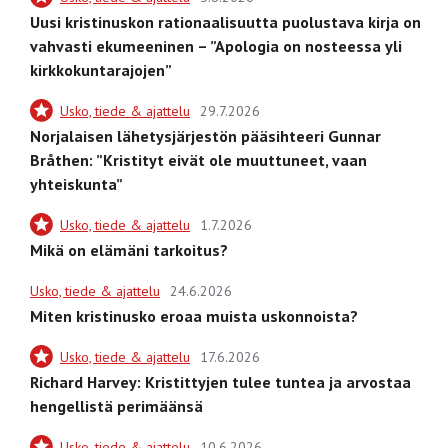
Uusi kristinuskon rationaalisuutta puolustava kirja on
vahvasti ekumeeninen – ”Apologia on nosteessa yli
kirkkokuntarajojen”
Usko, tiede & ajattelu
29.7.2026
Norjalaisen lähetysjärjestön pääsihteeri Gunnar
Bråthen: ”Kristityt eivät ole muuttuneet, vaan
yhteiskunta”
Usko, tiede & ajattelu
1.7.2026
Mikä on elämäni tarkoitus?
Usko, tiede & ajattelu
24.6.2026
Miten kristinusko eroaa muista uskonnoista?
Usko, tiede & ajattelu
17.6.2026
Richard Harvey: Kristittyjen tulee tuntea ja arvostaa
hengellistä perimäänsä
Usko, tiede & ajattelu
10.6.2026