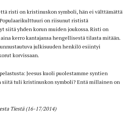
ttä risti on kristinuskon symboli, hän ei välttämättä
opulaarikulttuuri on riisunut rististä
t siitä yhden korun muiden joukossa. Risti on
 aina kerro kantajansa hengellisestä tilasta mitään.
i tunnustautuva julkisuuden henkilö esiintyi
ikorut korvissaan.
 pelastusta: Jeesus kuoli puolestamme syntien
 siitä tuli kristinuskon symboli? Entä millainen on
esta Tiestä (16-17/2014)