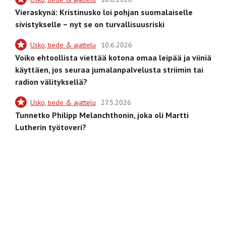
Vieraskynä: Kristinusko loi pohjan suomalaiselle
sivistykselle – nyt se on turvallisuusriski
Usko, tiede & ajattelu
10.6.2026
Voiko ehtoollista viettää kotona omaa leipää ja viiniä
käyttäen, jos seuraa jumalanpalvelusta striimin tai
radion välityksellä?
Usko, tiede & ajattelu
27.5.2026
Tunnetko Philipp Melanchthonin, joka oli Martti
Lutherin työtoveri?