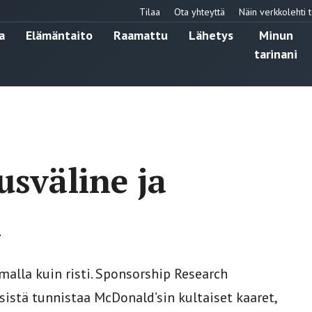
Tilaa
Ota yhteyttä
Näin verkkolehti t
a
Elämäntaito
Raamattu
Lähetys
Minun
tarinani
tusväline ja
i
alla kuin risti. Sponsorship Research
sistä tunnistaa McDonald’sin kultaiset kaaret,