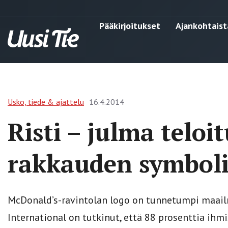
Pääkirjoitukset
Ajankohtaist
Usko, tiede & ajattelu
16.4.2014
Risti – julma teloi
rakkauden symbol
McDonald’s-ravintolan logo on tunnetumpi maailm
International on tutkinut, että 88 prosenttia ihmi