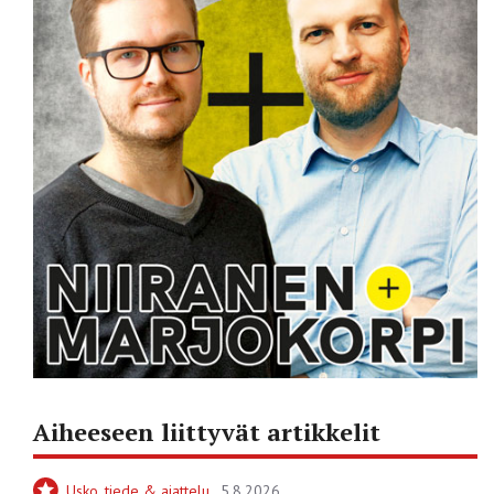
Aiheeseen liittyvät artikkelit
Usko, tiede & ajattelu
5.8.2026