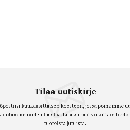
Tilaa uutiskirje
öpostiisi kuukausittaisen koosteen, jossa poimimme uut
a valotamme niiden taustaa. Lisäksi saat viikottain ti
tuoreista jutuista.