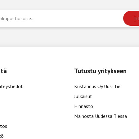
ttä
Tutustu yritykseen
hteystiedot
Kustannus Oy Uusi Tie
Julkaisut
Hinnasto
Mainosta Uudessa Tiessä
tos
tö