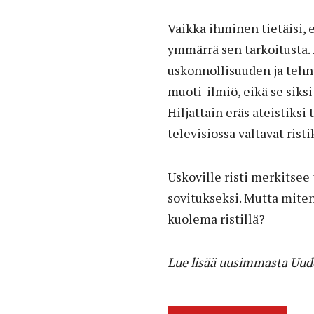
Vaikka ihminen tietäisi, e
ymmärrä sen tarkoitusta. P
uskonnollisuuden ja tehny
muoti-ilmiö, eikä se siksi
Hiljattain eräs ateistiks
televisiossa valtavat rist
Uskoville risti merkitsee
sovitukseksi. Mutta miten
kuolema ristillä?
Lue lisää uusimmasta Uud