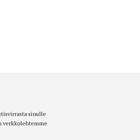
isvirrasta sinulle
edon verkkolehtemme