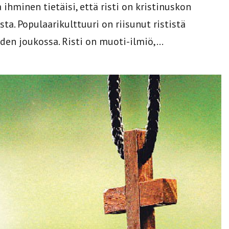
 ihminen tietäisi, että risti on kristinuskon
a. Populaarikulttuuri on riisunut rististä
en joukossa. Risti on muoti-ilmiö,...