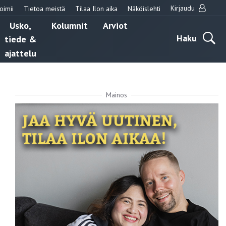
Kirjaudu
oimii
Tietoa meistä
Tilaa Ilon aika
Näköislehti
Usko,
Kolumnit
Arviot
Haku
tiede &
ajattelu
Mainos