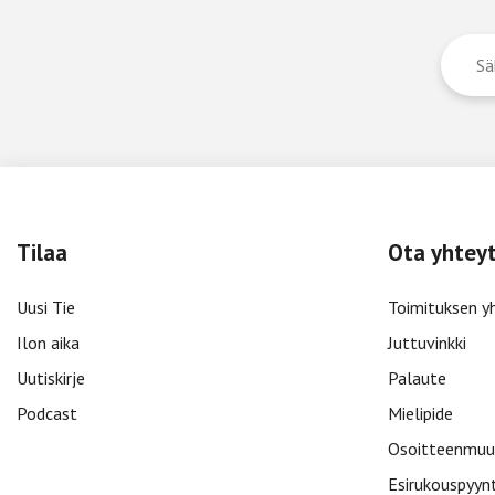
Tilaa
Ota yhtey
Uusi Tie
Toimituksen y
Ilon aika
Juttuvinkki
Uutiskirje
Palaute
Podcast
Mielipide
Osoitteenmuu
Esirukouspyyn