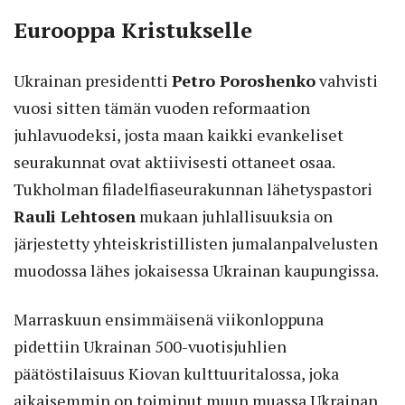
Eurooppa Kristukselle
Ukrainan presidentti
Petro Poroshenko
vahvisti
vuosi sitten tämän vuoden reformaation
juhlavuodeksi, josta maan kaikki evankeliset
seurakunnat ovat aktiivisesti ottaneet osaa.
Tukholman filadelfiaseurakunnan lähetyspastori
Rauli Lehtosen
mukaan juhlallisuuksia on
järjestetty yhteiskristillisten jumalanpalvelusten
muodossa lähes jokaisessa Ukrainan kaupungissa.
Marraskuun ensimmäisenä viikonloppuna
pidettiin Ukrainan 500-vuotisjuhlien
päätöstilaisuus Kiovan kulttuuritalossa, joka
aikaisemmin on toiminut muun muassa Ukrainan