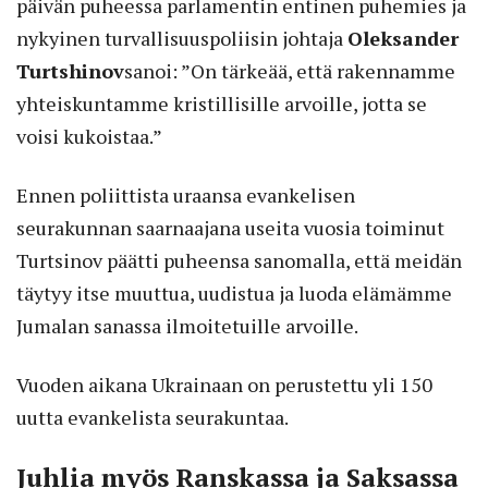
päivän puheessa parlamentin entinen puhemies ja
nykyinen turvallisuuspoliisin johtaja
Oleksander
Turtshinov
sanoi: ”On tärkeää, että rakennamme
yhteiskuntamme kristillisille arvoille, jotta se
voisi kukoistaa.”
Ennen poliittista uraansa evankelisen
seurakunnan saarnaajana useita vuosia toiminut
Turtsinov päätti puheensa sanomalla, että meidän
täytyy itse muuttua, uudistua ja luoda elämämme
Jumalan sanassa ilmoitetuille arvoille.
Vuoden aikana Ukrainaan on perustettu yli 150
uutta evankelista seurakuntaa.
Juhlia myös Ranskassa ja Saksassa