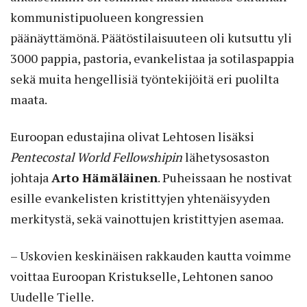
kommunistipuolueen kongressien
päänäyttämönä. Päätöstilaisuuteen oli kutsuttu yli
3000 pappia, pastoria, evankelistaa ja sotilaspappia
sekä muita hengellisiä työntekijöitä eri puolilta
maata.
Euroopan edustajina olivat Lehtosen lisäksi
Pentecostal World Fellowshipin
lähetysosaston
johtaja
Arto Hämäläinen
. Puheissaan he nostivat
esille evankelisten kristittyjen yhtenäisyyden
merkitystä, sekä vainottujen kristittyjen asemaa.
– Uskovien keskinäisen rakkauden kautta voimme
voittaa Euroopan Kristukselle, Lehtonen sanoo
Uudelle Tielle.