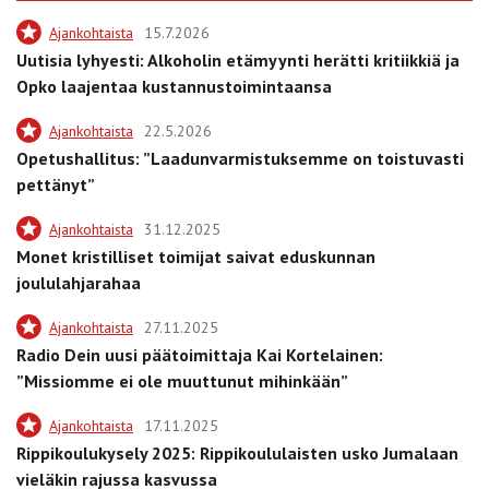
Ajankohtaista
15.7.2026
Uutisia lyhyesti: Alkoholin etämyynti herätti kritiikkiä ja
Opko laajentaa kustannustoimintaansa
Ajankohtaista
22.5.2026
Opetushallitus: ”Laadunvarmistuksemme on toistuvasti
pettänyt”
Ajankohtaista
31.12.2025
Monet kristilliset toimijat saivat eduskunnan
joululahjarahaa
Ajankohtaista
27.11.2025
Radio Dein uusi päätoimittaja Kai Kortelainen:
”Missiomme ei ole muuttunut mihinkään”
Ajankohtaista
17.11.2025
Rippikoulukysely 2025: Rippikoululaisten usko Jumalaan
vieläkin rajussa kasvussa