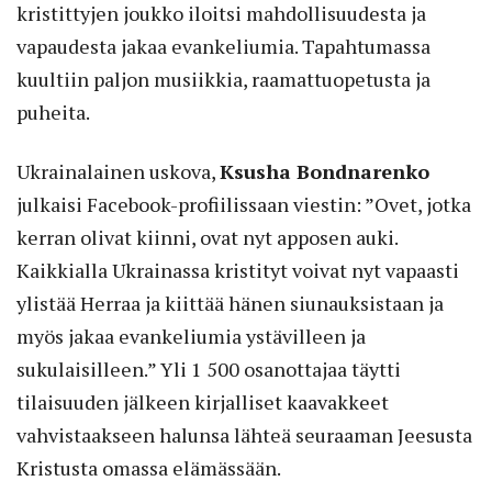
kristittyjen joukko iloitsi mahdollisuudesta ja
vapaudesta jakaa evankeliumia. Tapahtumassa
kuultiin paljon musiikkia, raamattuopetusta ja
puheita.
Ukrainalainen uskova,
Ksusha Bondnarenko
julkaisi Facebook-profiilissaan viestin: ”Ovet, jotka
kerran olivat kiinni, ovat nyt apposen auki.
Kaikkialla Ukrainassa kristityt voivat nyt vapaasti
ylistää Herraa ja kiittää hänen siunauksistaan ja
myös jakaa evankeliumia ystävilleen ja
sukulaisilleen.” Yli 1 500 osanottajaa täytti
tilaisuuden jälkeen kirjalliset kaavakkeet
vahvistaakseen halunsa lähteä seuraaman Jeesusta
Kristusta omassa elämässään.