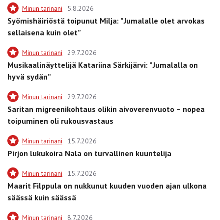
Minun tarinani
5.8.2026
Syömishäiriöstä toipunut Milja: ”Jumalalle olet arvokas
sellaisena kuin olet”
Minun tarinani
29.7.2026
Musikaalinäyttelijä Katariina Särkijärvi: ”Jumalalla on
hyvä sydän”
Minun tarinani
29.7.2026
Saritan migreenikohtaus olikin aivoverenvuoto – nopea
toipuminen oli rukousvastaus
Minun tarinani
15.7.2026
Pirjon lukukoira Nala on turvallinen kuuntelija
Minun tarinani
15.7.2026
Maarit Filppula on nukkunut kuuden vuoden ajan ulkona
säässä kuin säässä
Minun tarinani
8.7.2026