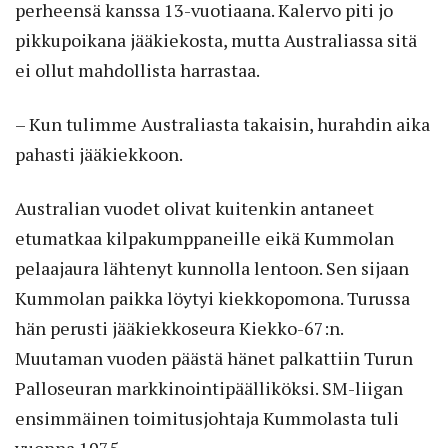
perheensä kanssa 13-vuotiaana. Kalervo piti jo
pikkupoikana jääkiekosta, mutta Australiassa sitä
ei ollut mahdollista harrastaa.
– Kun tulimme Australiasta takaisin, hurahdin aika
pahasti jääkiekkoon.
Australian vuodet olivat kuitenkin antaneet
etumatkaa kilpakumppaneille eikä Kummolan
pelaajaura lähtenyt kunnolla lentoon. Sen sijaan
Kummolan paikka löytyi kiekkopomona. Turussa
hän perusti jääkiekkoseura Kiekko-67:n.
Muutaman vuoden päästä hänet palkattiin Turun
Palloseuran markkinointipäälliköksi. SM-liigan
ensimmäinen toimitusjohtaja Kummolasta tuli
vuonna 1975.