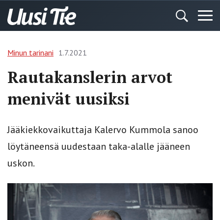
Minun tarinani
1.7.2021
Rautakanslerin arvot
menivät uusiksi
Jääkiekkovaikuttaja Kalervo Kummola sanoo
löytäneensä uudestaan taka-alalle jääneen
uskon.