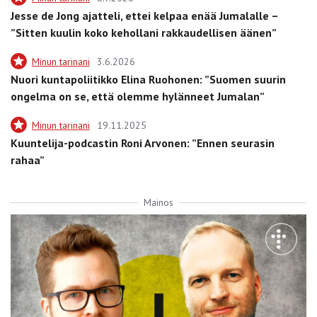
Jesse de Jong ajatteli, ettei kelpaa enää Jumalalle –
”Sitten kuulin koko kehollani rakkaudellisen äänen”
Minun tarinani
3.6.2026
Nuori kuntapoliitikko Elina Ruohonen: ”Suomen suurin
ongelma on se, että olemme hylänneet Jumalan”
Minun tarinani
19.11.2025
Kuuntelija-podcastin Roni Arvonen: ”Ennen seurasin
rahaa”
Mainos