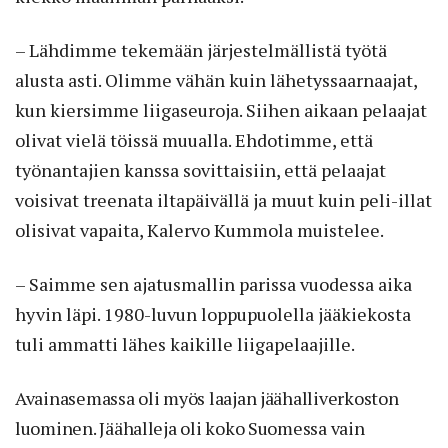
– Lähdimme tekemään järjestelmällistä työtä
alusta asti. Olimme vähän kuin lähetyssaarnaajat,
kun kiersimme liigaseuroja. Siihen aikaan pelaajat
olivat vielä töissä muualla. Ehdotimme, että
työnantajien kanssa sovittaisiin, että pelaajat
voisivat treenata iltapäivällä ja muut kuin peli-illat
olisivat vapaita, Kalervo Kummola muistelee.
– Saimme sen ajatusmallin parissa vuodessa aika
hyvin läpi. 1980-luvun loppupuolella jääkiekosta
tuli ammatti lähes kaikille liigapelaajille.
Avainasemassa oli myös laajan jäähalliverkoston
luominen. Jäähalleja oli koko Suomessa vain