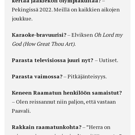
kertaa jääkiekon olympiakultaa?
–
Pekingissä 2022. Meillä on kaikkien aikojen
joukkue.
Karaoke-bravuurisi?
– Elviksen
Oh Lord my
God (How Great Thou Art)
.
Parasta televisiossa juuri nyt?
– Uutiset.
Parasta vaimossa?
– Pitkäjänteisyys.
Keneen Raamatun henkilöön samaistut?
– Olen reissannut niin paljon, että vastaan
Paavali.
Rakkain raamatunkohta?
– ”Herra on