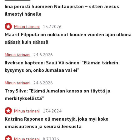
Iina perusti Suomeen Noitaopiston – sitten Jeesus
ilmestyi hänelle
Minun tarinani
15.7.2026
Maarit Filppula on nukkunut kuuden vuoden ajan ulkona
säässä kuin säässä
Minun tarinani
24.6.2026
Ilveksen kapteeni Sauli Väisänen: ”Elämän tärkein
kysymys on, onko Jumalaa vai ei”
Minun tarinani
24.6.2026
Troy Silva: ”Elämä Jumalan kanssa on täyttä ja
merkityksellistä”
Minun tarinani
17.4.2024
Katriina Reponen oli menestyjä, joka myi koko
omaisuutensa ja seurasi Jeesusta
Minun tarinani
8.7.2026