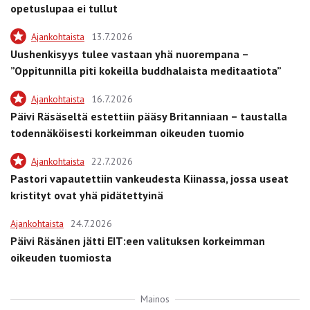
opetuslupaa ei tullut
Ajankohtaista
13.7.2026
Uushenkisyys tulee vastaan yhä nuorempana –
”Oppitunnilla piti kokeilla buddhalaista meditaatiota”
Ajankohtaista
16.7.2026
Päivi Räsäseltä estettiin pääsy Britanniaan – taustalla
todennäköisesti korkeimman oikeuden tuomio
Ajankohtaista
22.7.2026
Pastori vapautettiin vankeudesta Kiinassa, jossa useat
kristityt ovat yhä pidätettyinä
Ajankohtaista
24.7.2026
Päivi Räsänen jätti EIT:een valituksen korkeimman
oikeuden tuomiosta
Mainos