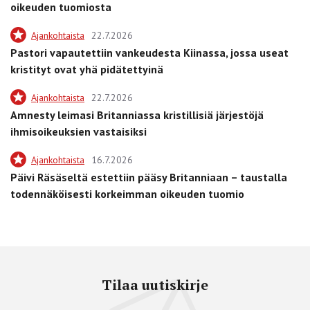
oikeuden tuomiosta
Ajankohtaista
22.7.2026
Pastori vapautettiin vankeudesta Kiinassa, jossa useat
kristityt ovat yhä pidätettyinä
Ajankohtaista
22.7.2026
Amnesty leimasi Britanniassa kristillisiä järjestöjä
ihmisoikeuksien vastaisiksi
Ajankohtaista
16.7.2026
Päivi Räsäseltä estettiin pääsy Britanniaan – taustalla
todennäköisesti korkeimman oikeuden tuomio
Tilaa uutiskirje