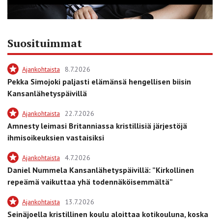
Suosituimmat
Ajankohtaista
8.7.2026
Pekka Simojoki paljasti elämänsä hengellisen biisin
Kansanlähetyspäivillä
Ajankohtaista
22.7.2026
Amnesty leimasi Britanniassa kristillisiä järjestöjä
ihmisoikeuksien vastaisiksi
Ajankohtaista
4.7.2026
Daniel Nummela Kansanlähetyspäivillä: ”Kirkollinen
repeämä vaikuttaa yhä todennäköisemmältä”
Ajankohtaista
13.7.2026
Seinäjoella kristillinen koulu aloittaa kotikouluna, koska