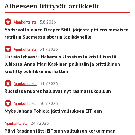
Aiheeseen liittyvät artikkelit
Ajankohtaista
5.8.2026
Yhdysvaltalainen Deeper Still -järjestö piti ensimmäisen
retriitin Suomessa abortin läpikäyneille
Ajankohtaista
31.7.2026
Uutisia lyhyesti: Hakemus klassisesta kristillisestä
lukiosta, Anna-Mari Kaskinen palkittiin ja brittiläinen
kristitty poliitikko murhattiin
Ajankohtaista
31.7.2026
Ruotsissa nuoret haluavat nyt raamattukouluun
Ajankohtaista
30.7.2026
Myös Juhana Pohjola jätti valituksen EIT:een
Ajankohtaista
24.7.2026
Päivi Räsänen jätti EIT:een valituksen korkeimman