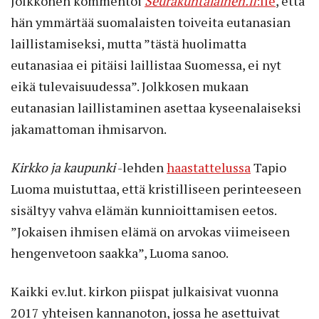
Jolkkonen kommentoi
Seurakuntalainen.fi
:lle
, että
hän ymmärtää suomalaisten toiveita eutanasian
laillistamiseksi, mutta ”tästä huolimatta
eutanasiaa ei pitäisi laillistaa Suomessa, ei nyt
eikä tulevaisuudessa”. Jolkkosen mukaan
eutanasian laillistaminen asettaa kyseenalaiseksi
jakamattoman ihmisarvon.
Kirkko ja kaupunki
-lehden
haastattelussa
Tapio
Luoma muistuttaa, että kristilliseen perinteeseen
sisältyy vahva elämän kunnioittamisen eetos.
”Jokaisen ihmisen elämä on arvokas viimeiseen
hengenvetoon saakka”, Luoma sanoo.
Kaikki ev.lut. kirkon piispat julkaisivat vuonna
2017 yhteisen kannanoton, jossa he asettuivat