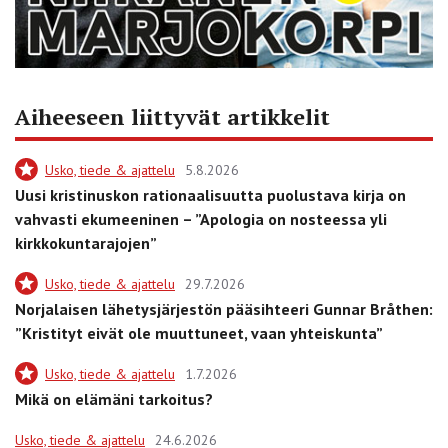
Aiheeseen liittyvät artikkelit
Usko, tiede & ajattelu
5.8.2026
Uusi kristinuskon rationaalisuutta puolustava kirja on
vahvasti ekumeeninen – ”Apologia on nosteessa yli
kirkkokuntarajojen”
Usko, tiede & ajattelu
29.7.2026
Norjalaisen lähetysjärjestön pääsihteeri Gunnar Bråthen:
”Kristityt eivät ole muuttuneet, vaan yhteiskunta”
Usko, tiede & ajattelu
1.7.2026
Mikä on elämäni tarkoitus?
Usko, tiede & ajattelu
24.6.2026