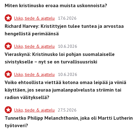
Miten kristinusko eroaa muista uskonnoista?
Usko, tiede & ajattelu
17.6.2026
Richard Harvey: Kristittyjen tulee tuntea ja arvostaa
hengellistä perimäänsä
Usko, tiede & ajattelu
10.6.2026
Vieraskynä: Kristinusko loi pohjan suomalaiselle
sivistykselle – nyt se on turvallisuusriski
Usko, tiede & ajattelu
10.6.2026
Voiko ehtoollista viettää kotona omaa leipää ja viiniä
käyttäen, jos seuraa jumalanpalvelusta striimin tai
radion välityksellä?
Usko, tiede & ajattelu
27.5.2026
Tunnetko Philipp Melanchthonin, joka oli Martti Lutherin
työtoveri?