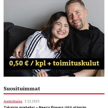
Suosituimmat
Ajankohtaista
3.12.2025
Takaisin mieheksi – Neeza Powers jätti elämän