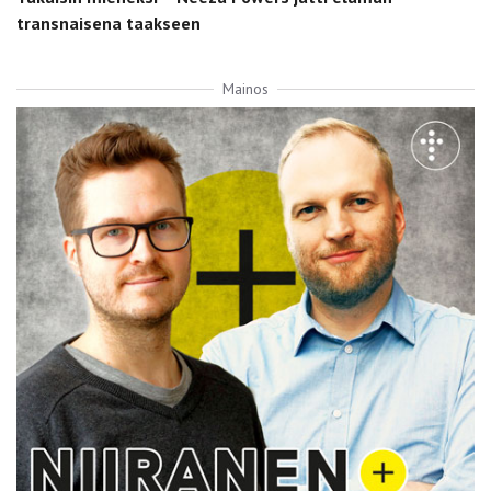
transnaisena taakseen
Mainos