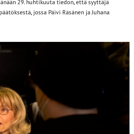
nään 29. huhtikuuta tiedon, että syyttäjä
päätöksestä, jossa Päivi Räsänen ja Juhana