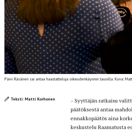
Päivi Räsänen sai antaa haastatteluja oikeudenkäynnin tauoilla. Kuva: Ma
Teksti: Matti Korhonen
– Syyttäjän ratkaisu vali
päätöksestä antaa mahdol
ennakkopäätös aina korke
keskustelu Raamatusta ed