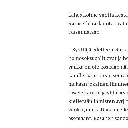
Lähes kolme vuotta kestän
Räsäselle raskainta ovat 
lausumistaan.
– Syyttäjä edelleen väitt
homoseksuaalit ovat ja he
vaikka en ole koskaan näi
pamfletissa totean seura
mukaan jokainen ihminen
tasavertainen ja yhtä ar
kielletään ihmisten syr
vuoksi, mutta tämä ei ede
asemaan”, Räsänen sanoo