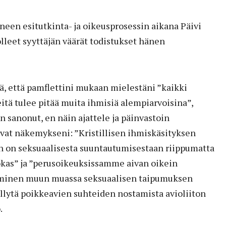
een esitutkinta- ja oikeusprosessin aikana Päivi
olleet syyttäjän väärät todistukset hänen
ää, että pamflettini mukaan mielestäni ”kaikki
itä tulee pitää muita ihmisiä alempiarvoisina”,
n sanonut, en näin ajattele ja päinvastoin
avat näkemykseni: ”Kristillisen ihmiskäsityksen
 on seksuaalisesta suuntautumisestaan riippumatta
vokas” ja ”perusoikeuksissamme aivan oikein
jiminen muun muassa seksuaalisen taipumuksen
llytä poikkeavien suhteiden nostamista avioliiton
.