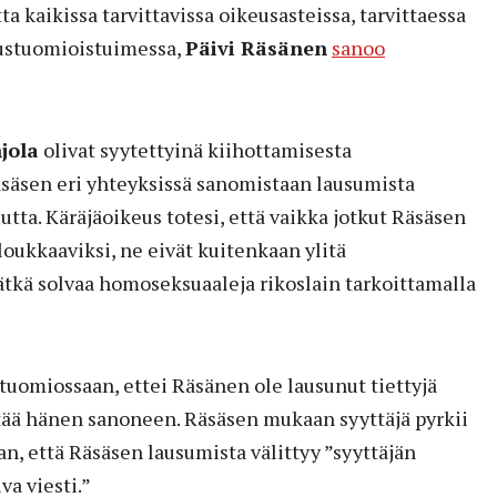
a kaikissa tarvittavissa oikeusasteissa, tarvittaessa
ustuomioistuimessa,
Päivi Räsänen
sanoo
jola
olivat syytettyinä kiihottamisesta
äsen eri yhteyksissä sanomistaan lausumista
ta. Käräjäoikeus totesi, että vaikka jotkut Räsäsen
loukkaaviksi, ne eivät kuitenkaan ylitä
ätkä solvaa homoseksuaaleja rikoslain tarkoittamalla
tuomiossaan, ettei Räsänen ole lausunut tiettyjä
sittää hänen sanoneen. Räsäsen mukaan syyttäjä pyrkii
n, että Räsäsen lausumista välittyy ”syyttäjän
a viesti.”