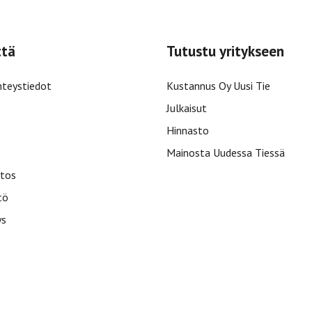
ttä
Tutustu yritykseen
hteystiedot
Kustannus Oy Uusi Tie
Julkaisut
Hinnasto
Mainosta Uudessa Tiessä
tos
tö
ys