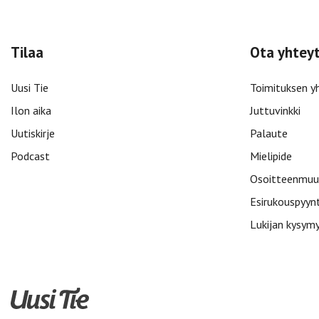
Tilaa
Ota yhtey
Uusi Tie
Toimituksen y
Ilon aika
Juttuvinkki
Uutiskirje
Palaute
Podcast
Mielipide
Osoitteenmuu
Esirukouspyyn
Lukijan kysym