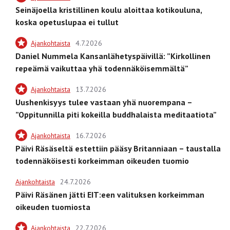
Seinäjoella kristillinen koulu aloittaa kotikouluna,
koska opetuslupaa ei tullut
Ajankohtaista
4.7.2026
Daniel Nummela Kansanlähetyspäivillä: ”Kirkollinen
repeämä vaikuttaa yhä todennäköisemmältä”
Ajankohtaista
13.7.2026
Uushenkisyys tulee vastaan yhä nuorempana –
”Oppitunnilla piti kokeilla buddhalaista meditaatiota”
Ajankohtaista
16.7.2026
Päivi Räsäseltä estettiin pääsy Britanniaan – taustalla
todennäköisesti korkeimman oikeuden tuomio
Ajankohtaista
24.7.2026
Päivi Räsänen jätti EIT:een valituksen korkeimman
oikeuden tuomiosta
Ajankohtaista
22.7.2026