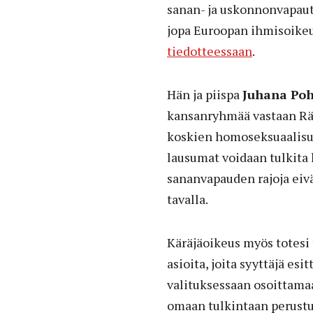
sanan- ja uskonnonvapautt
jopa Euroopan ihmisoike
tiedotteessaan
.
Hän ja piispa
Juhana Poh
kansanryhmää vastaan Räs
koskien homoseksuaalisuut
lausumat voidaan tulkita 
sananvapauden rajoja eiv
tavalla.
Käräjäoikeus myös totesi 
asioita, joita syyttäjä e
valituksessaan osoittamaa
omaan tulkintaan perustuv