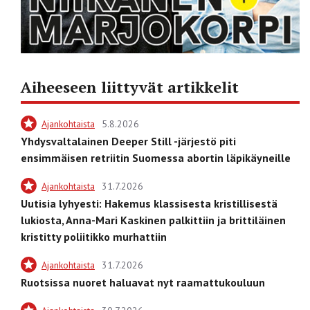
Aiheeseen liittyvät artikkelit
Ajankohtaista
5.8.2026
Yhdysvaltalainen Deeper Still -järjestö piti
ensimmäisen retriitin Suomessa abortin läpikäyneille
Ajankohtaista
31.7.2026
Uutisia lyhyesti: Hakemus klassisesta kristillisestä
lukiosta, Anna-Mari Kaskinen palkittiin ja brittiläinen
kristitty poliitikko murhattiin
Ajankohtaista
31.7.2026
Ruotsissa nuoret haluavat nyt raamattukouluun