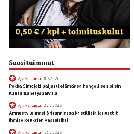
Suosituimmat
Ajankohtaista
8.7.2026
Pekka Simojoki paljasti elämänsä hengellisen biisin
Kansanlähetyspäivillä
Ajankohtaista
22.7.2026
Amnesty leimasi Britanniassa kristillisiä järjestöjä
ihmisoikeuksien vastaisiksi
Ajankohtaista
13.7.2026