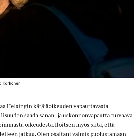
tti Korhonen
ttaa Helsingin käräjäoikeuden vapauttavasta
lisuuden saada sanan- ja uskonnonvapautta turvaava
immasta oikeudesta. Iloitsen myös siitä, että
elleen jatkuu. Olen osaltani valmis puolustamaan