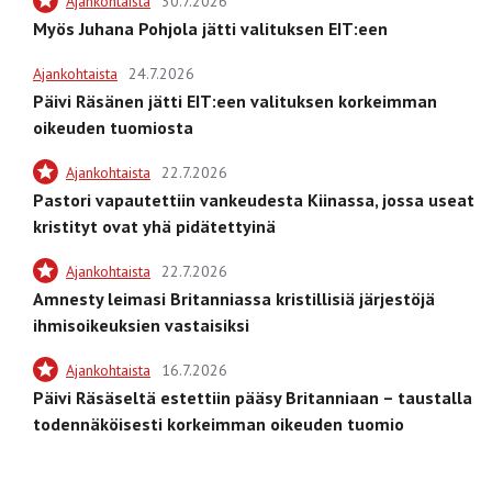
Ajankohtaista
30.7.2026
Myös Juhana Pohjola jätti valituksen EIT:een
Ajankohtaista
24.7.2026
Päivi Räsänen jätti EIT:een valituksen korkeimman
oikeuden tuomiosta
Ajankohtaista
22.7.2026
Pastori vapautettiin vankeudesta Kiinassa, jossa useat
kristityt ovat yhä pidätettyinä
Ajankohtaista
22.7.2026
Amnesty leimasi Britanniassa kristillisiä järjestöjä
ihmisoikeuksien vastaisiksi
Ajankohtaista
16.7.2026
Päivi Räsäseltä estettiin pääsy Britanniaan – taustalla
todennäköisesti korkeimman oikeuden tuomio