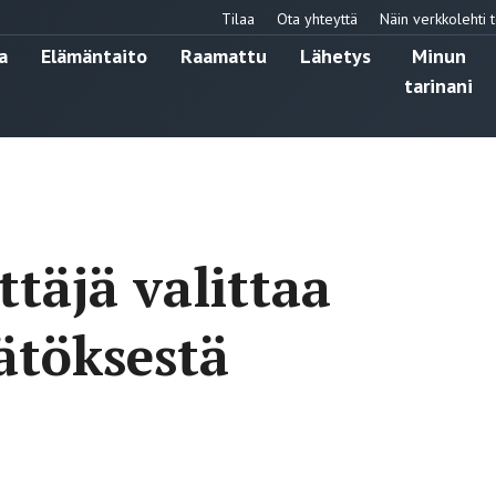
Tilaa
Ota yhteyttä
Näin verkkolehti t
a
Elämäntaito
Raamattu
Lähetys
Minun
tarinani
ttäjä valittaa
ätöksestä