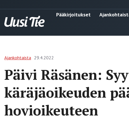
Pääkirjoitukset
Ajankohtaist
Ajankohtaista
29.4.2022
Päivi Räsänen: Syy
käräjäoikeuden pä
hovioikeuteen