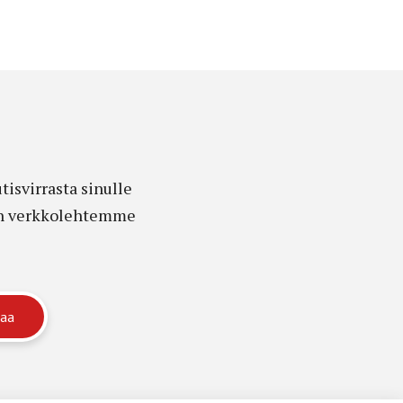
isvirrasta sinulle
edon verkkolehtemme