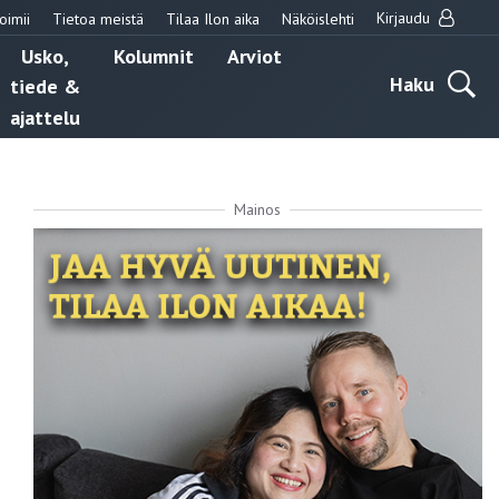
Kirjaudu
oimii
Tietoa meistä
Tilaa Ilon aika
Näköislehti
Usko,
Kolumnit
Arviot
Haku
tiede &
ajattelu
Mainos