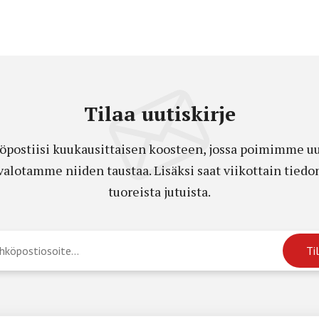
Tilaa uutiskirje
öpostiisi kuukausittaisen koosteen, jossa poimimme uut
a valotamme niiden taustaa. Lisäksi saat viikottain ti
tuoreista jutuista.