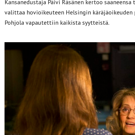
Kansanedustaja Päivi Räsänen kertoo saaneensa tä
valittaa hovioikeuteen Helsingin käräjäoikeuden 
Pohjola vapautettiin kaikista syytteistä.